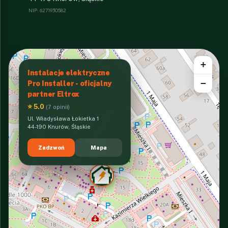
NIP: 6271930582
+
Instalacje elektryczne
−
Pro Installer - oficjalny
partner Eltrox
⭐ 5.0
(7 opinii)
Ul. Władysława Łokietka 1
44-190 Knurów, Śląskie
Zadzwoń
Mapa