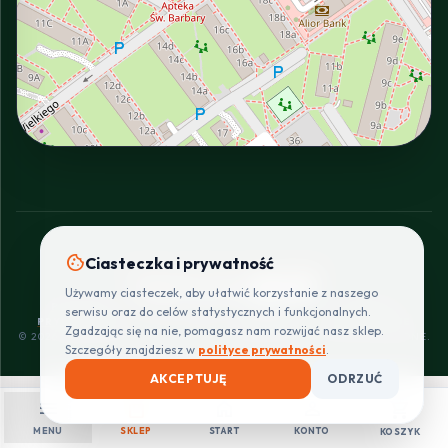
INTERACTIVE VIEW
cookie
Ciasteczka i prywatność
SZYBKIE I BEZPIECZNE PŁATNOŚCI
Używamy ciasteczek, aby ułatwić korzystanie z naszego
POLITYKA
REGULAMIN
CENNIK
ZWROTY I
serwisu oraz do celów statystycznych i funkcjonalnych.
PRYWATNOŚCI
DOSTAW
REKLAMACJE
Zgadzając się na nie, pomagasz nam rozwijać nasz sklep.
© 2026 PROINSTALLER.PL - KNURÓW. WSZYSTKIE PRAWA ZASTRZEŻONE.
Szczegóły znajdziesz w
polityce prywatności
.
AKCEPTUJĘ
ODRZUĆ
menu
shopping_bag
home
person
shopping_cart
MENU
SKLEP
START
KONTO
KOSZYK