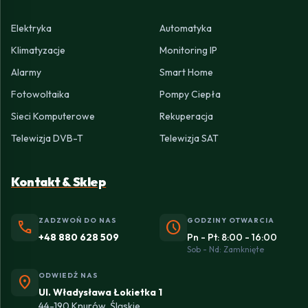
Elektryka
Automatyka
Klimatyzacje
Monitoring IP
Alarmy
Smart Home
Fotowoltaika
Pompy Ciepła
Sieci Komputerowe
Rekuperacja
Telewizja DVB-T
Telewizja SAT
Kontakt & Sklep
ZADZWOŃ DO NAS
GODZINY OTWARCIA
phone
schedule
+48 880 628 509
Pn - Pt: 8:00 - 16:00
Sob - Nd: Zamknięte
ODWIEDŹ NAS
location_on
Ul. Władysława Łokietka 1
44-190 Knurów, Śląskie