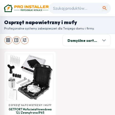
search
Osprzęt napowietrzny i mufy
Profesjonalne systemy zabezpieczeń dla Twojego domu i firmy.
grid_view
list_alt
tune
OSPRZĘT NAPOWIETRZNY I MUFY
GETFORT Mufa światłowodowa
12J Zewnętrzna IP65