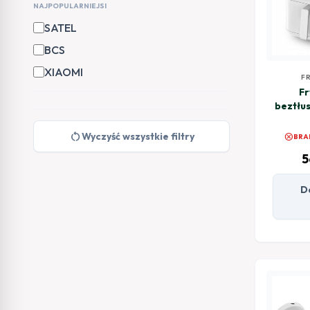
NAJPOPULARNIEJSI
SATEL
BCS
XIAOMI
F
Fr
beztłu
Smart 
restart_alt
Wyczyść wszystkie filtry
cancel
BRA
5
D