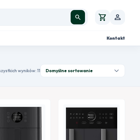
shopping_cart
person
search
Kontakt
zystkich wyników: 11