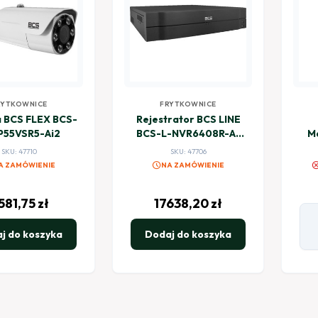
RYTKOWNICE
FRYTKOWNICE
 BCS FLEX BCS-
Rejestrator BCS LINE
P55VSR5-Ai2
BCS-L-NVR6408R-A-
M
4K-Ai(2)
he
SKU: 47710
SKU: 47706
schedule
canc
A ZAMÓWIENIE
NA ZAMÓWIENIE
581,75
zł
17638,20
zł
j do koszyka
Dodaj do koszyka