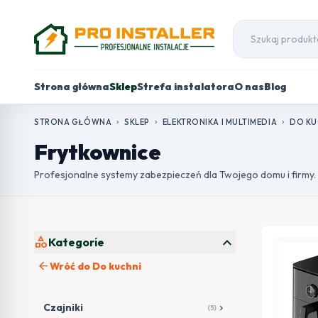
Strona główna
Sklep
Strefa instalatora
O nas
Blog
STRONA GŁÓWNA
SKLEP
ELEKTRONIKA I MULTIMEDIA
DO KU
chevron_right
chevron_right
chevron_right
Frytkownice
Profesjonalne systemy zabezpieczeń dla Twojego domu i firmy.
expand_more
category
Kategorie
arrow_back
Wróć do Do kuchni
Czajniki
chevron_right
(5)