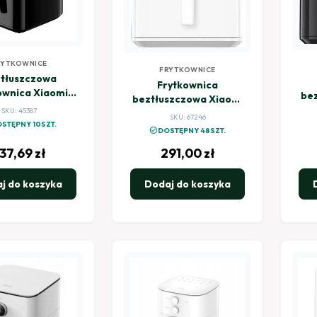
RYTKOWNICE
FRYTKOWNICE
tłuszczowa
Frytkownica
ownica Xiaomi
be
beztłuszczowa Xiaomi
Air Fryer 6.5L
SKU: 45387
Air Fryer 6,5L NE biały
SKU: 67246
czarny
STĘPNY 10SZT.
check_circle
DOSTĘPNY 48SZT.
37,69
zł
291,00
zł
j do koszyka
Dodaj do koszyka