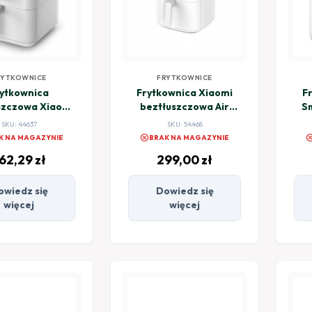
RYTKOWNICE
FRYTKOWNICE
ytkownica
Frytkownica Xiaomi
F
szczowa Xiaomi
beztłuszczowa Air
Sm
Air Fryer 6.5L
Fryer Essential 6L
SKU: 44637
SKU: 54468
biały
cancel
canc
K NA MAGAZYNIE
BRAK NA MAGAZYNIE
62,29
zł
299,00
zł
owiedz się
Dowiedz się
więcej
więcej