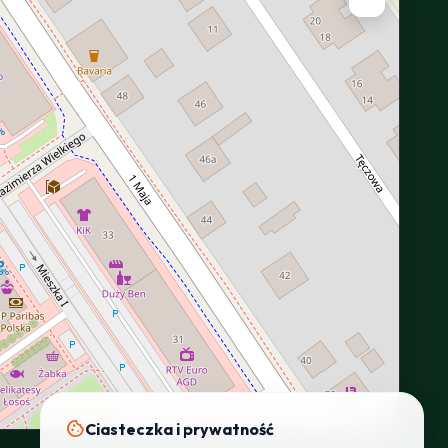
INTERACTIVE VIEW
cookie
Ciasteczka i prywatność