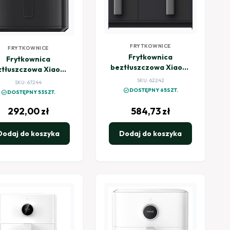
FRYTKOWNICE
FRYTKOWNICE
Frytkownica
Frytkownica
beztłuszczowa Xiaomi
ztłuszczowa Xiaomi
Dual Zone Air Fryer 10L
Air Fryer 6,5L NE
SKU: 62242
SKU: 67244
czarny
czarny
check_circle
DOSTĘPNY 65SZT.
check_circle
DOSTĘPNY 53SZT.
292,00
zł
584,73
zł
Dodaj do koszyka
Dodaj do koszyka