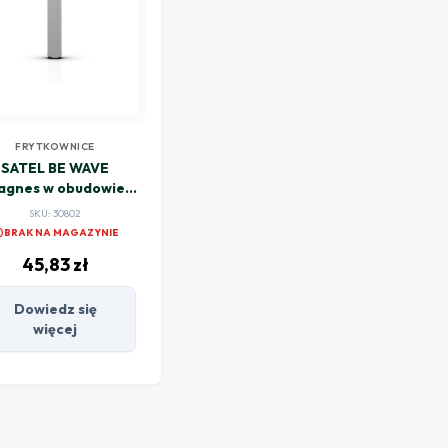
FRYTKOWNICE
SATEL BE WAVE
agnes w obudowie
rmetycznej - szary
SKU: 30802
OPXM GY ABAX2
el
BRAK NA MAGAZYNIE
45,83
zł
Dowiedz się
więcej