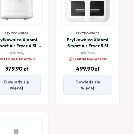
FRYTKOWNICE
FRYTKOWNICE
rytkownica Xiaomi
Frytkownica Xiaomi
art Air Fryer 4.5L
Smart Air Fryer 5.5l
biały
SKU: 51934
SKU: 51859
el
cancel
BRAK NA MAGAZYNIE
BRAK NA MAGAZYNIE
379,90
zł
499,90
zł
Dowiedz się
Dowiedz się
więcej
więcej