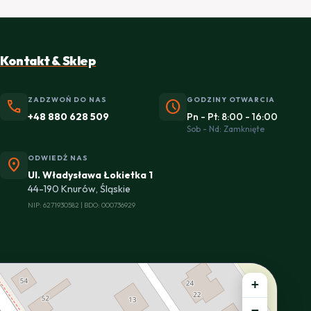
Kontakt & Sklep
ZADZWOŃ DO NAS
GODZINY OTWARCIA
phone
schedule
+48 880 628 509
Pn - Pt: 8:00 - 16:00
Sob - Nd: Zamknięte
ODWIEDŹ NAS
location_on
Ul. Władysława Łokietka 1
44-190 Knurów, Śląskie
NIP: 6271930582 | BDO: 000736929
+
−