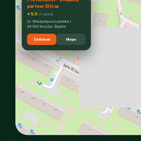
partner Eltrox
⭐ 5.0
(7 opinii)
Ul. Władysława Łokietka 1
44-190 Knurów, Śląskie
Zadzwoń
Mapa