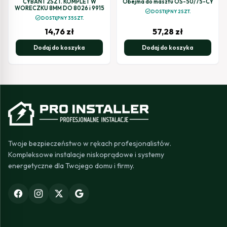
CYBANT 2SZT. KOMPLET W
Obejma do masztu OS-50/75-CY
WORECZKU 8MM DO 8026 i 9915
check_circle
DOSTĘPNY 2SZT.
check_circle
DOSTĘPNY 35SZT.
14,76
zł
57,28
zł
Dodaj do koszyka
Dodaj do koszyka
Twoje bezpieczeństwo w rękach profesjonalistów.
Kompleksowe instalacje niskoprądowe i systemy
energetyczne dla Twojego domu i firmy.