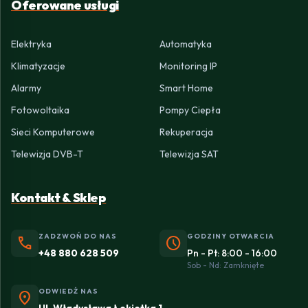
Oferowane usługi
Elektryka
Automatyka
Klimatyzacje
Monitoring IP
Alarmy
Smart Home
Fotowoltaika
Pompy Ciepła
Sieci Komputerowe
Rekuperacja
Telewizja DVB-T
Telewizja SAT
Kontakt & Sklep
ZADZWOŃ DO NAS
GODZINY OTWARCIA
phone
schedule
+48 880 628 509
Pn - Pt: 8:00 - 16:00
Sob - Nd: Zamknięte
ODWIEDŹ NAS
location_on
Ul. Władysława Łokietka 1