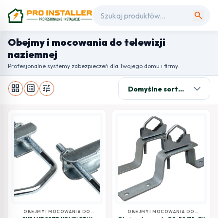
search
Obejmy i mocowania do telewizji
naziemnej
Profesjonalne systemy zabezpieczeń dla Twojego domu i firmy.
grid_view
list_alt
tune
OBEJMY I MOCOWANIA DO
OBEJMY I MOCOWANIA DO
TELEWIZJI NAZIEMNEJ
TELEWIZJI NAZIEMNEJ