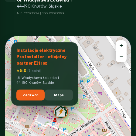
44-190 Knurów, Śląskie
NIP: 6271930582 | BDO: 000736929
+
Instalacje elektryczne
−
Pro Installer - oficjalny
partner Eltrox
⭐ 5.0
(7 opinii)
Ul. Władysława Łokietka 1
44-190 Knurów, Śląskie
Zadzwoń
Mapa