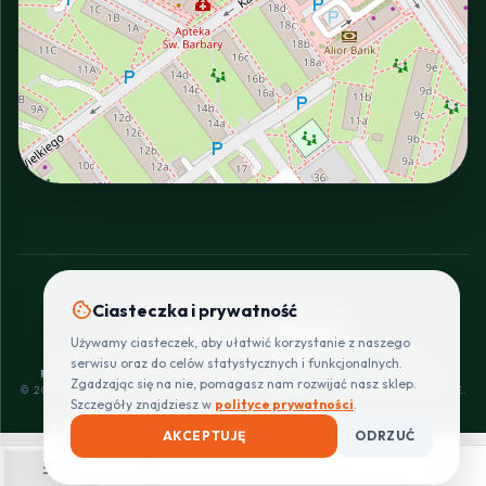
INTERACTIVE VIEW
cookie
Ciasteczka i prywatność
SZYBKIE I BEZPIECZNE PŁATNOŚCI
Używamy ciasteczek, aby ułatwić korzystanie z naszego
POLITYKA
REGULAMIN
CENNIK
ZWROTY I
serwisu oraz do celów statystycznych i funkcjonalnych.
PRYWATNOŚCI
DOSTAW
REKLAMACJE
Zgadzając się na nie, pomagasz nam rozwijać nasz sklep.
© 2026 PROINSTALLER.PL - KNURÓW. WSZYSTKIE PRAWA ZASTRZEŻONE.
Szczegóły znajdziesz w
polityce prywatności
.
AKCEPTUJĘ
ODRZUĆ
menu
shopping_bag
home
person
shopping_cart