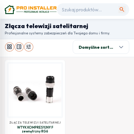
search
Złącza telewizji satelitarnej
Profesjonalne systemy zabezpieczeń dla Twojego domu i firmy.
grid_view
list_alt
tune
ZŁĄCZA TELEWIZJI SATELITARNEJ
WTYK KOMPRESYJNY F
zewnętrzny RG6