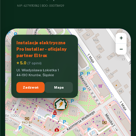
NIP: 6271930582 | BDO: 000736929
+
Instalacje elektryczne
−
Pro Installer - oficjalny
partner Eltrox
⭐ 5.0
(7 opinii)
Ul. Władysława Łokietka 1
44-190 Knurów, Śląskie
Zadzwoń
Mapa