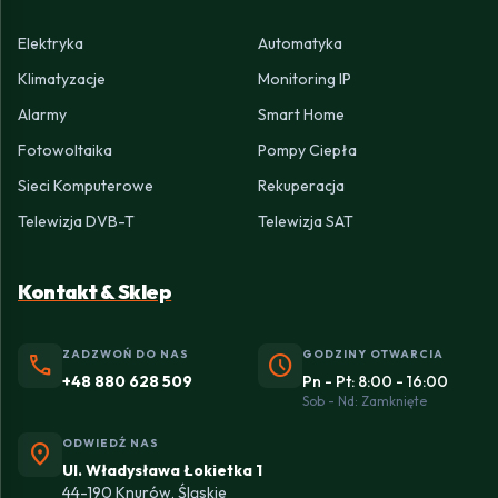
Elektryka
Automatyka
Klimatyzacje
Monitoring IP
Alarmy
Smart Home
Fotowoltaika
Pompy Ciepła
Sieci Komputerowe
Rekuperacja
Telewizja DVB-T
Telewizja SAT
Kontakt & Sklep
ZADZWOŃ DO NAS
GODZINY OTWARCIA
phone
schedule
+48 880 628 509
Pn - Pt: 8:00 - 16:00
Sob - Nd: Zamknięte
ODWIEDŹ NAS
location_on
Ul. Władysława Łokietka 1
44-190 Knurów, Śląskie