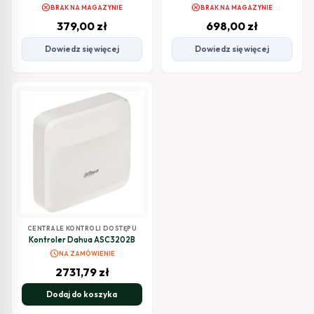
aplikację TT Lock
cancel
cancel
BRAK NA MAGAZYNIE
BRAK NA MAGAZYNIE
379,00
zł
698,00
zł
Dowiedz się więcej
Dowiedz się więcej
CENTRALE KONTROLI DOSTĘPU
Kontroler Dahua ASC3202B
schedule
NA ZAMÓWIENIE
2731,79
zł
Dodaj do koszyka