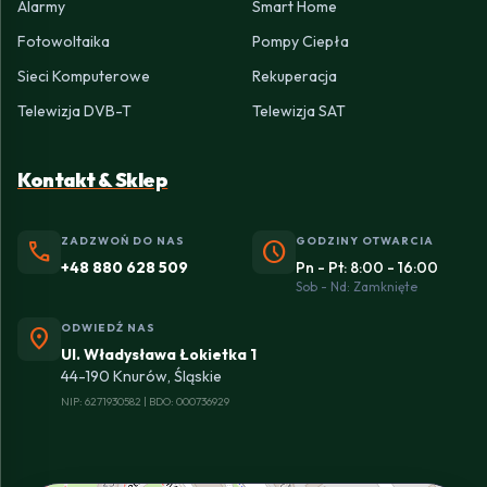
Alarmy
Smart Home
Fotowoltaika
Pompy Ciepła
Sieci Komputerowe
Rekuperacja
Telewizja DVB-T
Telewizja SAT
Kontakt & Sklep
ZADZWOŃ DO NAS
GODZINY OTWARCIA
phone
schedule
+48 880 628 509
Pn - Pt: 8:00 - 16:00
Sob - Nd: Zamknięte
ODWIEDŹ NAS
location_on
Ul. Władysława Łokietka 1
44-190 Knurów, Śląskie
NIP: 6271930582 | BDO: 000736929