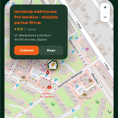
+
Instalacje elektryczne
−
Pro Installer - oficjalny
partner Eltrox
⭐ 5.0
(7 opinii)
Ul. Władysława Łokietka 1
44-190 Knurów, Śląskie
Zadzwoń
Mapa