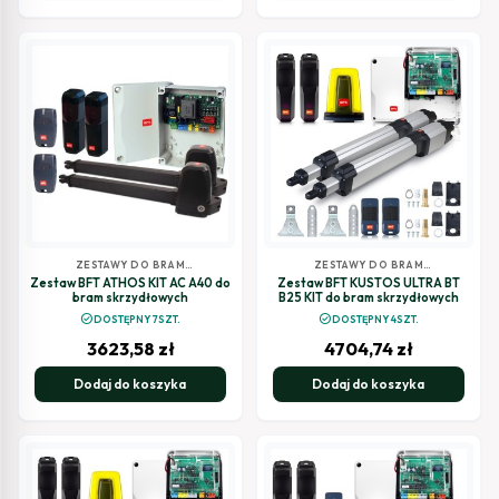
ZESTAWY DO BRAM
ZESTAWY DO BRAM
SKRZYDŁOWYCH
SKRZYDŁOWYCH
Zestaw BFT ATHOS KIT AC A40 do
Zestaw BFT KUSTOS ULTRA BT
bram skrzydłowych
B25 KIT do bram skrzydłowych
check_circle
check_circle
DOSTĘPNY 7SZT.
DOSTĘPNY 4SZT.
3623,58
zł
4704,74
zł
Dodaj do koszyka
Dodaj do koszyka