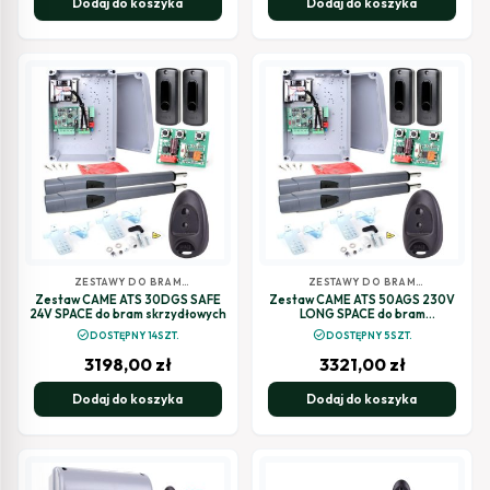
Dodaj do koszyka
Dodaj do koszyka
ZESTAWY DO BRAM
ZESTAWY DO BRAM
SKRZYDŁOWYCH
SKRZYDŁOWYCH
Zestaw CAME ATS 30DGS SAFE
Zestaw CAME ATS 50AGS 230V
24V SPACE do bram skrzydłowych
LONG SPACE do bram
dwuskrzydłowych
check_circle
check_circle
DOSTĘPNY 14SZT.
DOSTĘPNY 5SZT.
3198,00
zł
3321,00
zł
Dodaj do koszyka
Dodaj do koszyka