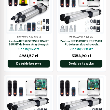
ZESTAWY DO BRAM
ZESTAWY DO BRAM
SKRZYDŁOWYCH
SKRZYDŁOWYCH
Zestaw BFT KUSTOS ULTRA BT
Zestaw BFT PHOBOS BT B25 KIT
B40 KIT do bram skrzydłowych
PL do bram skrzydłowych
(R935358 00004 MDM 2614858)
check_circle
check_circle
DOSTĘPNY 4SZT.
DOSTĘPNY 38SZT.
4961,57
zł
3354,90
zł
Dodaj do koszyka
Dodaj do koszyka