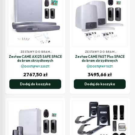
ZESTAWY DO BRAM
ZESTAWY DO BRAM
SKRZYDŁOWYCH
SKRZYDŁOWYCH
Zestaw CAME AXI25 SAFE SPACE
Zestaw CAME FAST Plus SPACE
do bram skrzydłowych
do bram skrzydłowych
check_circle
check_circle
DOSTĘPNY 22SZT.
DOSTĘPNY 1SZT.
2767,50
zł
3495,66
zł
Dodaj do koszyka
Dodaj do koszyka