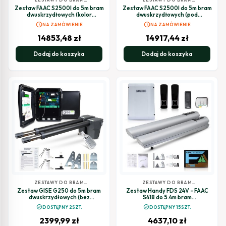
SKRZYDŁOWYCH
SKRZYDŁOWYCH
Zestaw FAAC S2500I do 5m bram
Zestaw FAAC S2500I do 5m bram
dwuskrzydłowych (kolor
dwuskrzydłowych (pod
RAL7021)
malowanie)
schedule
schedule
NA ZAMÓWIENIE
NA ZAMÓWIENIE
14853,48
zł
14917,44
zł
Dodaj do koszyka
Dodaj do koszyka
ZESTAWY DO BRAM
ZESTAWY DO BRAM
SKRZYDŁOWYCH
SKRZYDŁOWYCH
Zestaw GISE G250 do 5m bram
Zestaw Handy FDS 24V - FAAC
dwuskrzydłowych (bez
S418 do 5.4m bram
fotokomórek)
dwuskrzydłowych
check_circle
check_circle
DOSTĘPNY 2SZT.
DOSTĘPNY 15SZT.
2399,99
zł
4637,10
zł