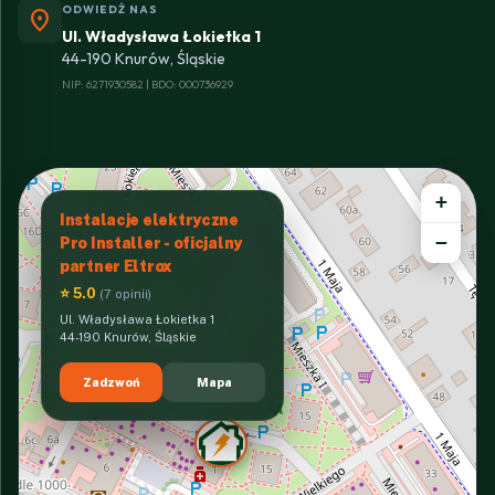
ODWIEDŹ NAS
location_on
Ul. Władysława Łokietka 1
44-190 Knurów, Śląskie
NIP: 6271930582 | BDO: 000736929
+
Instalacje elektryczne
−
Pro Installer - oficjalny
partner Eltrox
⭐ 5.0
(7 opinii)
Ul. Władysława Łokietka 1
44-190 Knurów, Śląskie
Zadzwoń
Mapa