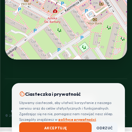
INTERACTIVE VIEW
cookie
Ciasteczka i prywatność
SZYBKIE I BEZPIECZNE PŁATNOŚCI
Używamy ciasteczek, aby ułatwić korzystanie z naszego
POLITYKA
REGULAMIN
CENNIK
ZWROTY I
serwisu oraz do celów statystycznych i funkcjonalnych.
PRYWATNOŚCI
DOSTAW
REKLAMACJE
Zgadzając się na nie, pomagasz nam rozwijać nasz sklep.
© 2026 PROINSTALLER.PL - KNURÓW. WSZYSTKIE PRAWA ZASTRZEŻONE.
Szczegóły znajdziesz w
polityce prywatności
.
AKCEPTUJĘ
ODRZUĆ