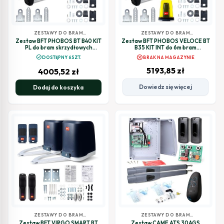
ZESTAWY DO BRAM
ZESTAWY DO BRAM
SKRZYDŁOWYCH
SKRZYDŁOWYCH
Zestaw BFT PHOBOS BT B40 KIT
Zestaw BFT PHOBOS VELOCE BT
PL do bram skrzydłowych
B35 KIT INT do 6m bram
(R935359 00005 MDM 2614863)
dwuskrzydłowych (MDM 2614868)
cancel
check_circle
DOSTĘPNY 6SZT.
BRAK NA MAGAZYNIE
5193,85
zł
4005,52
zł
Dowiedz się więcej
Dodaj do koszyka
ZESTAWY DO BRAM
ZESTAWY DO BRAM
SKRZYDŁOWYCH
SKRZYDŁOWYCH
Zestaw BFT VIRGO SMART BT
Zestaw CAME ATS 30AGS