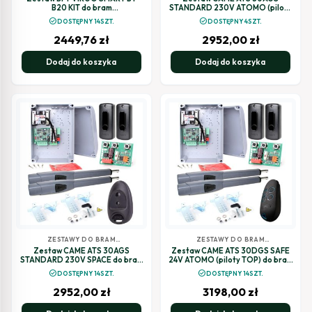
B20 KIT do bram
STANDARD 230V ATOMO (piloty
dwuskrzydłowych
TOP) do bram skrzydłowych
check_circle
check_circle
DOSTĘPNY 14SZT.
DOSTĘPNY 4SZT.
2449,76
zł
2952,00
zł
Dodaj do koszyka
Dodaj do koszyka
ZESTAWY DO BRAM
ZESTAWY DO BRAM
SKRZYDŁOWYCH
SKRZYDŁOWYCH
Zestaw CAME ATS 30AGS
Zestaw CAME ATS 30DGS SAFE
STANDARD 230V SPACE do bram
24V ATOMO (piloty TOP) do bram
skrzydłowych
skrzydłowych
check_circle
check_circle
DOSTĘPNY 14SZT.
DOSTĘPNY 14SZT.
2952,00
zł
3198,00
zł