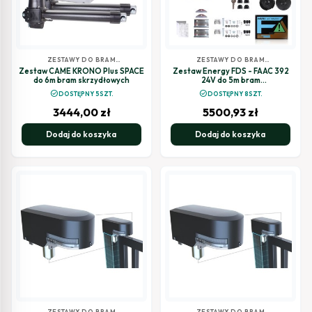
ZESTAWY DO BRAM
ZESTAWY DO BRAM
SKRZYDŁOWYCH
SKRZYDŁOWYCH
Zestaw CAME KRONO Plus SPACE
Zestaw Energy FDS - FAAC 392
do 6m bram skrzydłowych
24V do 5m bram
dwuskrzydłowych
check_circle
check_circle
DOSTĘPNY 5SZT.
DOSTĘPNY 8SZT.
3444,00
zł
5500,93
zł
Dodaj do koszyka
Dodaj do koszyka
ZESTAWY DO BRAM
ZESTAWY DO BRAM