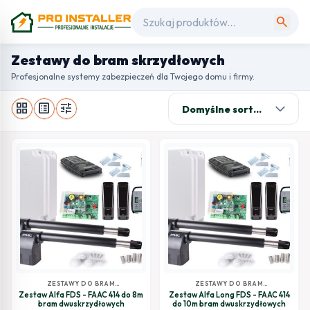
search
Zestawy do bram skrzydłowych
Profesjonalne systemy zabezpieczeń dla Twojego domu i firmy.
grid_view
list_alt
tune
ZESTAWY DO BRAM
ZESTAWY DO BRAM
SKRZYDŁOWYCH
SKRZYDŁOWYCH
Zestaw Alfa FDS - FAAC 414 do 8m
Zestaw Alfa Long FDS - FAAC 414
bram dwuskrzydłowych
do 10m bram dwuskrzydłowych