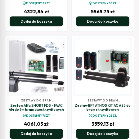
check_circle
check_circle
DOSTĘPNY 8SZT.
DOSTĘPNY 5SZT.
4322,84
zł
5565,75
zł
Dodaj do koszyka
Dodaj do koszyka
ZESTAWY DO BRAM
ZESTAWY DO BRAM
SKRZYDŁOWYCH
SKRZYDŁOWYCH
Zestaw Alfa SHORT FDS - FAAC
Zestaw BFT ATHOS KIT AC A25 do
414 do 6m bram dwuskrzydłowych
bram skrzydłowych
check_circle
check_circle
DOSTĘPNY 7SZT.
DOSTĘPNY 2SZT.
4061,03
zł
3559,13
zł
Dodaj do koszyka
Dodaj do koszyka