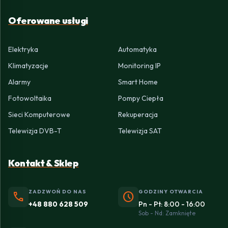
Oferowane usługi
Elektryka
Automatyka
Klimatyzacje
Monitoring IP
Alarmy
Smart Home
Fotowoltaika
Pompy Ciepła
Sieci Komputerowe
Rekuperacja
Telewizja DVB-T
Telewizja SAT
Kontakt & Sklep
ZADZWOŃ DO NAS
GODZINY OTWARCIA
phone
schedule
+48 880 628 509
Pn - Pt: 8:00 - 16:00
Sob - Nd: Zamknięte