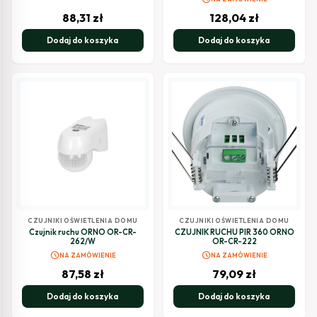
88,31
zł
128,04
zł
Dodaj do koszyka
Dodaj do koszyka
CZUJNIKI OŚWIETLENIA DOMU
CZUJNIKI OŚWIETLENIA DOMU
Czujnik ruchu ORNO OR-CR-
CZUJNIK RUCHU PIR 360 ORNO
262/W
OR-CR-222
schedule
schedule
NA ZAMÓWIENIE
NA ZAMÓWIENIE
87,58
zł
79,09
zł
Dodaj do koszyka
Dodaj do koszyka