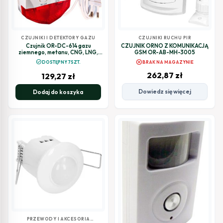
CZUJNIKI I DETEKTORY GAZU
CZUJNIKI RUCHU PIR
Czujnik OR-DC-614 gazu
CZUJNIK ORNO Z KOMUNIKACJĄ
ziemnego, metanu, CNG, LNG,
GSM OR-AB-MH-3005
230V ORNO
cancel
check_circle
DOSTĘPNY 7SZT.
BRAK NA MAGAZYNIE
262,87
zł
129,27
zł
Dowiedz się więcej
Dodaj do koszyka
PRZEWODY I AKCESORIA