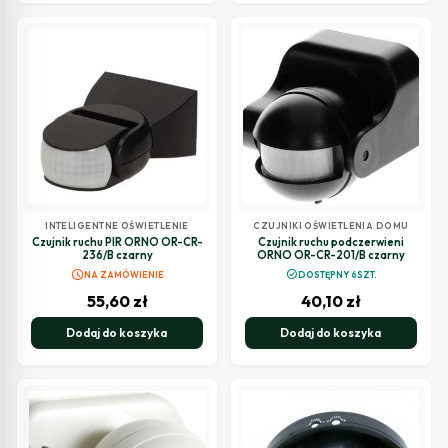
INTELIGENTNE OŚWIETLENIE
CZUJNIKI OŚWIETLENIA DOMU
Czujnik ruchu PIR ORNO OR-CR-
Czujnik ruchu podczerwieni
236/B czarny
ORNO OR-CR-201/B czarny
schedule
check_circle
NA ZAMÓWIENIE
DOSTĘPNY 6SZT.
55,60
zł
40,10
zł
Dodaj do koszyka
Dodaj do koszyka