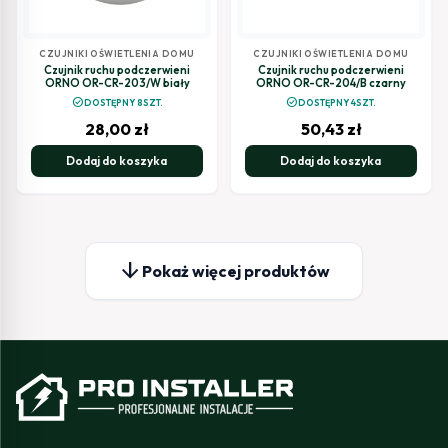
CZUJNIKI OŚWIETLENIA DOMU
CZUJNIKI OŚWIETLENIA DOMU
Czujnik ruchu podczerwieni
Czujnik ruchu podczerwieni
ORNO OR-CR-203/W biały
ORNO OR-CR-204/B czarny
check_circle
check_circle
DOSTĘPNY 8SZT.
DOSTĘPNY 4SZT.
28,00
zł
50,43
zł
Dodaj do koszyka
Dodaj do koszyka
arrow_downward
Pokaż więcej produktów