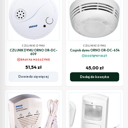
CZUJNIKI DYMU
CZUJNIKI DYMU
CZUJNIK DYMU ORNO OR-DC-
Czujnik dymu ORNO OR-DC-634
609
check_circle
DOSTĘPNY 8SZT.
cancel
BRAK NA MAGAZYNIE
51,54
zł
45,00
zł
Dowiedz się więcej
Dodaj do koszyka