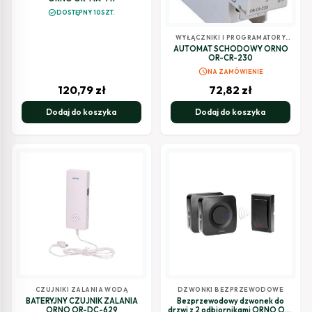
check_circle
DOSTĘPNY 10SZT.
WYŁĄCZNIKI I PROGRAMATORY
CZASOWE
AUTOMAT SCHODOWY ORNO
OR-CR-230
schedule
NA ZAMÓWIENIE
120,79
zł
72,82
zł
Dodaj do koszyka
Dodaj do koszyka
CZUJNIKI ZALANIA WODĄ
DZWONKI BEZPRZEWODOWE
BATERYJNY CZUJNIK ZALANIA
Bezprzewodowy dzwonek do
ORNO OR-DC-629
drzwi z 2 odbiornikami ORNO OR-