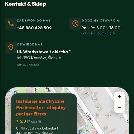
Kontakt & Sklep
ZADZWOŃ DO NAS
GODZINY OTWARCIA
phone
schedule
+48 880 628 509
Pn - Pt: 8:00 - 16:00
Sob - Nd: Zamknięte
ODWIEDŹ NAS
location_on
Ul. Władysława Łokietka 1
44-190 Knurów, Śląskie
NIP: 6271930582
+
Instalacje elektryczne
−
Pro Installer - oficjalny
partner Eltrox
⭐ 5.0
(7 opinii)
Ul. Władysława Łokietka 1
44-190 Knurów, Śląskie