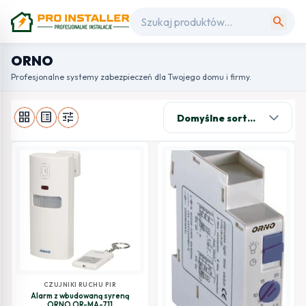
search
ORNO
Profesjonalne systemy zabezpieczeń dla Twojego domu i firmy.
grid_view
list_alt
tune
CZUJNIKI RUCHU PIR
Alarm z wbudowaną syreną
ORNO OR-MA-711