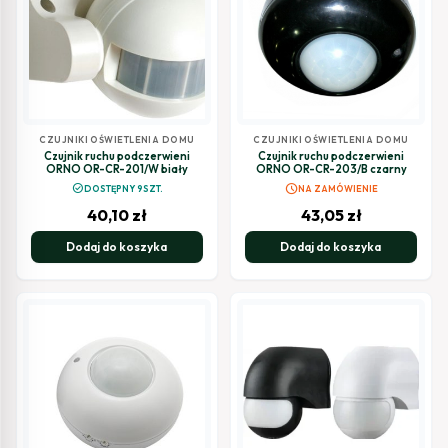
CZUJNIKI OŚWIETLENIA DOMU
CZUJNIKI OŚWIETLENIA DOMU
Czujnik ruchu podczerwieni
Czujnik ruchu podczerwieni
ORNO OR-CR-201/W biały
ORNO OR-CR-203/B czarny
schedule
check_circle
DOSTĘPNY 9SZT.
NA ZAMÓWIENIE
40,10
zł
43,05
zł
Dodaj do koszyka
Dodaj do koszyka