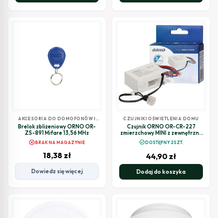
AKCESORIA DO DOMOFONÓW I
CZUJNIKI OŚWIETLENIA DOMU
WIDEODOMOFONÓW
Brelok zbliżeniowy ORNO OR-
Czujnik ORNO OR-CR-227
ZS-891 Mifare 13,56 MHz
zmierzchowy MINI z zewnętrzną
sondą, IP54
cancel
check_circle
BRAK NA MAGAZYNIE
DOSTĘPNY 2SZT.
18,38
zł
44,90
zł
Dowiedz się więcej
Dodaj do koszyka