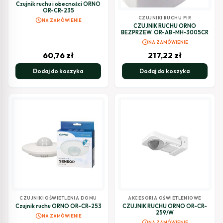
ELEKTRYCZNE
Czujnik ruchu i obecności ORNO
OR-CR-235
CZUJNIKI RUCHU PIR
schedule
NA ZAMÓWIENIE
CZUJNIK RUCHU ORNO
BEZPRZEW. OR-AB-MH-3005CR
schedule
NA ZAMÓWIENIE
60,76
zł
217,22
zł
Dodaj do koszyka
Dodaj do koszyka
CZUJNIKI OŚWIETLENIA DOMU
AKCESORIA OŚWIETLENIOWE
Czujnik ruchu ORNO OR-CR-253
CZUJNIK RUCHU ORNO OR-CR-
259/W
schedule
NA ZAMÓWIENIE
schedule
NA ZAMÓWIENIE