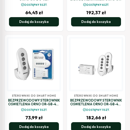
DB-MT-165
check_circle
check_circle
DOSTĘPNY 5SZT.
DOSTĘPNY 4SZT.
64,45
zł
192,37
zł
Dodaj do koszyka
Dodaj do koszyka
STEROWNIKI DO SMART HOME
STEROWNIKI DO SMART HOME
BEZPRZEWODOWY STEROWNIK
BEZPRZEWODOWY STEROWNIK
OŚWIETLENIA ORNO OR-GB-447
OŚWIETLENIA ORNO OR-GB-448
1 pilot
2 piloty
check_circle
check_circle
DOSTĘPNY 3SZT.
DOSTĘPNY 11SZT.
73,99
zł
182,66
zł
Dodaj do koszyka
Dodaj do koszyka