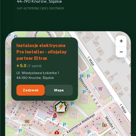
44-190 Knurów, Śląskie
NIP: 6271930582 | BDO: 000736929
+
Instalacje elektryczne
−
Pro Installer - oficjalny
partner Eltrox
⭐ 5.0
(7 opinii)
Ul. Władysława Łokietka 1
44-190 Knurów, Śląskie
Zadzwoń
Mapa