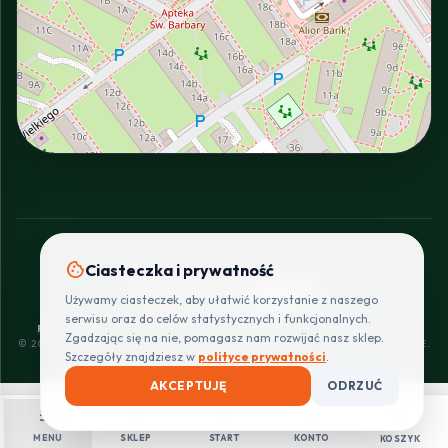
INTERACTIVE VIEW
cookie
Ciasteczka i prywatność
SZYBKIE I BEZPIECZNE PŁATNOŚCI
Używamy ciasteczek, aby ułatwić korzystanie z naszego
POLITYKA
REGULAMIN
CENNIK
ZWROTY I
serwisu oraz do celów statystycznych i funkcjonalnych.
PRYWATNOŚCI
DOSTAW
REKLAMACJE
Zgadzając się na nie, pomagasz nam rozwijać nasz sklep.
© 2026 PROINSTALLER.PL - KNURÓW. WSZYSTKIE PRAWA ZASTRZEŻONE.
Szczegóły znajdziesz w
polityce prywatności
.
AKCEPTUJĘ
ODRZUĆ
menu
shopping_bag
home
person
shopping_cart
MENU
SKLEP
START
KONTO
KOSZYK