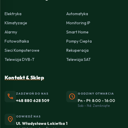
Elektryka
Automatyka
Klimatyzacje
Monitoring IP
Alarmy
Smart Home
Fotowoltaika
Pompy Ciepła
Sieci Komputerowe
Rekuperacja
Telewizja DVB-T
Telewizja SAT
Kontakt & Sklep
ZADZWOŃ DO NAS
GODZINY OTWARCIA
phone
schedule
+48 880 628 509
Pn - Pt: 8:00 - 16:00
Sob - Nd: Zamknięte
ODWIEDŹ NAS
location_on
Ul. Władysława Łokietka 1