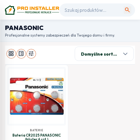
search
PANASONIC
Profesjonalne systemy zabezpieczeń dla Twojego domu i firmy.
grid_view
list_alt
tune
BATERIE
Bateria CR2025 PANASONIC
(blister 6 szt.)