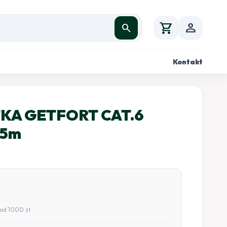
shopping_cart
person
search
Kontakt
KA GETFORT CAT.6
05m
od 1000 zł