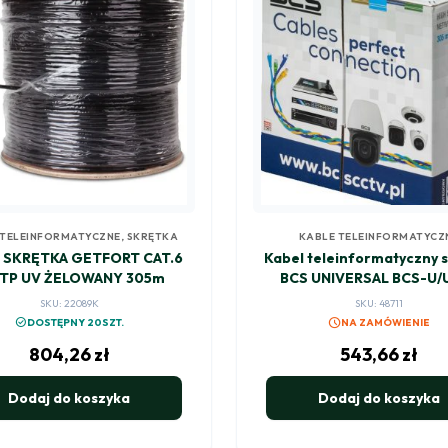
 TELEINFORMATYCZNE
,
SKRĘTKA
KABLE TELEINFORMATYCZ
 SKRĘTKA GETFORT CAT.6
Kabel teleinformatyczny 
TP UV ŻELOWANY 305m
BCS UNIVERSAL BCS-U/
CAT5E-PVC
SKU: 22089K
SKU: 48711
schedule
check_circle
DOSTĘPNY 20SZT.
NA ZAMÓWIENIE
804,26
zł
543,66
zł
Dodaj do koszyka
Dodaj do koszyka