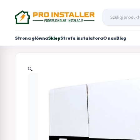
Strona główna
Sklep
Strefa instalatora
O nas
Blog
🔍