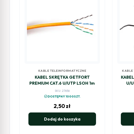
KABLE TELEINFORMATYCZNE
KABLE
KABEL SKRĘTKA GETFORT
KABEL
PREMIUM CAT.6 U/UTP LSOH 1m
U/U
SKU: 27656
check_circle
DOSTĘPNY 1000SZT.
2,50
zł
Dodaj do koszyka