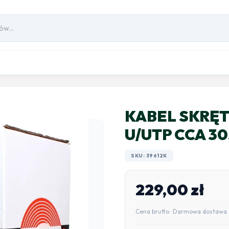
KABEL SKRĘT
U/UTP CCA 3
SKU: 39612K
229,00
zł
Cena brutto · Darmowa dostawa 