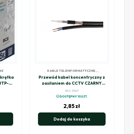
NE
KABLE TELEINFORMATYCZNE
,
KONCENTRYK
skrętka
Przewód kabel koncentryczny z
UTP-
zasilaniem do CCTV CZARNY
K60+2x0,5mm2 GETFORT 1m
SKU: 9407
check_circle
DOSTĘPNY 10SZT.
2,85
zł
Dodaj do koszyka