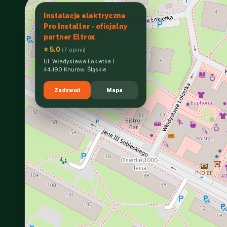
Instalacje elektryczne
Pro Installer - oficjalny
partner Eltrox
⭐ 5.0
(7 opinii)
Ul. Władysława Łokietka 1
44-190 Knurów, Śląskie
Zadzwoń
Mapa