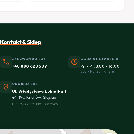
Kontakt & Sklep
ZADZWOŃ DO NAS
GODZINY OTWARCIA
phone
schedule
+48 880 628 509
Pn - Pt: 8:00 - 16:00
Sob - Nd: Zamknięte
ODWIEDŹ NAS
location_on
Ul. Władysława Łokietka 1
44-190 Knurów, Śląskie
NIP: 6271930582 | BDO: 000736929