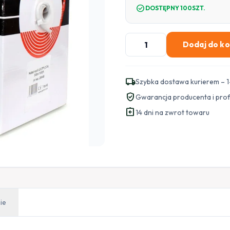
check_circle
DOSTĘPNY 100SZT.
ilość
Dodaj do k
KABEL
SKRĘTKA
GETFORT
local_shipping
Szybka dostawa kurierem – 1
CAT.6
verified_user
Gwarancja producenta i pro
U/UTP
assignment_return
CCA
14 dni na zwrot towaru
305m
ie