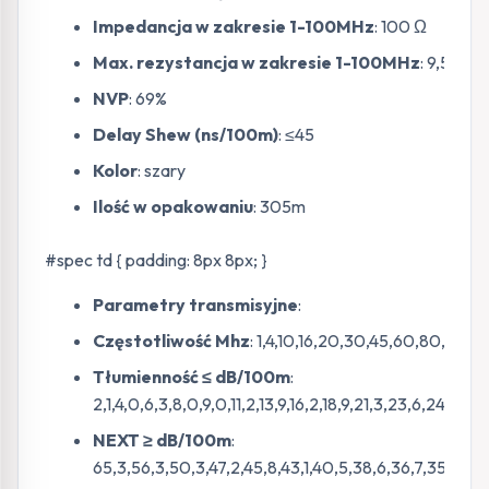
Impedancja w zakresie 1-100MHz
: 100 Ω
Max. rezystancja w zakresie 1-100MHz
: 9,5 (Ω/
NVP
: 69%
Delay Shew (ns/100m)
: ≤45
Kolor
: szary
Ilość w opakowaniu
: 305m
#spec td { padding: 8px 8px; }
Parametry transmisyjne
:
Częstotliwość Mhz
: 1,4,10,16,20,30,45,60,80,100,
Tłumienność ≤ dB/100m
:
2,1,4,0,6,3,8,0,9,0,11,2,13,9,16,2,18,9,21,3,23,6,24,7,27
NEXT ≥ dB/100m
:
65,3,56,3,50,3,47,2,45,8,43,1,40,5,38,6,36,7,35,3,34,