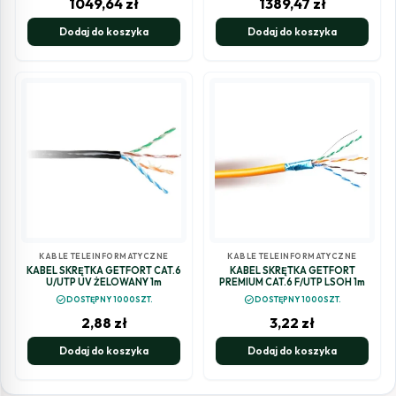
1049,64
zł
1389,47
zł
Dodaj do koszyka
Dodaj do koszyka
KABLE TELEINFORMATYCZNE
KABLE TELEINFORMATYCZNE
KABEL SKRĘTKA GETFORT CAT.6
KABEL SKRĘTKA GETFORT
U/UTP UV ŻELOWANY 1m
PREMIUM CAT.6 F/UTP LSOH 1m
check_circle
check_circle
DOSTĘPNY 1000SZT.
DOSTĘPNY 1000SZT.
2,88
zł
3,22
zł
Dodaj do koszyka
Dodaj do koszyka