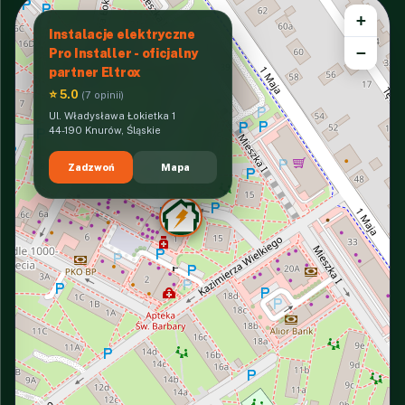
+
Instalacje elektryczne
−
Pro Installer - oficjalny
partner Eltrox
⭐ 5.0
(7 opinii)
Ul. Władysława Łokietka 1
44-190 Knurów, Śląskie
Zadzwoń
Mapa