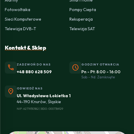
Alarmy
Smart Home
Fotowoltaika
Pompy Ciepła
Sieci Komputerowe
Rekuperacja
Telewizja DVB-T
Telewizja SAT
Kontakt & Sklep
ZADZWOŃ DO NAS
GODZINY OTWARCIA
phone
schedule
+48 880 628 509
Pn - Pt: 8:00 - 16:00
Sob - Nd: Zamknięte
ODWIEDŹ NAS
location_on
Ul. Władysława Łokietka 1
44-190 Knurów, Śląskie
NIP: 6271930582 | BDO: 000736929