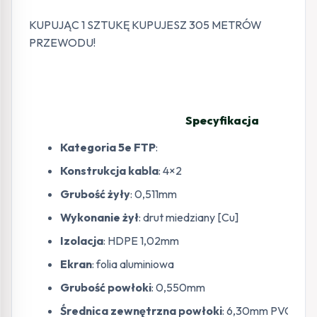
KUPUJĄC 1 SZTUKĘ KUPUJESZ 305 METRÓW
PRZEWODU!
Specyfikacja
Kategoria 5e FTP
:
Konstrukcja kabla
: 4×2
Grubość żyły
: 0,511mm
Wykonanie żył
: drut miedziany [Cu]
Izolacja
: HDPE 1,02mm
Ekran
: folia aluminiowa
Grubość powłoki
: 0,550mm
Średnica zewnętrzna powłoki
: 6,30mm PVC