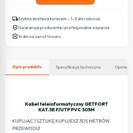
KABEL
SKRĘTKA
GETFORT
local_shipping
Szybka dostawa kurierem – 1–3 dni robocze
PREMIUM
verified_user
Gwarancja producenta i profesjonalne wsparcie
CAT.5E
assignment_return
F/UTP
14 dni na zwrot towaru
PVC
305m
Opis produktu
Specyfikacja techniczna
Opinie
Kabel teleinformatyczny GETFORT
KAT.5E F/UTP PVC 305M
KUPUJĄC 1 SZTUKĘ KUPUJESZ 305 METRÓW
PRZEWODU!