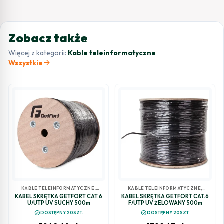
Zobacz także
Więcej z kategorii:
Kable teleinformatyczne
arrow_forward
Wszystkie
KABLE TELEINFORMATYCZNE
,
KABLE TELEINFORMATYCZNE
,
SKRĘTKA
SKRĘTKA
KABEL SKRĘTKA GETFORT CAT.6
KABEL SKRĘTKA GETFORT CAT.6
U/UTP UV SUCHY 500m
F/UTP UV ŻELOWANY 500m
check_circle
check_circle
DOSTĘPNY 20SZT.
DOSTĘPNY 20SZT.