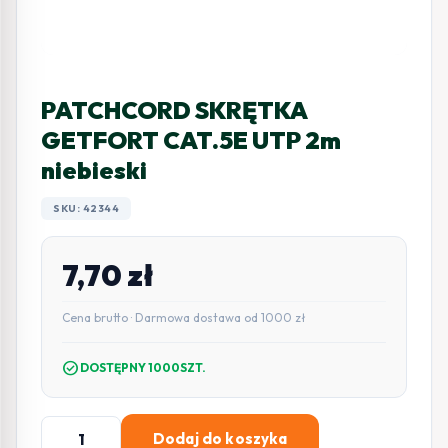
PATCHCORD SKRĘTKA
GETFORT CAT.5E UTP 2m
niebieski
SKU: 42344
7,70
zł
Cena brutto · Darmowa dostawa od 1000 zł
check_circle
DOSTĘPNY 1000SZT.
ilość
Dodaj do koszyka