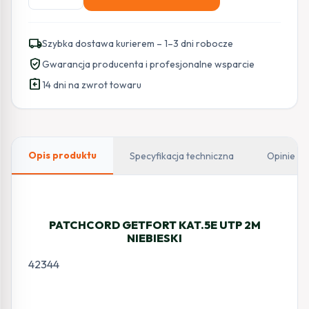
PATCHCORD
SKRĘTKA
GETFORT
local_shipping
Szybka dostawa kurierem – 1–3 dni robocze
CAT.5E
verified_user
Gwarancja producenta i profesjonalne wsparcie
UTP
assignment_return
2m
14 dni na zwrot towaru
niebieski
Opis produktu
Specyfikacja techniczna
Opinie
PATCHCORD GETFORT KAT.5E UTP 2M
NIEBIESKI
42344