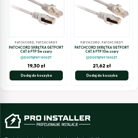
PATCHCORD
,
PATCHCORDY
PATCHCORD
,
PATCHCORDY
PATCHCORD SKRĘTKA GETFORT
PATCHCORD SKRĘTKA GETFORT
CAT.6 FTP 5m szary
CAT.6 FTP 10m szary
check_circle
check_circle
DOSTĘPNY 100SZT.
DOSTĘPNY 100SZT.
19,30
zł
21,62
zł
Dodaj do koszyka
Dodaj do koszyka