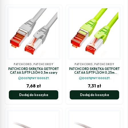
PATCHCORD
,
PATCHCORDY
PATCHCORD
,
PATCHCORDY
PATCHCORD SKRĘTKA GETFORT
PATCHCORD SKRĘTKA GETFORT
CAT.6A S/FTP LSOH 0,5m szary
CAT.6A S/FTP LSOH 0,25m
zielony
check_circle
check_circle
DOSTĘPNY 1000SZT.
DOSTĘPNY 1000SZT.
7,68
zł
7,31
zł
Dodaj do koszyka
Dodaj do koszyka