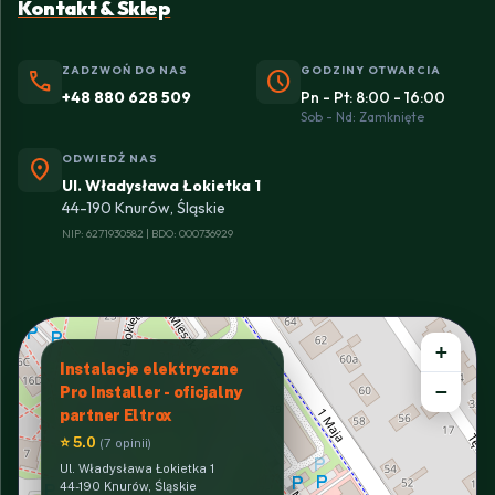
Kontakt & Sklep
ZADZWOŃ DO NAS
GODZINY OTWARCIA
phone
schedule
+48 880 628 509
Pn - Pt: 8:00 - 16:00
Sob - Nd: Zamknięte
ODWIEDŹ NAS
location_on
Ul. Władysława Łokietka 1
44-190 Knurów, Śląskie
NIP: 6271930582 | BDO: 000736929
+
Instalacje elektryczne
−
Pro Installer - oficjalny
partner Eltrox
⭐ 5.0
(7 opinii)
Ul. Władysława Łokietka 1
44-190 Knurów, Śląskie