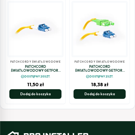
PATCHCORDY ŚWIATŁOWODOWE
PATCHCORDY ŚWIATŁOWODOWE
PATCHCORD
PATCHCORD
ŚWIATŁOWODOWY GETFORT
ŚWIATŁOWODOWY GETFORT
SM SC/UPC-SC/UPC DUPLEX 3M
SM SC/APC-LC/UPC DUPLEX 1M
check_circle
check_circle
DOSTĘPNY 20SZT.
DOSTĘPNY 2SZT.
11,50
zł
18,38
zł
Dodaj do koszyka
Dodaj do koszyka