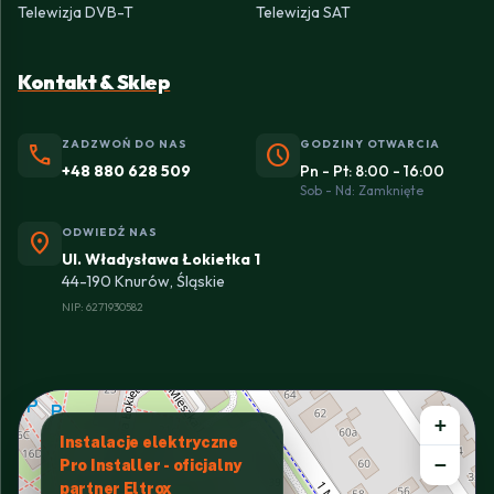
Telewizja DVB-T
Telewizja SAT
Kontakt & Sklep
ZADZWOŃ DO NAS
GODZINY OTWARCIA
phone
schedule
+48 880 628 509
Pn - Pt: 8:00 - 16:00
Sob - Nd: Zamknięte
ODWIEDŹ NAS
location_on
Ul. Władysława Łokietka 1
44-190 Knurów, Śląskie
NIP: 6271930582
+
Instalacje elektryczne
−
Pro Installer - oficjalny
partner Eltrox