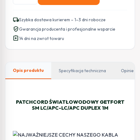
PATCHCORD
ŚWIATŁOWODOWY
GETFORT
local_shipping
Szybka dostawa kurierem – 1–3 dni robocze
SM
verified_user
Gwarancja producenta i profesjonalne wsparcie
LC/APC-
assignment_return
LC/APC
14 dni na zwrot towaru
DUPLEX
1M
Opis produktu
Specyfikacja techniczna
Opinie
PATCHCORD ŚWIATŁOWODOWY GETFORT
SM LC/APC-LC/APC DUPLEX 1M