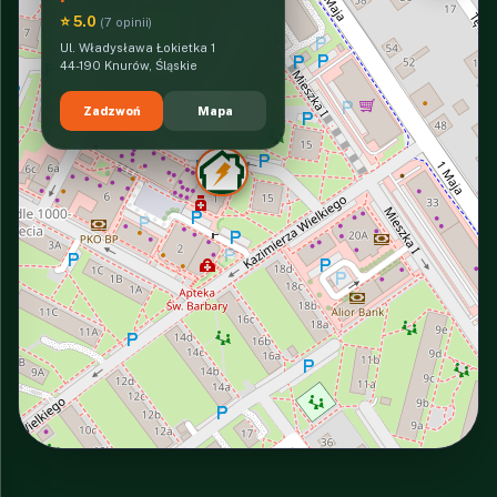
⭐ 5.0
(7 opinii)
Ul. Władysława Łokietka 1
44-190 Knurów, Śląskie
Zadzwoń
Mapa
INTERACTIVE VIEW