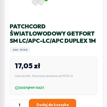
PATCHCORD
ŚWIATŁOWODOWY GETFORT
SM LC/APC-LC/APC DUPLEX 1M
SKU: 36145
17,05
zł
Cena brutto · Darmowa dostawa od 1000 zł
check_circle
DOSTĘPNY 10SZT.
ilość
Dodaj do koszyka