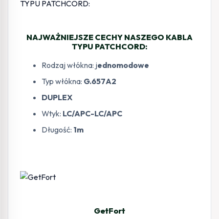
NAJWAŻNIEJSZE CECHY NASZEGO KABLA
TYPU PATCHCORD:
Rodzaj włókna: j
ednomodowe
Typ włókna:
G.657A2
DUPLEX
Wtyk:
LC/APC-LC/APC
Długość:
1m
GetFort