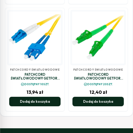
PATCHCORDY ŚWIATŁOWODOWE
PATCHCORDY ŚWIATŁOWODOWE
PATCHCORD
PATCHCORD
ŚWIATŁOWODOWY GETFORT
ŚWIATŁOWODOWY GETFORT
SM SC/UPC-LC/UPC DUPLEX 1M
SM LC/APC-LC/APC SIMPLEX 5M
check_circle
check_circle
DOSTĘPNY 10SZT.
DOSTĘPNY 20SZT.
13,94
zł
12,40
zł
Dodaj do koszyka
Dodaj do koszyka