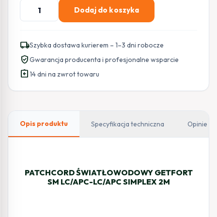
ilość
Dodaj do koszyka
PATCHCORD
ŚWIATŁOWODOWY
GETFORT
local_shipping
Szybka dostawa kurierem – 1–3 dni robocze
SM
verified_user
Gwarancja producenta i profesjonalne wsparcie
LC/APC-
assignment_return
LC/APC
14 dni na zwrot towaru
SIMPLEX
2M
Opis produktu
Specyfikacja techniczna
Opinie
PATCHCORD ŚWIATŁOWODOWY GETFORT
SM LC/APC-LC/APC SIMPLEX 2M