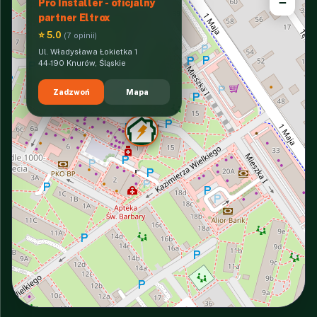
−
Pro Installer - oficjalny
partner Eltrox
⭐ 5.0
(7 opinii)
Ul. Władysława Łokietka 1
44-190 Knurów, Śląskie
Zadzwoń
Mapa
INTERACTIVE VIEW