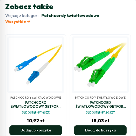
Zobacz także
Więcej z kategorii:
Patchcordy światłowodowe
arrow_forward
Wszystkie
PATCHCORDY ŚWIATŁOWODOWE
PATCHCORDY ŚWIATŁOWODOWE
PATCHCORD
PATCHCORD
ŚWIATŁOWODOWY GETFORT
ŚWIATŁOWODOWY GETFORT
SM SC/UPC-LC/UPC SIMPLEX 5M
SM LC/APC-LC/APC DUPLEX 2M
check_circle
check_circle
DOSTĘPNY 14SZT.
DOSTĘPNY 20SZT.
10,92
zł
18,03
zł
Dodaj do koszyka
Dodaj do koszyka