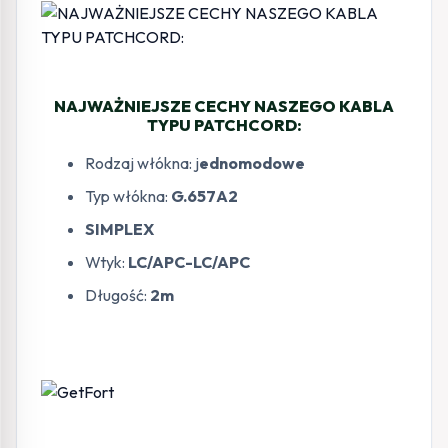
NAJWAŻNIEJSZE CECHY NASZEGO KABLA
TYPU PATCHCORD:
Rodzaj włókna: j
ednomodowe
Typ włókna:
G.657A2
SIMPLEX
Wtyk:
LC/APC-LC/APC
Długość:
2m