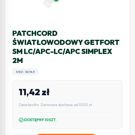
PATCHCORD
ŚWIATŁOWODOWY GETFORT
SM LC/APC-LC/APC SIMPLEX
2M
SKU: 36143
11,42
zł
Cena brutto · Darmowa dostawa od 1000 zł
check_circle
DOSTĘPNY 10SZT.