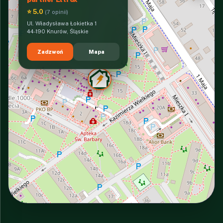
⭐ 5.0
(7 opinii)
Ul. Władysława Łokietka 1
44-190 Knurów, Śląskie
Zadzwoń
Mapa
INTERACTIVE VIEW