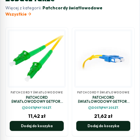
Więcej z kategorii:
Patchcordy światłowodowe
arrow_forward
Wszystkie
PATCHCORDY ŚWIATŁOWODOWE
PATCHCORDY ŚWIATŁOWODOWE
PATCHCORD
PATCHCORD
ŚWIATŁOWODOWY GETFORT
ŚWIATŁOWODOWY GETFORT
SM LC/APC-LC/APC SIMPLEX 2M
SM SC/UPC-SC/UPC DUPLEX 5M
check_circle
check_circle
DOSTĘPNY 10SZT.
DOSTĘPNY 20SZT.
11,42
zł
21,62
zł
Dodaj do koszyka
Dodaj do koszyka