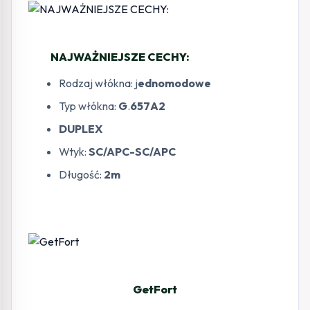
NAJWAŻNIEJSZE CECHY:
Rodzaj włókna: j
ednomodowe
Typ włókna:
G
.
657A2
DUPLEX
Wtyk:
SC/APC-SC/APC
Długość:
2m
GetFort