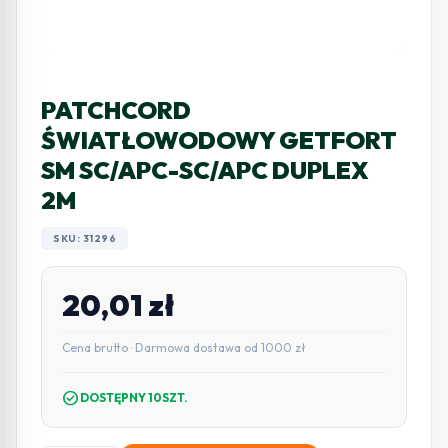
PATCHCORD
ŚWIATŁOWODOWY GETFORT
SM SC/APC-SC/APC DUPLEX
2M
SKU: 31296
20,01
zł
Cena brutto · Darmowa dostawa od 1000 zł
check_circle
DOSTĘPNY 10SZT.