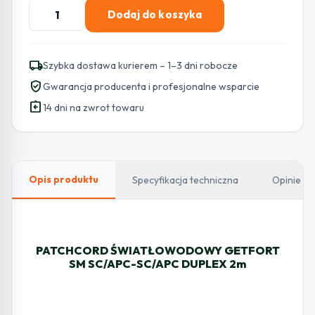
ilość
Dodaj do koszyka
PATCHCORD
ŚWIATŁOWODOWY
GETFORT
local_shipping
Szybka dostawa kurierem – 1–3 dni robocze
SM
verified_user
Gwarancja producenta i profesjonalne wsparcie
SC/APC-
assignment_return
SC/APC
14 dni na zwrot towaru
DUPLEX
2M
Opis produktu
Specyfikacja techniczna
Opinie
PATCHCORD ŚWIATŁOWODOWY GETFORT
SM SC/APC-SC/APC DUPLEX 2m