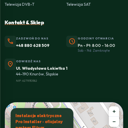
Telewizja DVB-T
Telewizja SAT
Kontakt & Sklep
ZADZWOŃ DO NAS
GODZINY OTWARCIA
phone
schedule
+48 880 628 509
Pn - Pt: 8:00 - 16:00
Sob - Nd: Zamknięte
ODWIEDŹ NAS
location_on
Ul. Władysława Łokietka 1
44-190 Knurów, Śląskie
NIP: 6271930582
+
Instalacje elektryczne
−
Pro Installer - oficjalny
partner Eltrox