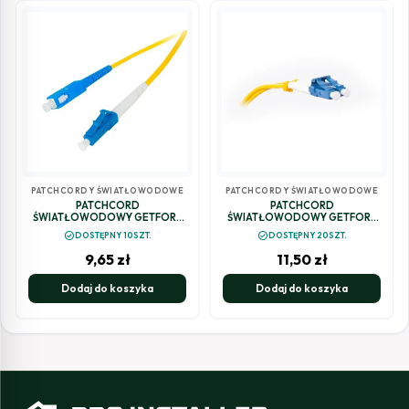
PATCHCORDY ŚWIATŁOWODOWE
PATCHCORDY ŚWIATŁOWODOWE
PATCHCORD
PATCHCORD
ŚWIATŁOWODOWY GETFORT
ŚWIATŁOWODOWY GETFORT
SM SC/UPC-LC/UPC SIMPLEX 1M
SM SC/UPC-SC/UPC DUPLEX 3M
check_circle
check_circle
DOSTĘPNY 10SZT.
DOSTĘPNY 20SZT.
9,65
zł
11,50
zł
Dodaj do koszyka
Dodaj do koszyka