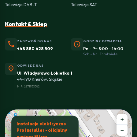
Telewizja DVB-T
Telewizja SAT
Kontakt & Sklep
ZADZWOŃ DO NAS
GODZINY OTWARCIA
phone
schedule
+48 880 628 509
Pn - Pt: 8:00 - 16:00
Sob - Nd: Zamknięte
ODWIEDŹ NAS
location_on
Ul. Władysława Łokietka 1
44-190 Knurów, Śląskie
NIP: 6271930582
+
Instalacje elektryczne
−
Pro Installer - oficjalny
partner Eltrox