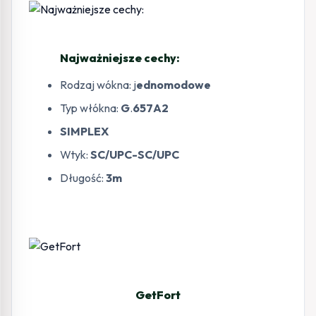
Najważniejsze cechy:
Rodzaj wókna: j
ednomodowe
Typ włókna:
G
.
657A2
SIMPLEX
Wtyk:
SC/UPC-SC/UPC
Długość:
3m
GetFort