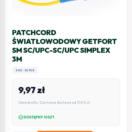
PATCHCORD
ŚWIATŁOWODOWY GETFORT
SM SC/UPC-SC/UPC SIMPLEX
3M
SKU: 36108
9,97
zł
Cena brutto · Darmowa dostawa od 1000 zł
check_circle
DOSTĘPNY 10SZT.