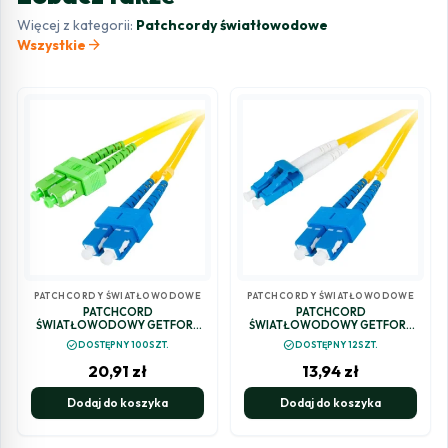
Więcej z kategorii:
Patchcordy światłowodowe
arrow_forward
Wszystkie
PATCHCORDY ŚWIATŁOWODOWE
PATCHCORDY ŚWIATŁOWODOWE
PATCHCORD
PATCHCORD
ŚWIATŁOWODOWY GETFORT
ŚWIATŁOWODOWY GETFORT
SM SC/UPC-SC/APC DUPLEX 5M
SM SC/UPC-LC/UPC DUPLEX 1M
check_circle
check_circle
DOSTĘPNY 100SZT.
DOSTĘPNY 12SZT.
20,91
zł
13,94
zł
Dodaj do koszyka
Dodaj do koszyka