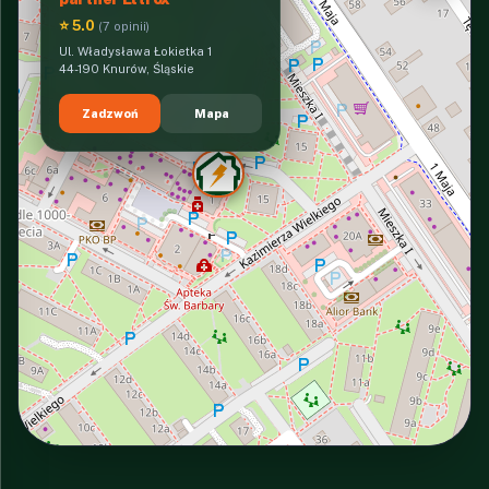
⭐ 5.0
(7 opinii)
Ul. Władysława Łokietka 1
44-190 Knurów, Śląskie
Zadzwoń
Mapa
INTERACTIVE VIEW