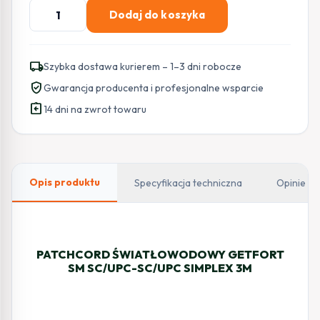
ilość
Dodaj do koszyka
PATCHCORD
ŚWIATŁOWODOWY
GETFORT
local_shipping
Szybka dostawa kurierem – 1–3 dni robocze
SM
verified_user
Gwarancja producenta i profesjonalne wsparcie
SC/UPC-
assignment_return
SC/UPC
14 dni na zwrot towaru
SIMPLEX
3M
Opis produktu
Specyfikacja techniczna
Opinie
PATCHCORD ŚWIATŁOWODOWY GETFORT
SM SC/UPC-SC/UPC SIMPLEX 3M