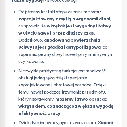
także wygodę
i łatwość obsługi.
Trójstronny kształt stopu aluminium został
zaprojektowany z myślą o ergonomii dłoni
,
co sprawia, że
wkrętak jest wygodny i łatwy
w użyciu nawet przez dłuższy czas
.
Dodatkowo,
anodowana powierzchnia
uchwytu jest gładka i antypoślizgowa
, co
zapewnia pewny chwyt nawet przy intensywnym
użytkowaniu.
Niezwykle praktyczną funkcją jest możliwość
obsługi jedną ręką dzięki specjalnie
zaprojektowanej, obrotowej nasadce. Dzięki
temu, nawet podczas trzymania przedmiotu,
który naprawiamy,
możemy łatwo obracać
wkrętakiem, co znacząco zwiększa wygodę i
efektywność pracy
.
Dzięki tym innowacyjnym rozwiązaniom,
Xiaomi