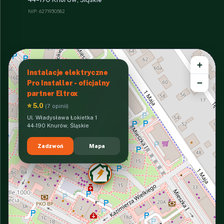
NIP: 6271930582
+
Instalacje elektryczne
−
Pro Installer - oficjalny
partner Eltrox
⭐ 5.0
(7 opinii)
Ul. Władysława Łokietka 1
44-190 Knurów, Śląskie
Zadzwoń
Mapa