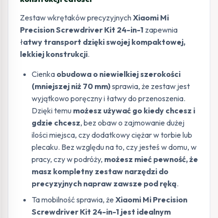
Zestaw wkrętaków precyzyjnych
Xiaomi Mi
Precision Screwdriver Kit 24-in-1
zapewnia
ł
atwy transport dzięki swojej kompaktowej,
lekkiej konstrukcji
.
Cienka
obudowa o niewielkiej szerokości
(mniejszej niż 70 mm)
sprawia, że zestaw jest
wyjątkowo poręczny i łatwy do przenoszenia.
Dzięki temu
możesz używać go kiedy chcesz i
gdzie chcesz
, bez obaw o zajmowanie dużej
ilości miejsca, czy dodatkowy ciężar w torbie lub
plecaku. Bez względu na to, czy jesteś w domu, w
pracy, czy w podróży,
możesz mieć pewność, że
masz kompletny zestaw narzędzi do
precyzyjnych napraw zawsze pod ręką
.
Ta mobilność sprawia, że
Xiaomi Mi Precision
Screwdriver Kit 24-in-1 jest idealnym