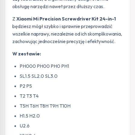
obsługę narzędzi nawet przez dłuższy czas.
Z
Xiaomi Mi Precision Screwdriver Kit 24-in-1
będziesz mógł szybko i sprawnie przeprowadzić
wszelkie naprawy, niezależnie od ich skomplikowania,
zachowując jednocześnie precyzję i efektywność.
W zestawie:
PH000 PH00 PH0 PH1
SL1.5 SL2.0 SL3.0
P2 P5
T2 T3 T4
T5H T6H T8H T9H T10H
H1.5 H2.0
U2.6