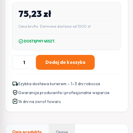
75,23
zł
Cena brutto · Darmowa dostawa od 1000 zł
check_circle
DOSTĘPNY 45SZT.
ilość
Dodaj do koszyka
Zestaw
Precyzyjnych
Wkrętaków
local_shipping
Szybka dostawa kurierem – 1–3 dni robocze
Xiaomi
verified_user
Gwarancja producenta i profesjonalne wsparcie
Mi
assignment_return
Precision
14 dni na zwrot towaru
Screwdriver
Kit
24-
in-
Opis produktu
Opinie