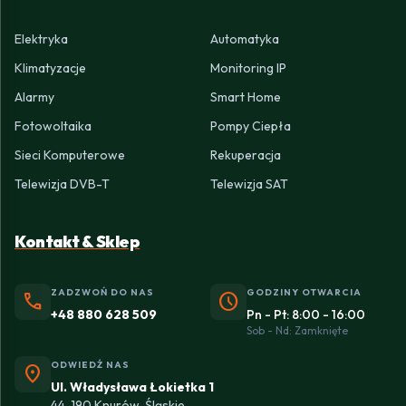
Elektryka
Automatyka
Klimatyzacje
Monitoring IP
Alarmy
Smart Home
Fotowoltaika
Pompy Ciepła
Sieci Komputerowe
Rekuperacja
Telewizja DVB-T
Telewizja SAT
Kontakt & Sklep
ZADZWOŃ DO NAS
GODZINY OTWARCIA
phone
schedule
+48 880 628 509
Pn - Pt: 8:00 - 16:00
Sob - Nd: Zamknięte
ODWIEDŹ NAS
location_on
Ul. Władysława Łokietka 1
44-190 Knurów, Śląskie