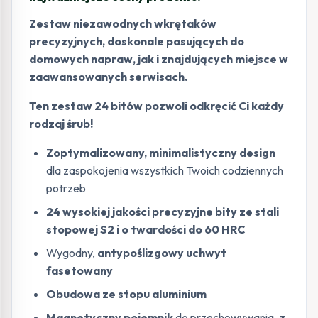
Zestaw niezawodnych wkrętaków
precyzyjnych, doskonale pasujących do
domowych napraw, jak i znajdujących miejsce w
zaawansowanych serwisach.
Ten zestaw 24 bitów pozwoli odkręcić Ci każdy
rodzaj śrub!
Zoptymalizowany, minimalistyczny design
dla zaspokojenia wszystkich Twoich codziennych
potrzeb
24 wysokiej jakości precyzyjne bity ze stali
stopowej S2 i o twardości do 60 HRC
Wygodny,
antypoślizgowy uchwyt
fasetowany
Obudowa ze stopu aluminium
Magnetyczny pojemnik
do przechowywania,
z