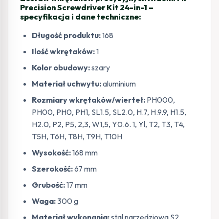
Precision Screwdriver Kit 24-in-1 –
specyfikacja i dane techniczne:
Długość produktu:
168
Ilość wkrętaków:
1
Kolor obudowy:
szary
Materiał uchwytu:
aluminium
Rozmiary wkrętaków/wierteł:
PH000,
PH00, PH0, PH1, SL1.5, SL2.0, H.7, H.9.9, H1.5,
H2.0, P2, P5, 2,3, W1,5, Y0.6. 1, Yl, T2, T3, T4,
T5H, T6H, T8H, T9H, T10H
Wysokość:
168 mm
Szerokość:
67 mm
Grubość:
17 mm
Waga:
300 g
Materiał wykonania:
stal narzędziowa S2