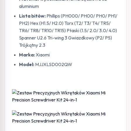
aluminium
Lista bitów:
Phillips (PH000/ PH00/ PH0/ PH1/
PH2) Hex (H1.5/ H2.0) Torx (T2/ T3/ T4/ TR5/
TR6/ TR8/ TR10/ TR15) Płaski (1.5/ 2.0/ 3.0/ 4.0)
Spanner U2.6 Tri-wing 3 Gwiazdkowy (P2/ P5)
Trójkątny 2.3
Marka:
Xiaomi
Model:
MJJXLSD002QW