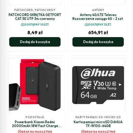
PATCHCORD
,
PATCHCORDY
ANTENY
PATCHCORD SKRĘTKA GETFORT
Anteny 4G/LTE Televes
CAT.5E UTP 3m czerwony
Rozszerzenie zasięgu 4G - 2 szt.
check_circle
check_circle
DOSTĘPNY 10SZT.
DOSTĘPNY 3SZT.
8,49
zł
654,91
zł
Dodaj do koszyka
Dodaj do koszyka
POZOSTAŁE
KARTY PAMIĘCI SD I MICRO SD
Powerbank Xiaomi Redmi
Karta pamięci microSD DAHUA
20000mAh 18W Fast Charge
TF-W100-64GB
(Czarny)
cancel
cancel
BRAK NA MAGAZYNIE
BRAK NA MAGAZYNIE