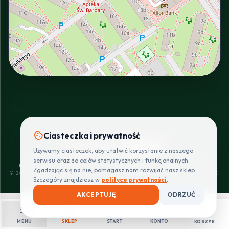
INTERACTIVE VIEW
cookie
Ciasteczka i prywatność
SZYBKIE I BEZPIECZNE PŁATNOŚCI
Używamy ciasteczek, aby ułatwić korzystanie z naszego
POLITYKA
REGULAMIN
CENNIK
ZWROTY I
serwisu oraz do celów statystycznych i funkcjonalnych.
PRYWATNOŚCI
DOSTAW
REKLAMACJE
Zgadzając się na nie, pomagasz nam rozwijać nasz sklep.
© 2026 PROINSTALLER.PL - KNURÓW. WSZYSTKIE PRAWA ZASTRZEŻONE.
Szczegóły znajdziesz w
polityce prywatności
.
AKCEPTUJĘ
ODRZUĆ
menu
shopping_bag
home
person
shopping_cart
MENU
SKLEP
START
KONTO
KOSZYK