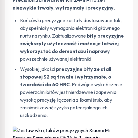
Precision Screwdriver Kit 24-in-1
to
set
niezwykle trwały, wytrzymały i precyzyjny
.
Końcówki precyzyjne zostały dostosowane tak,
aby spełniały wymagania elektroniki głównego
nurtu na rynku. Zaktualizowane
bity precyzyjne
zwiększyły użyteczność i można je łatwiej
wykorzystać do demontażu i naprawy
powszechnie używanej elektroniki.
Wysokiej jakości
precyzyjne bity ze stali
stopowej S2 są trwałe i wytrzymałe, o
twardości do 60 HRC
. Podwójne wykończenie
powierzchni bitów jest nierdzewne i zapewnia
wysoką precyzję łączenia z łbami śrub, aby
zminimalizować ryzyko potencjalnego ich
uszkodzenia.