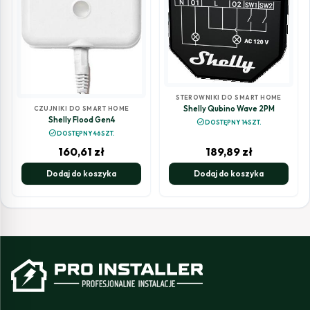
STEROWNIKI DO SMART HOME
Shelly Qubino Wave 2PM
CZUJNIKI DO SMART HOME
Shelly Flood Gen4
check_circle
DOSTĘPNY 14SZT.
check_circle
DOSTĘPNY 46SZT.
160,61
zł
189,89
zł
Dodaj do koszyka
Dodaj do koszyka