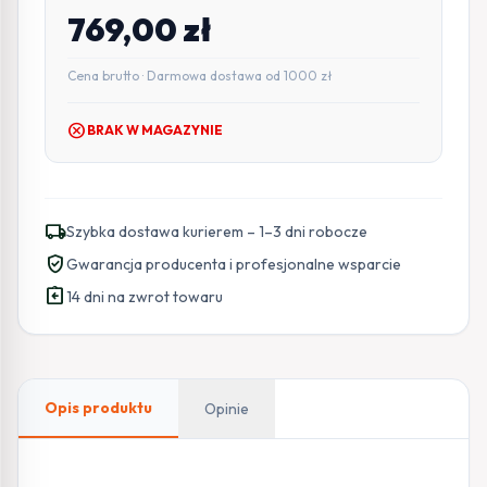
769,00
zł
Cena brutto · Darmowa dostawa od 1000 zł
cancel
BRAK W MAGAZYNIE
local_shipping
Szybka dostawa kurierem – 1–3 dni robocze
verified_user
Gwarancja producenta i profesjonalne wsparcie
assignment_return
14 dni na zwrot towaru
Opis produktu
Opinie