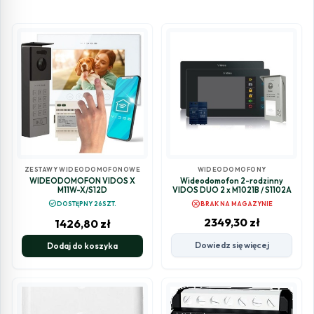
ZESTAWY WIDEODOMOFONOWE
WIDEODOMOFONY
WIDEODOMOFON VIDOS X
Wideodomofon 2-rodzinny
M11W-X/S12D
VIDOS DUO 2 x M1021B / S1102A
cancel
check_circle
DOSTĘPNY 26SZT.
BRAK NA MAGAZYNIE
2349,30
zł
1426,80
zł
Dowiedz się więcej
Dodaj do koszyka