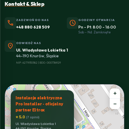
Kontakt & Sklep
ZADZWOŃ DO NAS
GODZINY OTWARCIA
phone
schedule
+48 880 628 509
Pn - Pt: 8:00 - 16:00
Sob - Nd: Zamknięte
ODWIEDŹ NAS
location_on
Ul. Władysława Łokietka 1
44-190 Knurów, Śląskie
NIP: 6271930582 | BDO: 000736929
+
Instalacje elektryczne
−
Pro Installer - oficjalny
partner Eltrox
⭐ 5.0
(7 opinii)
Ul. Władysława Łokietka 1
44-190 Knurów, Śląskie