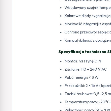
Wbudowany czujnik temper
Kolorowe diody sygnalizując
Możliwość integracji z asy
Ochrona przeciwprzepięcio
Kompatybilność z obciążen
Specyfikacja techniczna She
Montaż: na szynę DIN
Zasilanie: 110 – 240 V AC
Pobór energii: < 3 W
Przekaźniki: 2 × 16 A (łącz
Zaciski śrubowe: 0,5–2,5
Temperatura pracy: -20°C
Wilgotność pracy: 30–70%