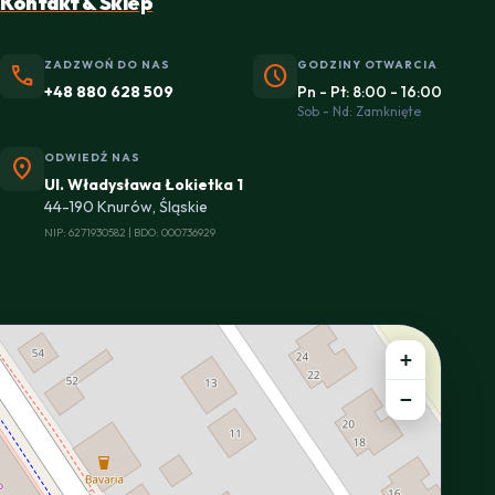
Kontakt & Sklep
ZADZWOŃ DO NAS
GODZINY OTWARCIA
phone
schedule
+48 880 628 509
Pn - Pt: 8:00 - 16:00
Sob - Nd: Zamknięte
ODWIEDŹ NAS
location_on
Ul. Władysława Łokietka 1
44-190 Knurów, Śląskie
NIP: 6271930582 | BDO: 000736929
+
−