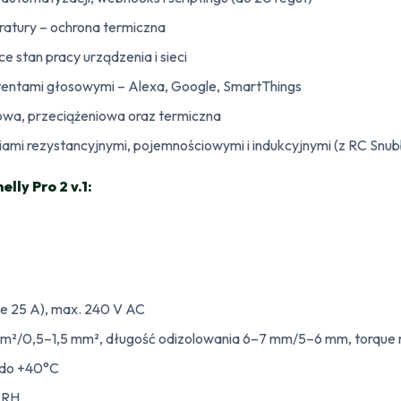
atury – ochrona termiczna
e stan pracy urządzenia i sieci
stentami głosowymi – Alexa, Google, SmartThings
wa, przeciążeniowa oraz termiczna
iami rezystancyjnymi, pojemnościowymi i indukcyjnymi (z RC Snu
lly Pro 2 v.1:
nie 25 A), max. 240 V AC
 mm²/0,5–1,5 mm², długość odizolowania 6–7 mm/5–6 mm, torque
 do +40°C
 RH