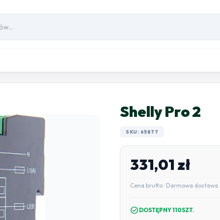
Shelly Pro 2
SKU: 65877
331,01
zł
Cena brutto · Darmowa dostawa 
check_circle
DOSTĘPNY 110SZT.