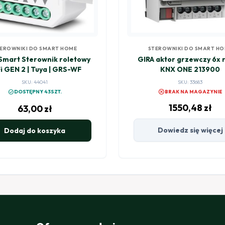
EROWNIKI DO SMART HOME
STEROWNIKI DO SMART H
Smart Sterownik roletowy
GIRA aktor grzewczy 6x r
i GEN 2 | Tuya | GRS-WF
KNX ONE 213900
SKU: 44041
SKU: 33683
cancel
check_circle
DOSTĘPNY 43SZT.
BRAK NA MAGAZYNIE
1550,48
zł
63,00
zł
Dowiedz się więcej
Dodaj do koszyka