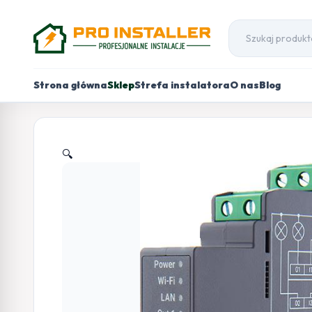
Strona główna
Sklep
Strefa instalatora
O nas
Blog
🔍