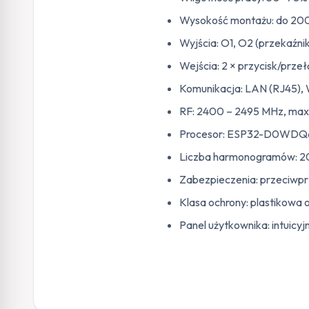
Wysokość montażu: do 20
Wyjścia: O1, O2 (przekaźni
Wejścia: 2 × przycisk/przełą
Komunikacja: LAN (RJ45), 
RF: 2400 – 2495 MHz, ma
Procesor: ESP32-D0WDQ6,
Liczba harmonogramów: 20
Zabezpieczenia: przeciwpr
Klasa ochrony: plastikowa 
Panel użytkownika: intuicyj