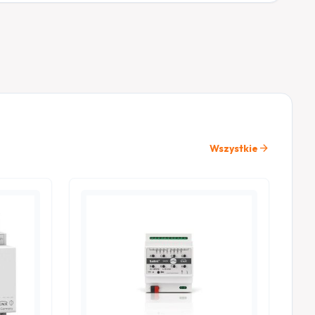
arrow_forward
Wszystkie