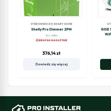
STEROWNIKI DO SMART HOME
ST
Shelly Pro Dimmer 2PM
GISE 
WiF
SKU: 65884
cancel
BRAK NA MAGAZYNIE
376,14
zł
Dowiedz się więcej