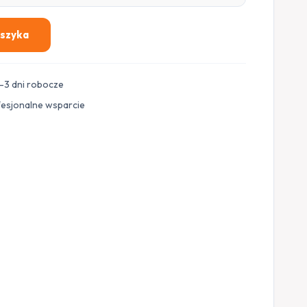
oszyka
–3 dni robocze
fesjonalne wsparcie