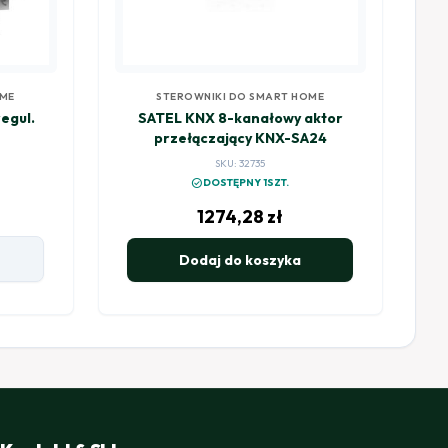
OME
STEROWNIKI DO SMART HOME
egul.
SATEL KNX 8-kanałowy aktor
przełączający KNX-SA24
SKU: 32735
check_circle
DOSTĘPNY 1SZT.
1274,28
zł
Dodaj do koszyka