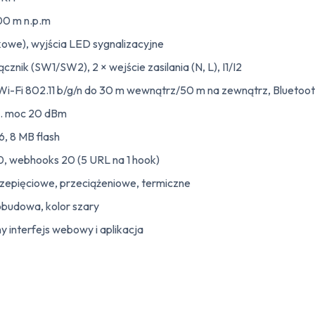
00 m n.p.m
kowe), wyjścia LED sygnalizacyjne
cznik (SW1/SW2), 2 × wejście zasilania (N, L), I1/I2
Wi-Fi 802.11 b/g/n do 30 m wewnątrz/50 m na zewnątrz, Bluetoot
x. moc 20 dBm
 8 MB flash
, webhooks 20 (5 URL na 1 hook)
zepięciowe, przeciążeniowe, termiczne
obudowa, kolor szary
ny interfejs webowy i aplikacja