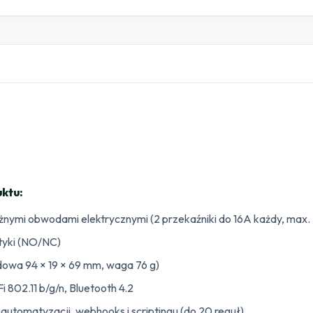
ktu:
nymi obwodami elektrycznymi (2 przekaźniki do 16A każdy, max.
tyki (NO/NC)
dowa 94 × 19 × 69 mm, waga 76 g)
 802.11 b/g/n, Bluetooth 4.2
tomatyzacji, webhooks i scriptingu (do 20 reguł)