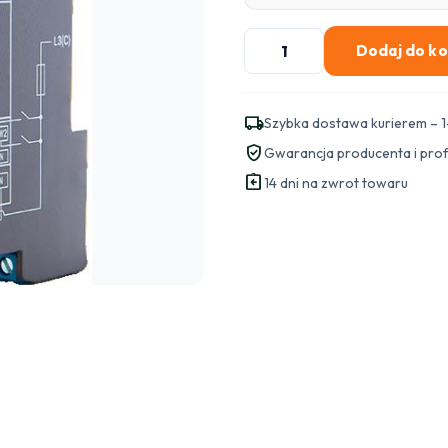
ilość
Dodaj do k
Shelly
Pro
2
local_shipping
Szybka dostawa kurierem – 1
verified_user
Gwarancja producenta i pro
assignment_return
14 dni na zwrot towaru