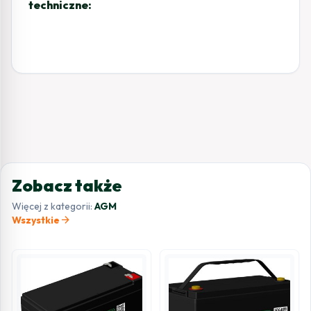
techniczne:
Zobacz także
Więcej z kategorii:
AGM
arrow_forward
Wszystkie