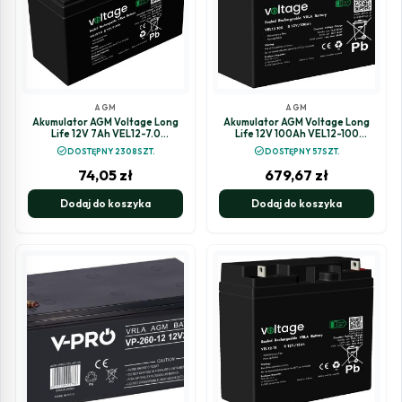
AGM
AGM
Akumulator AGM Voltage Long
Akumulator AGM Voltage Long
Life 12V 7Ah VEL12-7.0
Life 12V 100Ah VEL12-100
(Żywotność 15 lat)
(Żywotność 15 lat)
check_circle
check_circle
DOSTĘPNY 2308SZT.
DOSTĘPNY 57SZT.
74,05
zł
679,67
zł
Dodaj do koszyka
Dodaj do koszyka