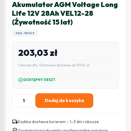
Akumulator AGM Voltage Long
Life 12V 28Ah VEL12-28
(Żywotność 15 lat)
SKU: 55969
203,03
zł
Cena brutto · Darmowa dostawa od 1000 zł
check_circle
DOSTĘPNY 118SZT.
ilość
Dodaj do koszyka
Akumulator
AGM
Voltage
local_shipping
Szybka dostawa kurierem – 1–3 dni robocze
Long
verified_user
Gwarancja producenta i profesjonalne wsparcie