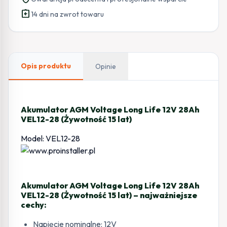
Life
assignment_return
12V
14 dni na zwrot towaru
28Ah
VEL12-
28
(Żywotność
Opis produktu
Opinie
15
lat)
Akumulator AGM Voltage Long Life 12V 28Ah
VEL12-28 (Żywotność 15 lat)
Model: VEL12-28
Akumulator AGM Voltage Long Life 12V 28Ah
VEL12-28 (Żywotność 15 lat) – najważniejsze
cechy:
Napięcie nominalne: 12V