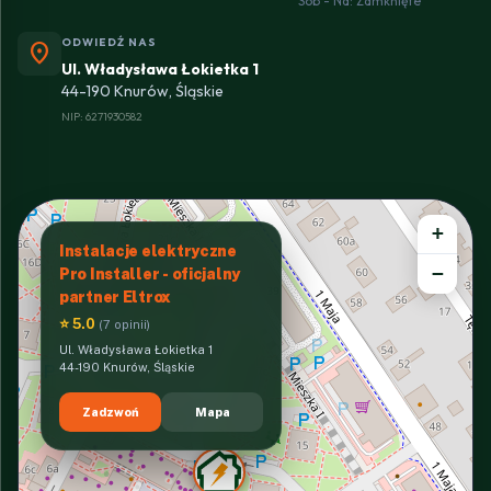
Sob - Nd: Zamknięte
ODWIEDŹ NAS
location_on
Ul. Władysława Łokietka 1
44-190 Knurów, Śląskie
NIP: 6271930582
+
Instalacje elektryczne
−
Pro Installer - oficjalny
partner Eltrox
⭐ 5.0
(7 opinii)
Ul. Władysława Łokietka 1
44-190 Knurów, Śląskie
Zadzwoń
Mapa