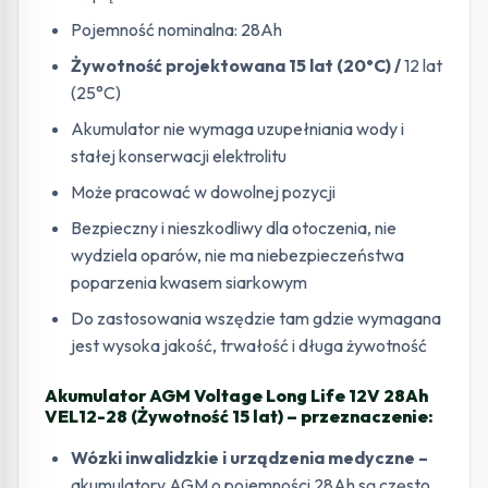
Pojemność nominalna: 28Ah
Żywotność projektowana 15 lat (20°C) /
12 lat
(25°C)
Akumulator nie wymaga uzupełniania wody i
stałej konserwacji elektrolitu
Może pracować w dowolnej pozycji
Bezpieczny i nieszkodliwy dla otoczenia, nie
wydziela oparów, nie ma niebezpieczeństwa
poparzenia kwasem siarkowym
Do zastosowania wszędzie tam gdzie wymagana
jest wysoka jakość, trwałość i długa żywotność
Akumulator AGM Voltage Long Life 12V 28Ah
VEL12-28 (Żywotność 15 lat) – przeznaczenie:
Wózki inwalidzkie i urządzenia medyczne –
akumulatory AGM o pojemności 28Ah są często