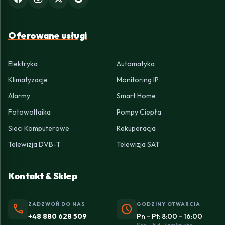
Oferowane usługi
Elektryka
Automatyka
Klimatyzacje
Monitoring IP
Alarmy
Smart Home
Fotowoltaika
Pompy Ciepła
Sieci Komputerowe
Rekuperacja
Telewizja DVB-T
Telewizja SAT
Kontakt & Sklep
ZADZWOŃ DO NAS
GODZINY OTWARCIA
phone
schedule
+48 880 628 509
Pn - Pt: 8:00 - 16:00