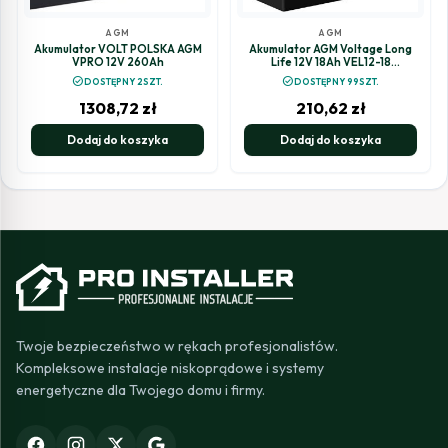
AGM
AGM
Akumulator VOLT POLSKA AGM
Akumulator AGM Voltage Long
VPRO 12V 260Ah
Life 12V 18Ah VEL12-18
(Żywotność 15 lat)
check_circle
check_circle
DOSTĘPNY 2SZT.
DOSTĘPNY 99SZT.
1308,72
zł
210,62
zł
Dodaj do koszyka
Dodaj do koszyka
Twoje bezpieczeństwo w rękach profesjonalistów.
Kompleksowe instalacje niskoprądowe i systemy
energetyczne dla Twojego domu i firmy.