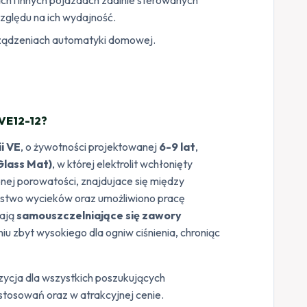
ględu na ich wydajność.
ządzeniach automatyki domowej.
VE12-12?
ii VE
, o żywotności projektowanej
6-9 lat
,
lass Mat)
, w której elektrolit wchłonięty
nej porowatości, znajdujace się między
stwo wycieków oraz umożliwiono pracę
dają
samouszczelniające się zawory
u zbyt wysokiego dla ogniw ciśnienia, chroniąc
ycja dla wszystkich poszukujących
tosowań oraz w atrakcyjnej cenie.