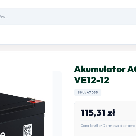
Akumulator A
VE12-12
SKU: 47055
115,31
zł
Cena brutto · Darmowa dostawa 