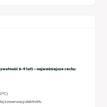
wotność 6-9 lat) – najważniejsze cechy:
20
°
C)
j konserwacji elektrolitu