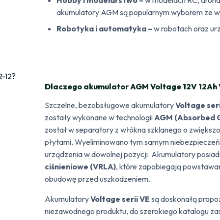
akumulatory AGM są popularnym wyborem ze wz
Robotyka i automatyka –
w robotach oraz ur
Dlaczego akumulator AGM Voltage 12V 12Ah 
Szczelne, bezobsługowe akumulatory
Voltage ser
zostały wykonane w technologii
AGM (Absorbed G
został w separatory z włókna szklanego o zwiększo
płytami. Wyeliminowano tym samym niebezpieczeń
urządzenia w dowolnej pozycji. Akumulatory posia
ciśnieniowe (VRLA)
, które zapobiegają powstawani
obudowę przed uszkodzeniem.
Akumulatory
Voltage serii VE
są doskonałą propoz
niezawodnego produktu, do szerokiego katalogu zas