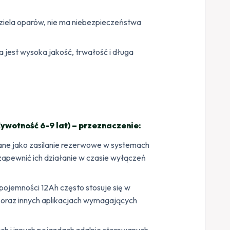
dziela oparów, nie ma niebezpieczeństwa
jest wysoka jakość, trwałość i długa
ywotność 6-9 lat) – przeznaczenie:
ne jako zasilanie rezerwowe w systemach
zapewnić ich działanie w czasie wyłączeń
pojemności 12Ah często stosuje się w
 oraz innych aplikacjach wymagających
h i innych pojazdach zdalnie sterowanych