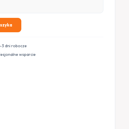
oszyka
–3 dni robocze
fesjonalne wsparcie