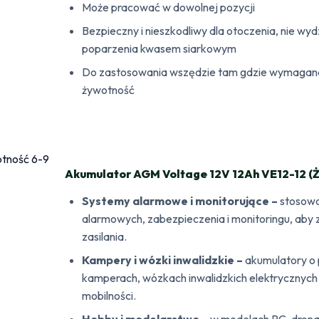
Może pracować w dowolnej pozycji
Bezpieczny i nieszkodliwy dla otoczenia, nie wy
poparzenia kwasem siarkowym
Do zastosowania wszędzie tam gdzie wymagana 
żywotność
Akumulator AGM Voltage 12V 12Ah VE12-12 (Ż
Systemy alarmowe i monitorujące –
stosowa
alarmowych, zabezpieczenia i monitoringu, aby 
zasilania.
Kampery i wózki inwalidzkie –
akumulatory o 
kamperach, wózkach inwalidzkich elektrycznych
mobilności.
Hobby i modelarstwo –
w modelach RC, dronac