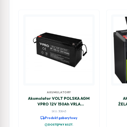
AKUMULATORY
Akumulator VOLT POLSKA AGM
A
VPRO 12V 150Ah VRLA
ŻEL
Bezobsługowy
LiFeP
SKU: 30843
local_shipping
Produkt gabarytowy
check_circle
DOSTĘPNY 8SZT.