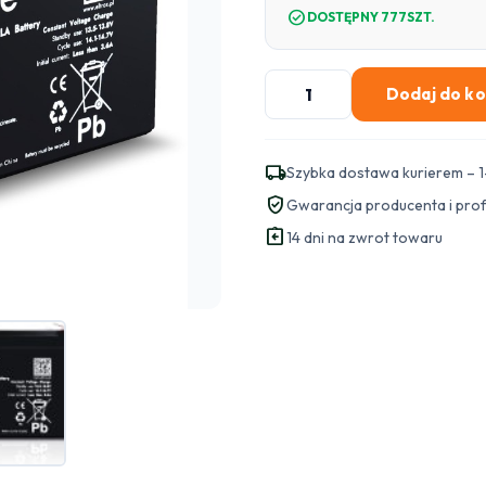
check_circle
DOSTĘPNY 777SZT.
ilość
Dodaj do k
Akumulator
AGM
Voltage
local_shipping
Szybka dostawa kurierem – 1
12V
verified_user
Gwarancja producenta i pro
12Ah
assignment_return
VE12-
14 dni na zwrot towaru
12