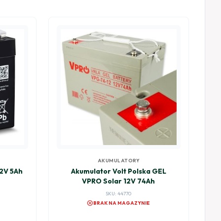
AKUMULATORY
12V 5Ah
Akumulator Volt Polska GEL
VPRO Solar 12V 74Ah
SKU: 44770
cancel
BRAK NA MAGAZYNIE