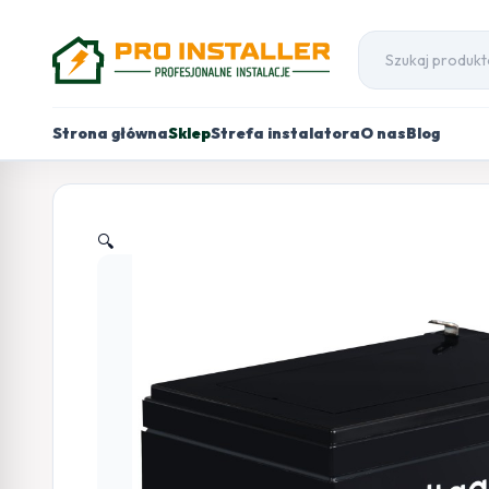
Strona główna
Sklep
Strefa instalatora
O nas
Blog
🔍