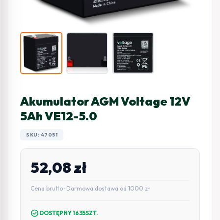
Akumulator AGM Voltage 12V
5Ah VE12-5.0
SKU: 47051
52,08
zł
Cena brutto · Darmowa dostawa od 1000 zł
check_circle
DOSTĘPNY 1635SZT.