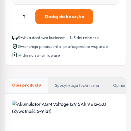
ilość
Dodaj do koszyka
Akumulator
AGM
Voltage
local_shipping
Szybka dostawa kurierem – 1–3 dni robocze
12V
verified_user
Gwarancja producenta i profesjonalne wsparcie
5Ah
assignment_return
VE12-
14 dni na zwrot towaru
5.0
Opis produktu
Specyfikacja techniczna
Opinie