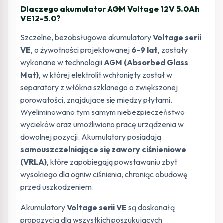
Dlaczego akumulator AGM Voltage 12V 5.0Ah
VE12-5.0?
Szczelne, bezobsługowe akumulatory
Voltage serii
VE
, o żywotności projektowanej
6-9 lat
, zostały
wykonane w technologii
AGM (Absorbed Glass
Mat)
, w której elektrolit wchłonięty został w
separatory z włókna szklanego o zwiększonej
porowatości, znajdujace się między płytami.
Wyeliminowano tym samym niebezpieczeństwo
wycieków oraz umożliwiono pracę urządzenia w
dowolnej pozycji. Akumulatory posiadają
samouszczelniające się zawory ciśnieniowe
(VRLA)
, które zapobiegają powstawaniu zbyt
wysokiego dla ogniw ciśnienia, chroniąc obudowę
przed uszkodzeniem.
Akumulatory
Voltage serii VE
są doskonałą
propozycja dla wszystkich poszukujących