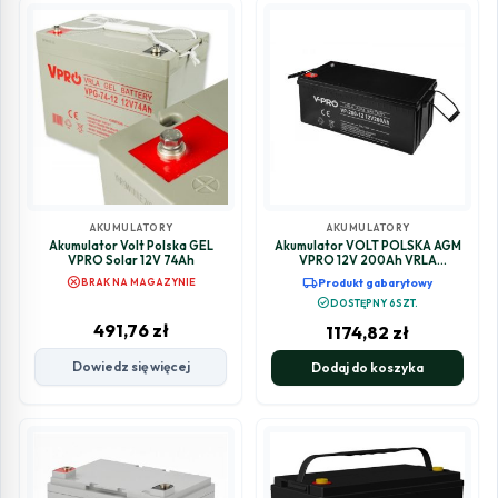
AKUMULATORY
AKUMULATORY
Akumulator Volt Polska GEL
Akumulator VOLT POLSKA AGM
VPRO Solar 12V 74Ah
VPRO 12V 200Ah VRLA
Bezobsługowy
cancel
local_shipping
BRAK NA MAGAZYNIE
Produkt gabarytowy
check_circle
DOSTĘPNY 6SZT.
491,76
zł
1174,82
zł
Dowiedz się więcej
Dodaj do koszyka