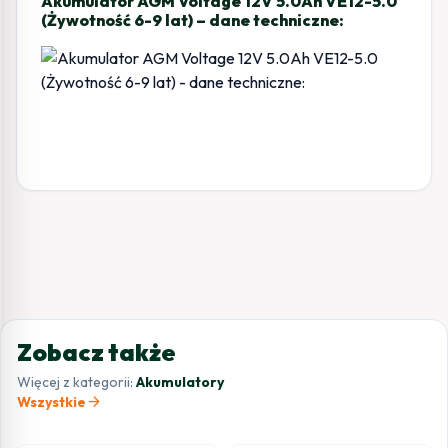
Akumulator AGM Voltage 12V 5.0Ah VE12-5.0
(Żywotność 6-9 lat) – dane techniczne:
Zobacz także
Więcej z kategorii:
Akumulatory
arrow_forward
Wszystkie