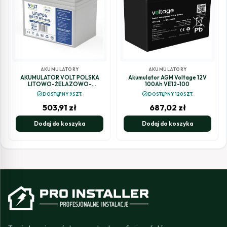
AKUMULATORY
AKUMULATORY
AKUMULATOR VOLT POLSKA
Akumulator AGM Voltage 12V
LITOWO-ŻELAZOWO-
100Ah VE12-100
FOSFORANOWY LiFePO4 12V
check_circle
check_circle
DOSTĘPNY 9SZT.
DOSTĘPNY 120SZT.
33Ah 30A
503,91
zł
687,02
zł
Dodaj do koszyka
Dodaj do koszyka