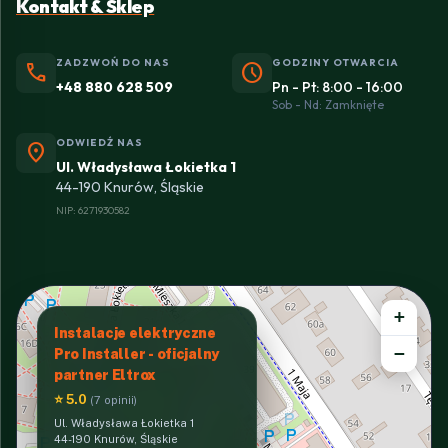
Kontakt & Sklep
ZADZWOŃ DO NAS
GODZINY OTWARCIA
phone
schedule
+48 880 628 509
Pn - Pt: 8:00 - 16:00
Sob - Nd: Zamknięte
ODWIEDŹ NAS
location_on
Ul. Władysława Łokietka 1
44-190 Knurów, Śląskie
NIP: 6271930582
+
Instalacje elektryczne
−
Pro Installer - oficjalny
partner Eltrox
⭐ 5.0
(7 opinii)
Ul. Władysława Łokietka 1
44-190 Knurów, Śląskie