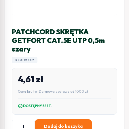
PATCHCORD SKRĘTKA
GETFORT CAT.5E UTP 0,5m
szary
SKU: 12087
4,61
zł
Cena brutto · Darmowa dostawa od 1000 zł
check_circle
DOSTĘPNY 5SZT.
ilość
Dodaj do koszyka