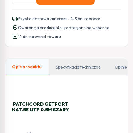
PATCHCORD
SKRĘTKA
GETFORT
local_shipping
Szybka dostawa kurierem – 1–3 dni robocze
CAT.5E
verified_user
Gwarancja producenta i profesjonalne wsparcie
UTP
assignment_return
0,5m
14 dni na zwrot towaru
szary
Opis produktu
Specyfikacja techniczna
Opinie
PATCHCORD GETFORT
KAT.5E UTP 0.5M SZARY