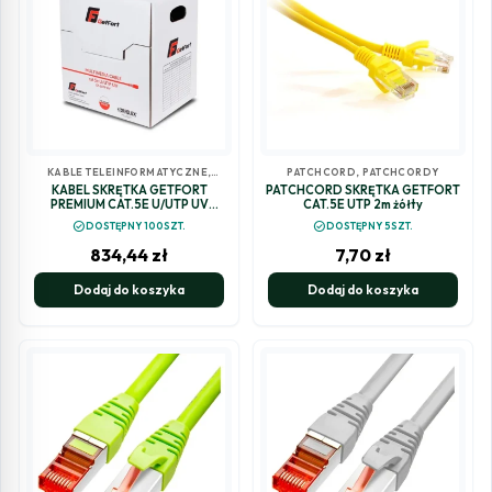
KABLE TELEINFORMATYCZNE
,
PATCHCORD
,
PATCHCORDY
PATCHCORD
KABEL SKRĘTKA GETFORT
PATCHCORD SKRĘTKA GETFORT
PREMIUM CAT.5E U/UTP UV
CAT.5E UTP 2m żółty
SUCHY 305m
check_circle
check_circle
DOSTĘPNY 100SZT.
DOSTĘPNY 5SZT.
834,44
zł
7,70
zł
Dodaj do koszyka
Dodaj do koszyka