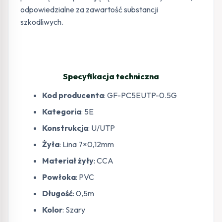
odpowiedzialne za zawartość substancji
szkodliwych.
Specyfikacja techniczna
Kod producenta
: GF-PC5EUTP-0.5G
Kategoria
: 5E
Konstrukcja
: U/UTP
Żyła
: Lina 7×0,12mm
Materiał żyły
: CCA
Powłoka
: PVC
Długość
: 0,5m
Kolor
: Szary