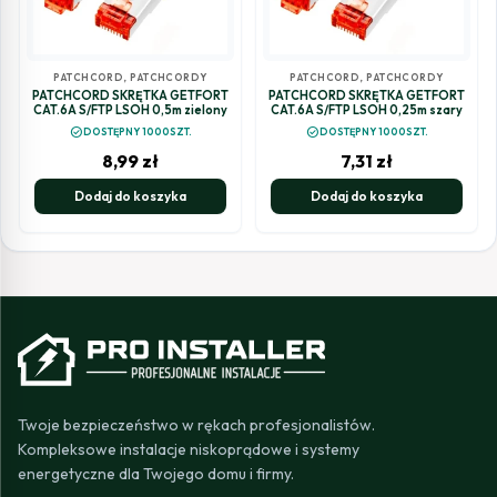
PATCHCORD
,
PATCHCORDY
PATCHCORD
,
PATCHCORDY
PATCHCORD SKRĘTKA GETFORT
PATCHCORD SKRĘTKA GETFORT
CAT.6A S/FTP LSOH 0,5m zielony
CAT.6A S/FTP LSOH 0,25m szary
check_circle
check_circle
DOSTĘPNY 1000SZT.
DOSTĘPNY 1000SZT.
8,99
zł
7,31
zł
Dodaj do koszyka
Dodaj do koszyka
Twoje bezpieczeństwo w rękach profesjonalistów.
Kompleksowe instalacje niskoprądowe i systemy
energetyczne dla Twojego domu i firmy.