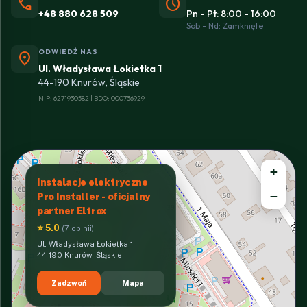
phone
schedule
+48 880 628 509
Pn - Pt: 8:00 - 16:00
Sob - Nd: Zamknięte
ODWIEDŹ NAS
location_on
Ul. Władysława Łokietka 1
44-190 Knurów, Śląskie
NIP: 6271930582 | BDO: 000736929
+
Instalacje elektryczne
−
Pro Installer - oficjalny
partner Eltrox
⭐ 5.0
(7 opinii)
Ul. Władysława Łokietka 1
44-190 Knurów, Śląskie
Zadzwoń
Mapa