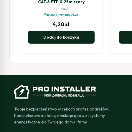
CAT.6 FTP 0,25m szary
SKU: 15943
check_circle
DOSTĘPNY 1000SZT.
4,20
zł
Dodaj do koszyka
Twoje bezpieczeństwo w rękach profesjonalistów.
Kompleksowe instalacje niskoprądowe i systemy
energetyczne dla Twojego domu i firmy.