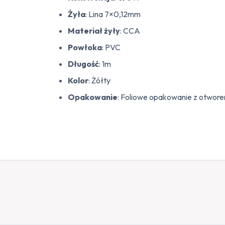
Żyła
: Lina 7×0,12mm
Materiał żyły
: CCA
Powłoka
: PVC
Długość
: 1m
Kolor
: Żółty
Opakowanie
: Foliowe opakowanie z otwor