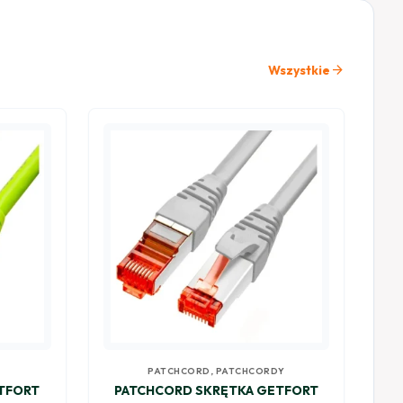
arrow_forward
Wszystkie
PATCHCORD
,
PATCHCORDY
TFORT
PATCHCORD SKRĘTKA GETFORT