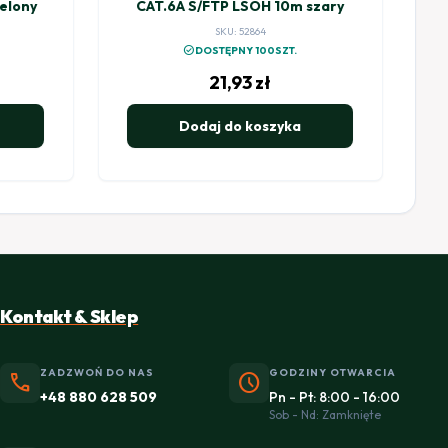
elony
CAT.6A S/FTP LSOH 10m szary
SKU: 52864
check_circle
DOSTĘPNY 100SZT.
21,93
zł
Dodaj do koszyka
Kontakt & Sklep
ZADZWOŃ DO NAS
GODZINY OTWARCIA
phone
schedule
+48 880 628 509
Pn - Pt: 8:00 - 16:00
Sob - Nd: Zamknięte