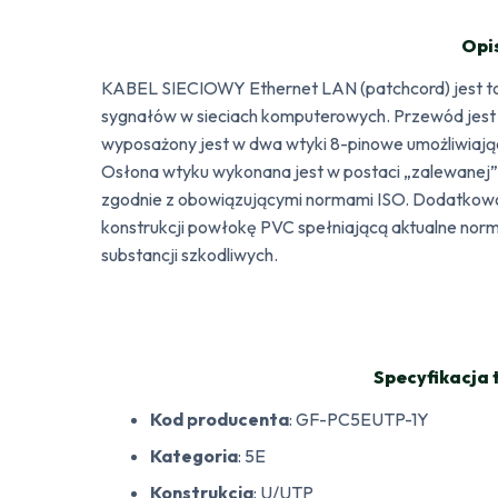
Opi
KABEL SIECIOWY Ethernet LAN (patchcord) jest to 
sygnałów w sieciach komputerowych. Przewód jest 
wyposażony jest w dwa wtyki 8-pinowe umożliwiają
Osłona wtyku wykonana jest w postaci „zalewanej”
zgodnie z obowiązującymi normami ISO. Dodatkow
konstrukcji powłokę PVC spełniającą aktualne no
substancji szkodliwych.
Specyfikacja 
Kod producenta
: GF-PC5EUTP-1Y
Kategoria
: 5E
Konstrukcja
: U/UTP