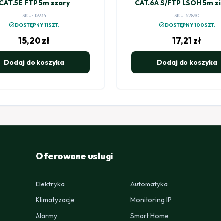
CAT.5E FTP 5m szary
CAT.6A S/FTP LSOH 5m zi
SKU: 15934
SKU: 52890
check_circle
check_circle
DOSTĘPNY 11SZT.
DOSTĘPNY 100SZT.
15,20
zł
17,21
zł
Dodaj do koszyka
Dodaj do koszyka
Oferowane usługi
Elektryka
Automatyka
Klimatyzacje
Monitoring IP
Alarmy
Smart Home