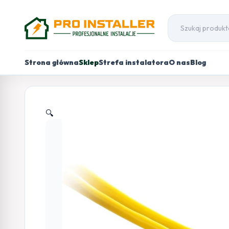
Strona główna
Sklep
Strefa instalatora
O nas
Blog
🔍