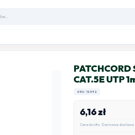
PATCHCORD 
CAT.5E UTP 1m
SKU: 12092
6,16
zł
Cena brutto · Darmowa dostawa 