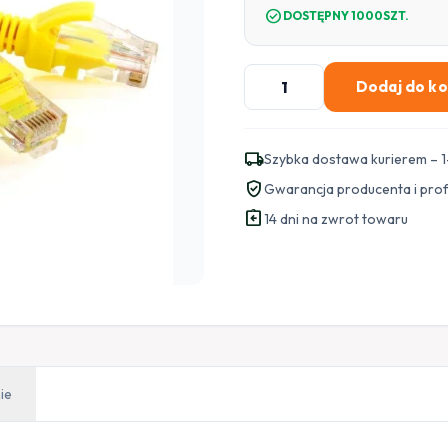
check_circle
DOSTĘPNY 1000SZT.
ilość
Dodaj do k
PATCHCORD
SKRĘTKA
GETFORT
local_shipping
Szybka dostawa kurierem – 1
CAT.5E
verified_user
Gwarancja producenta i pro
UTP
assignment_return
1m
14 dni na zwrot towaru
żółty
ie