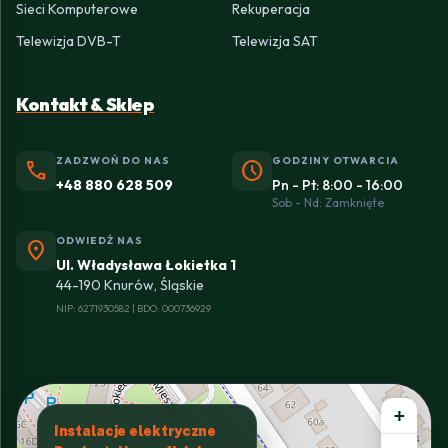
Sieci Komputerowe
Rekuperacja
Telewizja DVB-T
Telewizja SAT
Kontakt & Sklep
ZADZWOŃ DO NAS
GODZINY OTWARCIA
phone
schedule
+48 880 628 509
Pn - Pt: 8:00 - 16:00
Sob - Nd: Zamknięte
ODWIEDŹ NAS
location_on
Ul. Władysława Łokietka 1
44-190 Knurów, Śląskie
NIP: 6271930582 | BDO: 000736929
+
Instalacje elektryczne