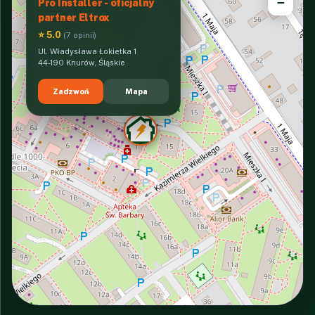
−
Pro Installer - oficjalny
partner Eltrox
⭐ 5.0
(7 opinii)
Ul. Władysława Łokietka 1
44-190 Knurów, Śląskie
Zadzwoń
Mapa
INTERACTIVE VIEW