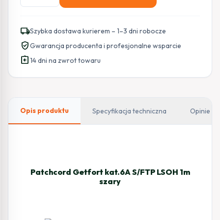
PATCHCORD
SKRĘTKA
GETFORT
local_shipping
Szybka dostawa kurierem – 1–3 dni robocze
CAT.6A
verified_user
Gwarancja producenta i profesjonalne wsparcie
S/FTP
assignment_return
LSOH
14 dni na zwrot towaru
1m
szary
Opis produktu
Specyfikacja techniczna
Opinie
Patchcord Getfort kat.6A S/FTP LSOH 1m
szary