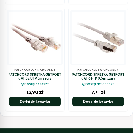
PATCHCORD
,
PATCHCORDY
PATCHCORD
,
PATCHCORDY
PATCHCORD SKRĘTKA GETFORT
PATCHCORD SKRĘTKA GETFORT
CAT.5E UTP 5m szary
CAT.6 FTP 0,5m szary
check_circle
check_circle
DOSTĘPNY 10SZT.
DOSTĘPNY 1000SZT.
13,90
zł
7,71
zł
Dodaj do koszyka
Dodaj do koszyka