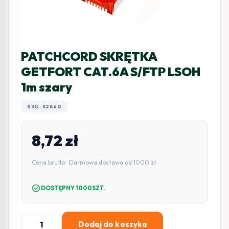
PATCHCORD SKRĘTKA
GETFORT CAT.6A S/FTP LSOH
1m szary
SKU: 52860
8,72
zł
Cena brutto · Darmowa dostawa od 1000 zł
check_circle
DOSTĘPNY 1000SZT.
ilość
Dodaj do koszyka