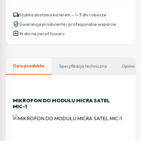
MIKROFON
DO
local_shipping
Szybka dostawa kurierem – 1–3 dni robocze
MODUŁU
verified_user
Gwarancja producenta i profesjonalne wsparcie
MICRA
assignment_return
MIC-
14 dni na zwrot towaru
1
Opis produktu
Specyfikacja techniczna
Opinie
MIKROFON DO MODUŁU MICRA SATEL
MIC-1