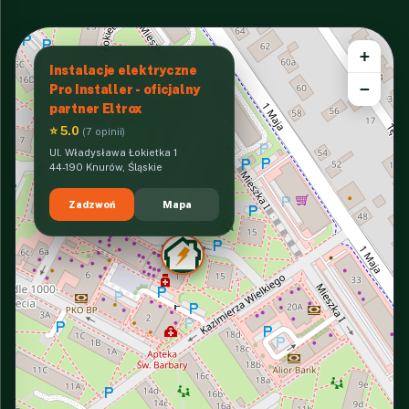
+
Instalacje elektryczne
−
Pro Installer - oficjalny
partner Eltrox
⭐ 5.0
(7 opinii)
Ul. Władysława Łokietka 1
44-190 Knurów, Śląskie
Zadzwoń
Mapa