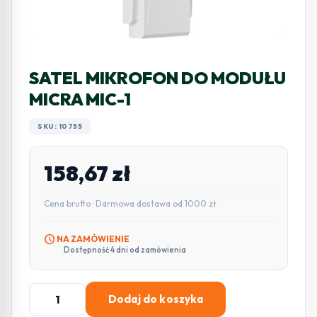
SATEL MIKROFON DO MODUŁU
MICRA MIC-1
SKU: 10755
158,67
zł
Cena brutto · Darmowa dostawa od 1000 zł
schedule
NA ZAMÓWIENIE
Dostępność 4 dni od zamówienia
ilość
Dodaj do koszyka
SATEL