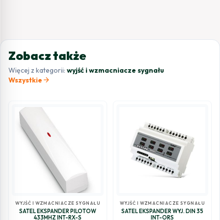
Zobacz także
Więcej z kategorii:
wyjść i wzmacniacze sygnału
arrow_forward
Wszystkie
WYJŚĆ I WZMACNIACZE SYGNAŁU
WYJŚĆ I WZMACNIACZE SYGNAŁU
SATEL EKSPANDER PILOTÓW
SATEL EKSPANDER WYJ. DIN 35
433MHZ INT-RX-S
INT-ORS