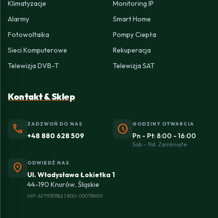
Klimatyzacje
Monitoring IP
Alarmy
Smart Home
Fotowoltaika
Pompy Ciepła
Sieci Komputerowe
Rekuperacja
Telewizja DVB-T
Telewizja SAT
Kontakt & Sklep
ZADZWOŃ DO NAS
GODZINY OTWARCIA
phone
schedule
+48 880 628 509
Pn - Pt: 8:00 - 16:00
Sob - Nd: Zamknięte
ODWIEDŹ NAS
location_on
Ul. Władysława Łokietka 1
44-190 Knurów, Śląskie
NIP: 6271930582 | BDO: 000736929