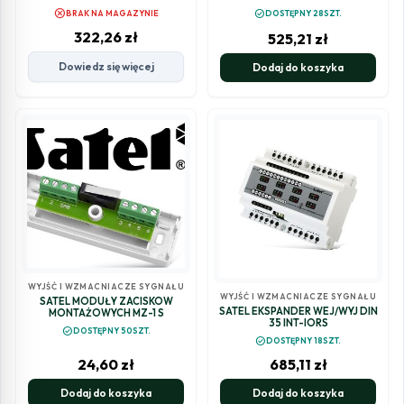
cancel
check_circle
BRAK NA MAGAZYNIE
DOSTĘPNY 28SZT.
322,26
zł
525,21
zł
Dowiedz się więcej
Dodaj do koszyka
WYJŚĆ I WZMACNIACZE SYGNAŁU
WYJŚĆ I WZMACNIACZE SYGNAŁU
SATEL MODUŁY ZACISKÓW
SATEL EKSPANDER WEJ/WYJ DIN
MONTAŻOWYCH MZ-1 S
35 INT-IORS
check_circle
DOSTĘPNY 50SZT.
check_circle
DOSTĘPNY 18SZT.
24,60
zł
685,11
zł
Dodaj do koszyka
Dodaj do koszyka