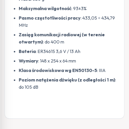
Maksymalna wilgotność
: 93±3%
Pasmo częstotliwości pracy
: 433,05 ÷ 434,79
MHz
Zasięg komunikacji radiowej (w terenie
otwartym)
: do 400 m
Bateria
: ER34615 3,6 V / 13 Ah
Wymiary
: 148 x 254 x 64 mm
Klasa środowiskowa wg EN50130-5
: IIIA
Poziom natężenia dźwięku (z odległości 1 m)
:
do 105 dB