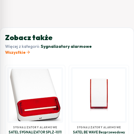
Zobacz także
Więcej z kategorii:
Sygnalizatory alarmowe
arrow_forward
Wszystkie
SYGNALIZATORY ALARMOWE
SYGNALIZATORY ALARMOWE
SATEL SYGNALIZATOR SPLZ-1011
SATEL BE WAVE Bezprzewodowy