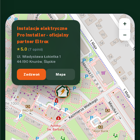
+
Instalacje elektryczne
−
Pro Installer - oficjalny
partner Eltrox
⭐ 5.0
(7 opinii)
Ul. Władysława Łokietka 1
44-190 Knurów, Śląskie
Zadzwoń
Mapa