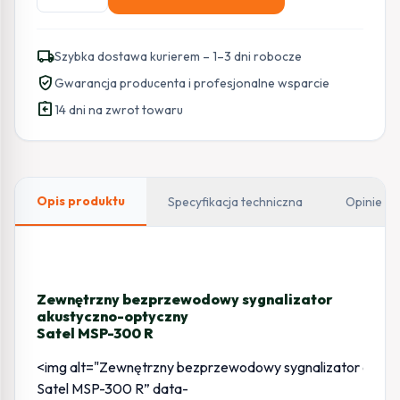
SATEL
BEZPRZEWODOWY
ZEW.
local_shipping
Szybka dostawa kurierem – 1–3 dni robocze
SYGNALIZATOR
verified_user
Gwarancja producenta i profesjonalne wsparcie
MSP-
assignment_return
300
14 dni na zwrot towaru
R
(CZERWONY)
Opis produktu
Specyfikacja techniczna
Opinie
Zewnętrzny bezprzewodowy sygnalizator
akustyczno-optyczny
Satel MSP-300 R
<img alt="Zewnętrzny bezprzewodowy sygnalizator akus
Satel MSP-300 R” data-