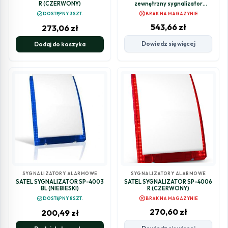
R (CZERWONY)
zewnętrzny sygnalizator
akustyczno-optyczny Outdoor
cancel
check_circle
DOSTĘPNY 3SZT.
BRAK NA MAGAZYNIE
Siren R ASP-200 R AB
543,66
zł
273,06
zł
Dowiedz się więcej
Dodaj do koszyka
SYGNALIZATORY ALARMOWE
SYGNALIZATORY ALARMOWE
SATEL SYGNALIZATOR SP-4003
SATEL SYGNALIZATOR SP-4006
BL (NIEBIESKI)
R (CZERWONY)
cancel
check_circle
DOSTĘPNY 8SZT.
BRAK NA MAGAZYNIE
270,60
zł
200,49
zł