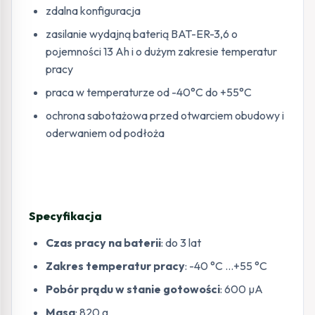
zdalna konfiguracja
zasilanie wydajną baterią BAT-ER-3,6 o
pojemności 13 Ah i o dużym zakresie temperatur
pracy
praca w temperaturze od -40°C do +55°C
ochrona sabotażowa przed otwarciem obudowy i
oderwaniem od podłoża
Specyfikacja
Czas pracy na baterii
: do 3 lat
Zakres temperatur pracy
: -40 °C …+55 °C
Pobór prądu w stanie gotowości
: 600 µA
Masa
: 820 g