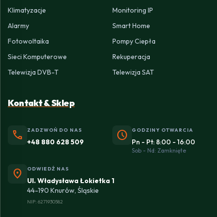
Klimatyzacje
Monitoring IP
Alarmy
Smart Home
Fotowoltaika
Pompy Ciepła
Sieci Komputerowe
Rekuperacja
Telewizja DVB-T
Telewizja SAT
Kontakt & Sklep
ZADZWOŃ DO NAS
GODZINY OTWARCIA
phone
schedule
+48 880 628 509
Pn - Pt: 8:00 - 16:00
Sob - Nd: Zamknięte
ODWIEDŹ NAS
location_on
Ul. Władysława Łokietka 1
44-190 Knurów, Śląskie
NIP: 6271930582