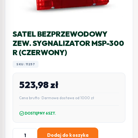
SATEL BEZPRZEWODOWY
ZEW. SYGNALIZATOR MSP-300
R (CZERWONY)
SKU: 11257
523,98
zł
Cena brutto · Darmowa dostawa od 1000 zł
check_circle
DOSTĘPNY 6SZT.
ilość
Dodaj do koszyka