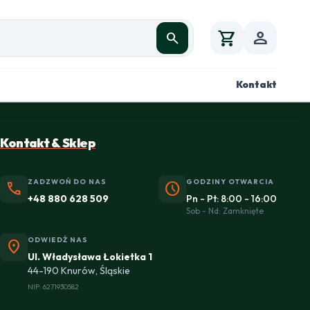
shopping_cart
person
search
Kontakt
Kontakt & Sklep
ZADZWOŃ DO NAS
GODZINY OTWARCIA
phone
schedule
+48 880 628 509
Pn - Pt: 8:00 - 16:00
Sob - Nd: Zamknięte
ODWIEDŹ NAS
location_on
Ul. Władysława Łokietka 1
44-190 Knurów, Śląskie
NIP: 6271930582