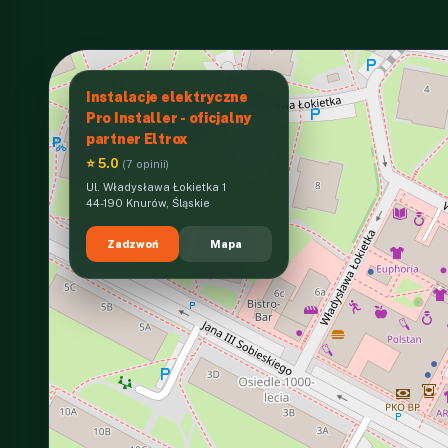
Instalacje elektryczne
Pro Installer - oficjalny
partner Eltrox
⭐ 5.0
(7 opinii)
Ul. Władysława Łokietka 1
44-190 Knurów, Śląskie
Zadzwoń
Mapa