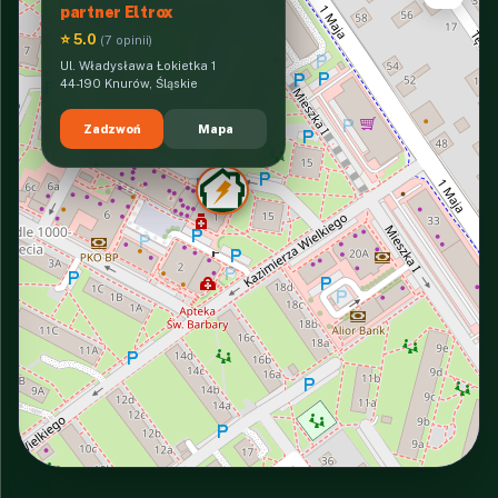
partner Eltrox
⭐ 5.0
(7 opinii)
Ul. Władysława Łokietka 1
44-190 Knurów, Śląskie
Zadzwoń
Mapa
INTERACTIVE VIEW