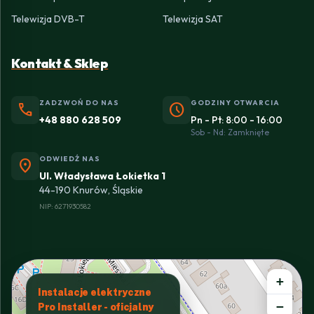
Telewizja DVB-T
Telewizja SAT
Kontakt & Sklep
ZADZWOŃ DO NAS
GODZINY OTWARCIA
phone
schedule
+48 880 628 509
Pn - Pt: 8:00 - 16:00
Sob - Nd: Zamknięte
ODWIEDŹ NAS
location_on
Ul. Władysława Łokietka 1
44-190 Knurów, Śląskie
NIP: 6271930582
+
Instalacje elektryczne
−
Pro Installer - oficjalny