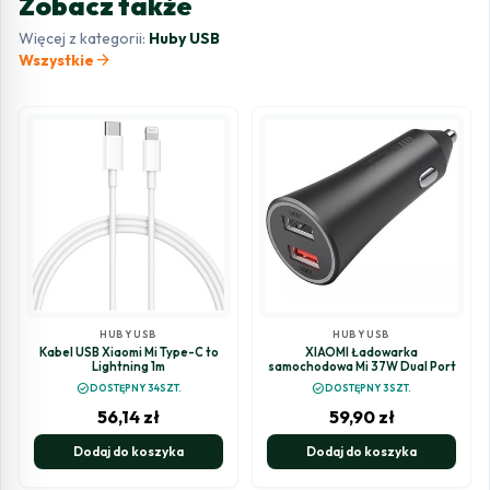
Zobacz także
Więcej z kategorii:
Huby USB
arrow_forward
Wszystkie
HUBY USB
HUBY USB
Kabel USB Xiaomi Mi Type-C to
XIAOMI Ładowarka
Lightning 1m
samochodowa Mi 37W Dual Port
check_circle
check_circle
DOSTĘPNY 34SZT.
DOSTĘPNY 3SZT.
56,14
zł
59,90
zł
Dodaj do koszyka
Dodaj do koszyka