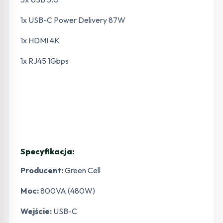
1x USB-C Power Delivery 87W
1x HDMI 4K
1x RJ45 1Gbps
Specyfikacja:
Producent:
Green Cell
Moc:
800VA (480W)
Wejście:
USB-C