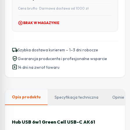
Cena brutto · Darmowa dostawa od 1000 zł
cancel
BRAK W MAGAZYNIE
local_shipping
Szybka dostawa kurierem – 1–3 dni robocze
verified_user
Gwarancja producenta i profesjonalne wsparcie
assignment_return
14 dni na zwrot towaru
Opis produktu
Specyfikacja techniczna
Opinie
Hub USB 6w1 Green Cell USB-C AK61