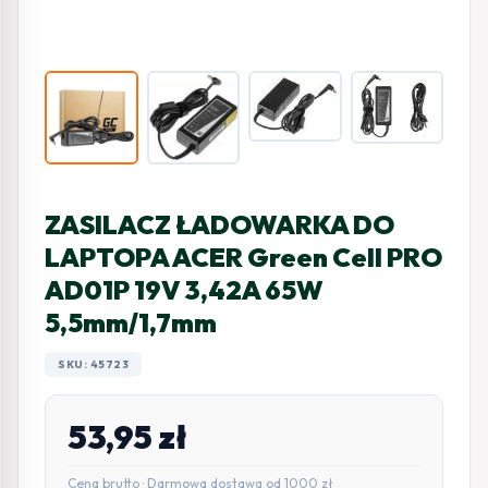
ZASILACZ ŁADOWARKA DO
LAPTOPA ACER Green Cell PRO
AD01P 19V 3,42A 65W
5,5mm/1,7mm
SKU: 45723
53,95
zł
Cena brutto · Darmowa dostawa od 1000 zł