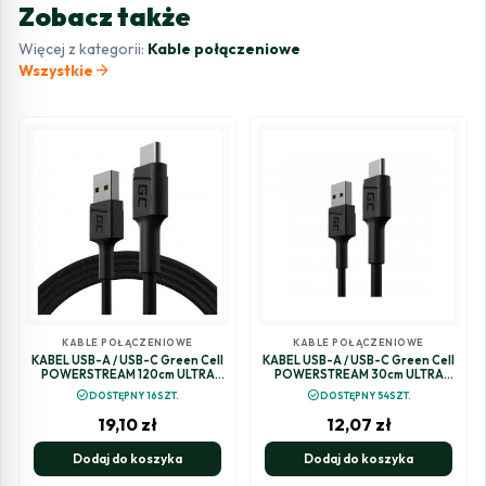
Zobacz także
Więcej z kategorii:
Kable połączeniowe
arrow_forward
Wszystkie
KABLE POŁĄCZENIOWE
KABLE POŁĄCZENIOWE
KABEL USB-A / USB-C Green Cell
KABEL USB-A / USB-C Green Cell
POWERSTREAM 120cm ULTRA
POWERSTREAM 30cm ULTRA
CHARGE QUICK CHARGE 3.0
CHARGE QUICK CHARGE 3.0
check_circle
check_circle
DOSTĘPNY 16SZT.
DOSTĘPNY 54SZT.
KABGC22
KABGC25
19,10
zł
12,07
zł
Dodaj do koszyka
Dodaj do koszyka