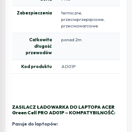
Zabezpieczenia
termiczne,
przeciwprzepięciowe,
przeciwzwarciowe
Całkowita
ponad 2m
długość
przewodów
Kod produktu
AD01P
ZASILACZ ŁADOWARKA DO LAPTOPA ACER
Green Cell PRO AD01P – KOMPATYBILNOŚĆ:
Pasuje do laptopów: