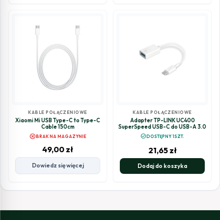
KABLE POŁĄCZENIOWE
KABLE POŁĄCZENIOWE
Xiaomi Mi USB Type-C to Type-C
Adapter TP-LINK UC400
Cable 150cm
SuperSpeed USB-C do USB-A 3.0
cancel
check_circle
BRAK NA MAGAZYNIE
DOSTĘPNY 1SZT.
49,00
zł
21,65
zł
Dowiedz się więcej
Dodaj do koszyka