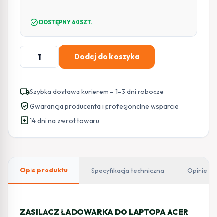
check_circle
DOSTĘPNY 60SZT.
ilość
Dodaj do koszyka
ZASILACZ
ŁADOWARKA
DO
local_shipping
Szybka dostawa kurierem – 1–3 dni robocze
LAPTOPA
verified_user
Gwarancja producenta i profesjonalne wsparcie
ACER
assignment_return
Green
14 dni na zwrot towaru
Cell
PRO
AD01P
19V
Opis produktu
Specyfikacja techniczna
Opinie
3,42A
65W
5,5mm/1,7mm
ZASILACZ ŁADOWARKA DO LAPTOPA ACER