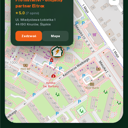
partner Eltrox
⭐ 5.0
(7 opinii)
Ul. Władysława Łokietka 1
44-190 Knurów, Śląskie
Zadzwoń
Mapa
INTERACTIVE VIEW