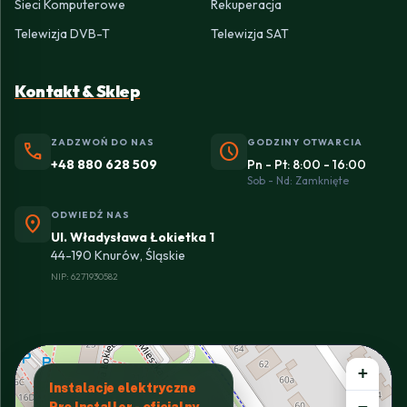
Sieci Komputerowe
Rekuperacja
Telewizja DVB-T
Telewizja SAT
Kontakt & Sklep
ZADZWOŃ DO NAS
GODZINY OTWARCIA
phone
schedule
+48 880 628 509
Pn - Pt: 8:00 - 16:00
Sob - Nd: Zamknięte
ODWIEDŹ NAS
location_on
Ul. Władysława Łokietka 1
44-190 Knurów, Śląskie
NIP: 6271930582
+
Instalacje elektryczne
−
Pro Installer - oficjalny