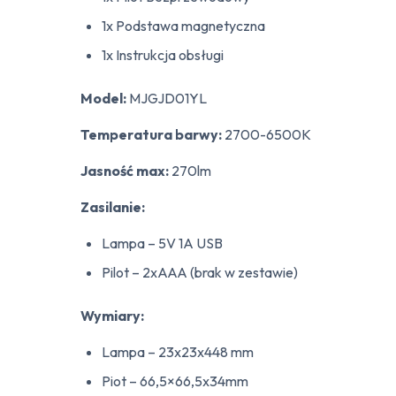
1x Podstawa magnetyczna
1x Instrukcja obsługi
Model:
MJGJD01YL
Temperatura barwy:
2700-6500K
Jasność max:
270lm
Zasilanie:
Lampa – 5V 1A USB
Pilot – 2xAAA (brak w zestawie)
Wymiary:
Lampa – 23x23x448 mm
Piot – 66,5×66,5x34mm