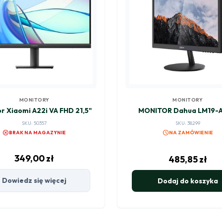
MONITORY
MONITORY
r Xiaomi A22i VA FHD 21,5"
MONITOR Dahua LM19-
SKU: 50357
SKU: 38299
cancel
schedule
BRAK NA MAGAZYNIE
NA ZAMÓWIENIE
349,00
zł
485,85
zł
Dowiedz się więcej
Dodaj do koszyka