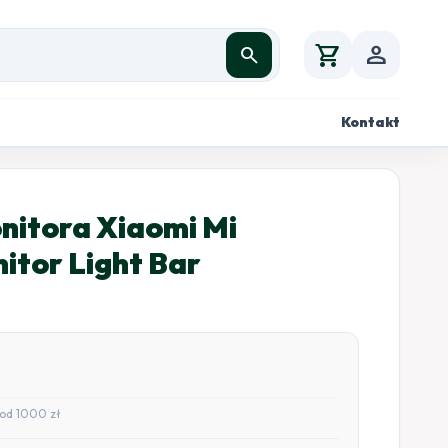
shopping_cart
person
search
Kontakt
nitora Xiaomi Mi
tor Light Bar
od 1000 zł