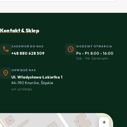
Kontakt & Sklep
ZADZWOŃ DO NAS
GODZINY OTWARCIA
phone
schedule
+48 880 628 509
Pn - Pt: 8:00 - 16:00
Sob - Nd: Zamknięte
ODWIEDŹ NAS
location_on
Ul. Władysława Łokietka 1
44-190 Knurów, Śląskie
NIP: 6271930582
+