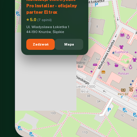
Pro Installer - oficjalny
partner Eltrox
⭐ 5.0
(7 opinii)
Ul. Władysława Łokietka 1
44-190 Knurów, Śląskie
Zadzwoń
Mapa