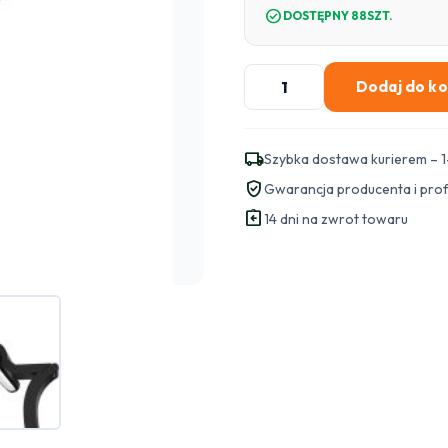
check_circle
DOSTĘPNY 88SZT.
ilość
Dodaj do k
Lampka
do
monitora
local_shipping
Szybka dostawa kurierem – 1
Xiaomi
verified_user
Gwarancja producenta i pro
Mi
assignment_return
Computer
14 dni na zwrot towaru
Monitor
Light
Bar