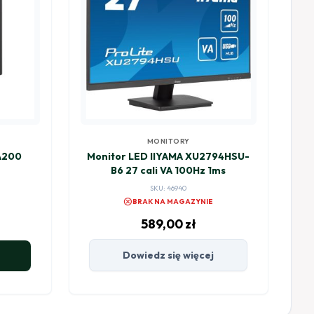
MONITORY
A200
Monitor LED IIYAMA XU2794HSU-
B6 27 cali VA 100Hz 1ms
SKU: 46940
cancel
BRAK NA MAGAZYNIE
589,00
zł
Dowiedz się więcej