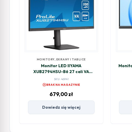
MONITORY, EKRANY I TABLICE
Monitor LED IIYAMA
Monito
XUB2794HSU-B6 27 cali VA
100Hz 1ms HAS Pivot
SKU: 46941
cancel
BRAK NA MAGAZYNIE
679,00
zł
Dowiedz się więcej