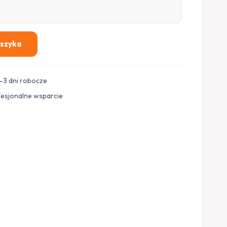
oszyka
–3 dni robocze
fesjonalne wsparcie