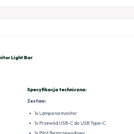
tor Light Bar
Specyfikacja techniczna:
Zestaw:
1x Lampa na monitor
1x Przewód USB-C do USB Type-C
1x Pilot Bezprzewodowy