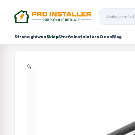
Strona główna
Sklep
Strefa instalatora
O nas
Blog
🔍