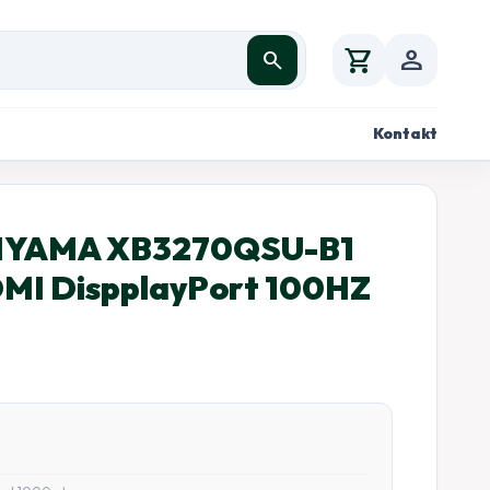
shopping_cart
person
search
Kontakt
 IIYAMA XB3270QSU-B1
DMI DispplayPort 100HZ