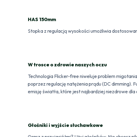
HAS 150mm
Stopka z regulacją wysokości umożliwia dostosowan
W trosce o zdrowie naszych oczu
Technologia Flicker-free niweluje problem migotania
poprzez regulację natężenia prądu (DC dimming). Fu
emisję światła, które jest najbardziej niezdrowe dla
Głośniki i wyjście słuchawkowe
Grasz z przyjaciółmi? Użyj głośników. Nie chcesz 