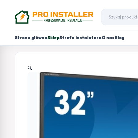
Strona główna
Sklep
Strefa instalatora
O nas
Blog
🔍