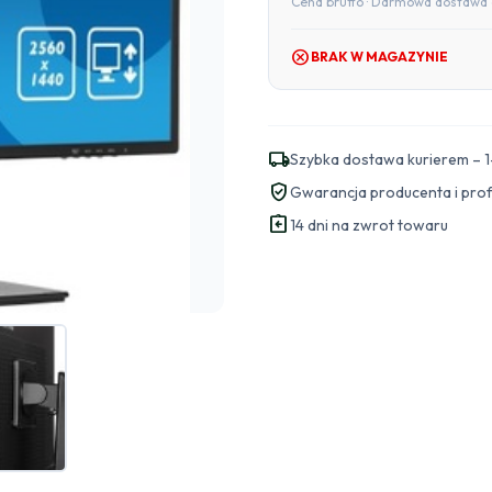
Cena brutto · Darmowa dostawa 
cancel
BRAK W MAGAZYNIE
local_shipping
Szybka dostawa kurierem – 1
verified_user
Gwarancja producenta i pro
assignment_return
14 dni na zwrot towaru