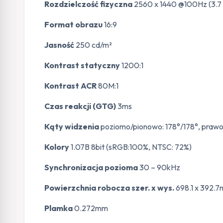
Rozdzielczość fizyczna
2560 x 1440 @100Hz (3.
Format obrazu
16:9
Jasność
250 cd/m²
Kontrast statyczny
1200:1
Kontrast ACR
80M:1
Czas reakcji (GTG)
3ms
Kąty widzenia
poziomo/pionowo: 178°/178°, prawo/
Kolory
1.07B 8bit (sRGB:100%, NTSC: 72%)
Synchronizacja pozioma
30 – 90kHz
Powierzchnia robocza szer. x wys.
698.1 x 392.7m
Plamka
0.272mm