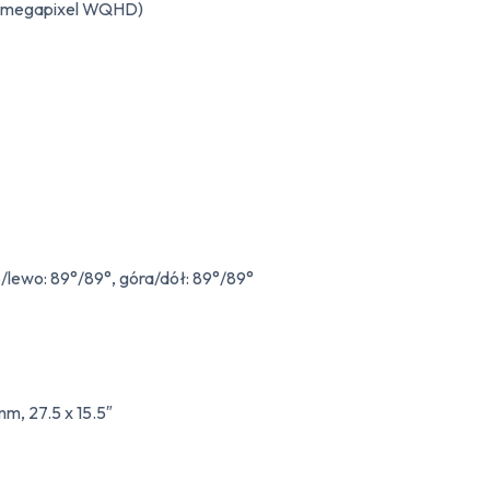
7 megapixel WQHD)
lewo: 89°/89°, góra/dół: 89°/89°
m, 27.5 x 15.5″