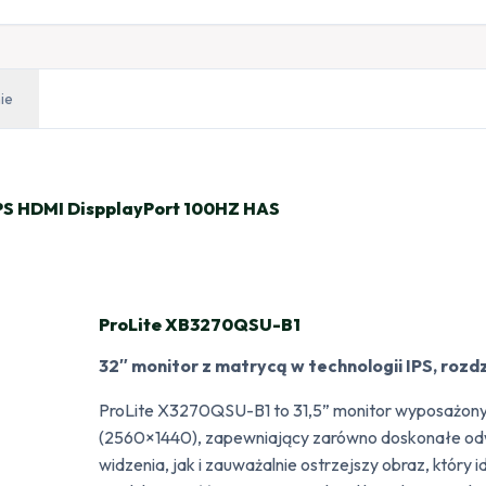
ie
PS HDMI DispplayPort 100HZ HAS
ProLite XB3270QSU-B1
32″ monitor z matrycą w technologii IPS, roz
ProLite X3270QSU-B1 to 31,5” monitor wyposażony
(2560×1440), zapewniający zarówno doskonałe odw
widzenia, jak i zauważalnie ostrzejszy obraz, który