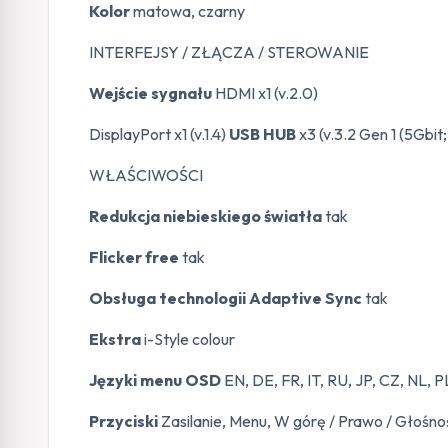
Kolor
matowa, czarny
INTERFEJSY / ZŁĄCZA / STEROWANIE
Wejście sygnału
HDMI x1 (v.2.0)
DisplayPort x1 (v.1.4)
USB HUB
x3 (v.3.2 Gen 1 (5Gbit
WŁAŚCIWOŚCI
Redukcja niebieskiego światła
tak
Flicker free
tak
Obsługa technologii Adaptive Sync
tak
Ekstra
i-Style colour
Języki menu OSD
EN, DE, FR, IT, RU, JP, CZ, NL, P
Przyciski
Zasilanie, Menu, W górę / Prawo / Głośnoś