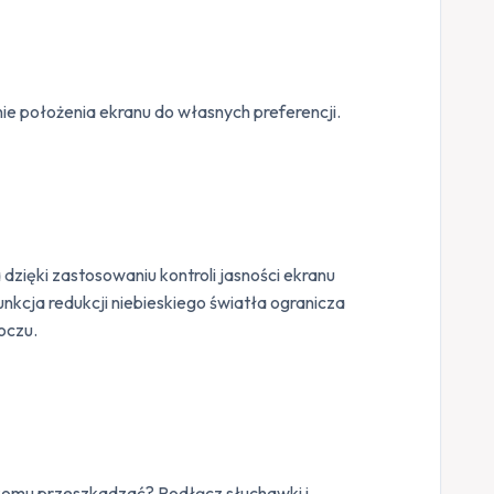
ie położenia ekranu do własnych preferencji.
 dzięki zastosowaniu kontroli jasności ekranu
nkcja redukcji niebieskiego światła ogranicza
 oczu.
nikomu przeszkadzać? Podłącz słuchawki i