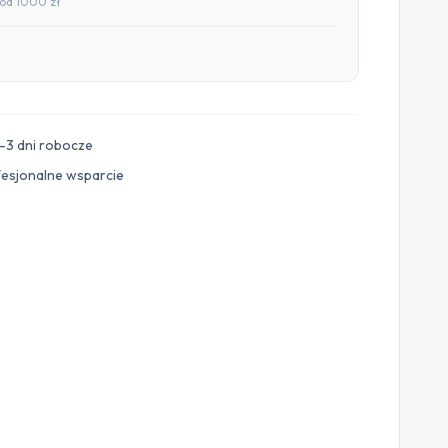
od 1000 zł
–3 dni robocze
fesjonalne wsparcie