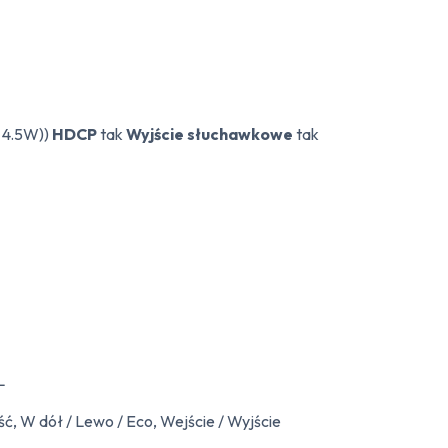
; 4.5W))
HDCP
tak
Wyjście słuchawkowe
tak
L
ć, W dół / Lewo / Eco, Wejście / Wyjście