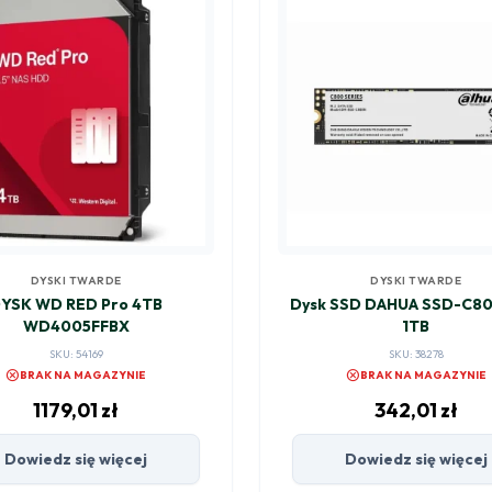
DYSKI TWARDE
DYSKI TWARDE
YSK WD RED Pro 4TB
Dysk SSD DAHUA SSD-C8
WD4005FFBX
1TB
SKU: 54169
SKU: 38278
cancel
cancel
BRAK NA MAGAZYNIE
BRAK NA MAGAZYNIE
1179,01
zł
342,01
zł
Dowiedz się więcej
Dowiedz się więcej