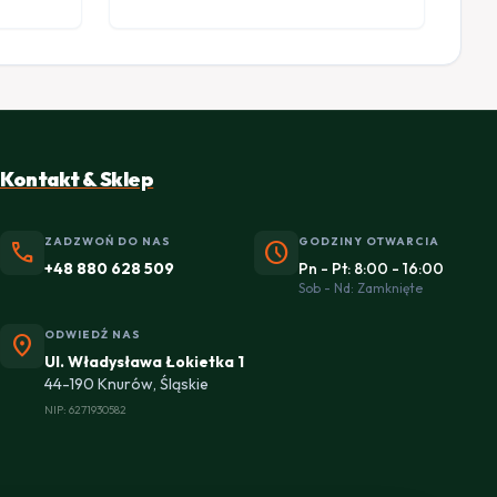
Kontakt & Sklep
ZADZWOŃ DO NAS
GODZINY OTWARCIA
phone
schedule
+48 880 628 509
Pn - Pt: 8:00 - 16:00
Sob - Nd: Zamknięte
ODWIEDŹ NAS
location_on
Ul. Władysława Łokietka 1
44-190 Knurów, Śląskie
NIP: 6271930582