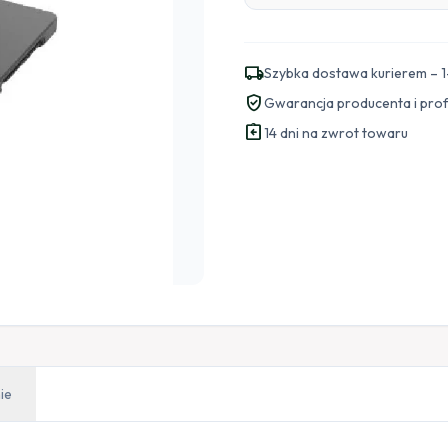
local_shipping
Szybka dostawa kurierem – 1
verified_user
Gwarancja producenta i pro
assignment_return
14 dni na zwrot towaru
ie