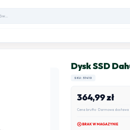
Dysk SSD Da
SKU: 51410
364,99
zł
Cena brutto · Darmowa dostawa 
cancel
BRAK W MAGAZYNIE