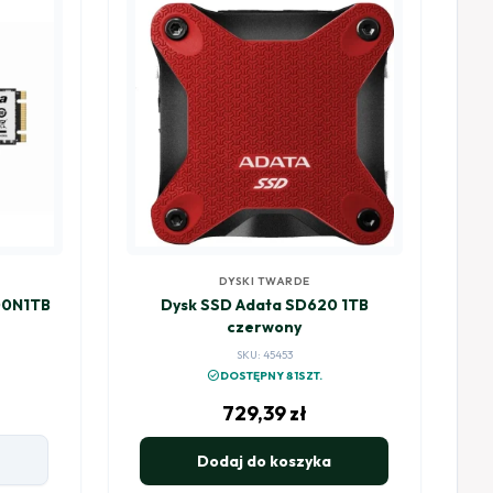
DYSKI TWARDE
00N1TB
Dysk SSD Adata SD620 1TB
czerwony
SKU: 45453
check_circle
DOSTĘPNY 81SZT.
729,39
zł
Dodaj do koszyka