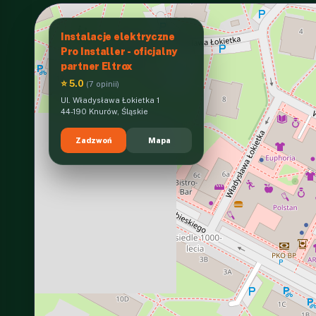
Instalacje elektryczne
Pro Installer - oficjalny
partner Eltrox
⭐ 5.0
(7 opinii)
Ul. Władysława Łokietka 1
44-190 Knurów, Śląskie
Zadzwoń
Mapa