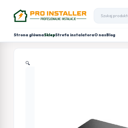
Strona główna
Sklep
Strefa instalatora
O nas
Blog
🔍