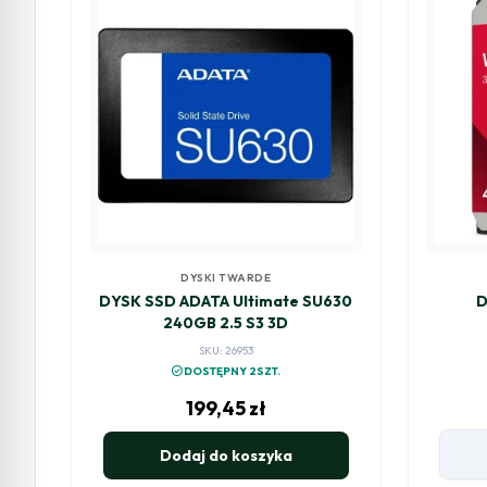
DYSKI TWARDE
DYSK SSD ADATA Ultimate SU630
D
240GB 2.5 S3 3D
SKU: 26953
check_circle
DOSTĘPNY 2SZT.
199,45
zł
Dodaj do koszyka