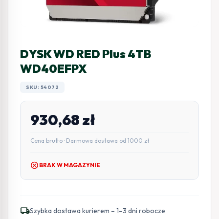
DYSK WD RED Plus 4TB
WD40EFPX
SKU: 54072
930,68
zł
Cena brutto · Darmowa dostawa od 1000 zł
cancel
BRAK W MAGAZYNIE
local_shipping
Szybka dostawa kurierem – 1–3 dni robocze