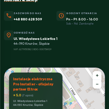
ZADZWOŃ DO NAS
GODZINY OTWARCIA
phone
schedule
+48 880 628 509
Pn - Pt: 8:00 - 16:00
Sob - Nd: Zamknięte
ODWIEDŹ NAS
location_on
Ul. Władysława Łokietka 1
44-190 Knurów, Śląskie
NIP: 6271930582 | BDO: 000736929
+
Instalacje elektryczne
−
Pro Installer - oficjalny
partner Eltrox
⭐ 5.0
(7 opinii)
Ul. Władysława Łokietka 1
44-190 Knurów, Śląskie