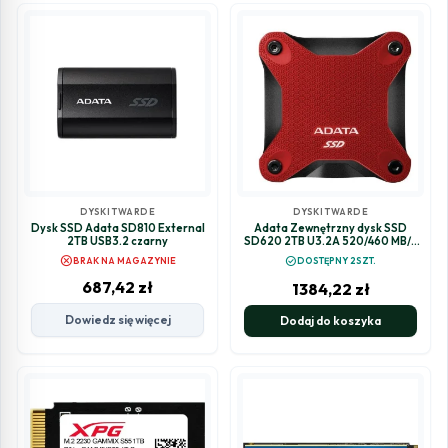
DYSKI TWARDE
DYSKI TWARDE
Dysk SSD Adata SD810 External
Adata Zewnętrzny dysk SSD
2TB USB3.2 czarny
SD620 2TB U3.2A 520/460 MB/s
Red
cancel
check_circle
BRAK NA MAGAZYNIE
DOSTĘPNY 2SZT.
687,42
zł
1384,22
zł
Dowiedz się więcej
Dodaj do koszyka