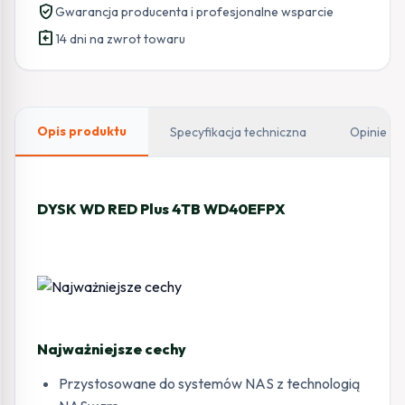
verified_user
Gwarancja producenta i profesjonalne wsparcie
assignment_return
14 dni na zwrot towaru
Opis produktu
Specyfikacja techniczna
Opinie
DYSK WD RED Plus 4TB WD40EFPX
Najważniejsze cechy
Przystosowane do systemów NAS z technologią