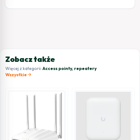
Zobacz także
Więcej z kategorii:
Access pointy, repeatery
arrow_forward
Wszystkie