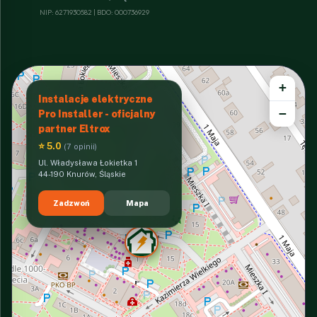
NIP: 6271930582 | BDO: 000736929
+
Instalacje elektryczne
−
Pro Installer - oficjalny
partner Eltrox
⭐ 5.0
(7 opinii)
Ul. Władysława Łokietka 1
44-190 Knurów, Śląskie
Zadzwoń
Mapa