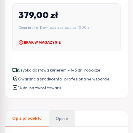
379,00
zł
Cena brutto · Darmowa dostawa od 1000 zł
cancel
BRAK W MAGAZYNIE
local_shipping
Szybka dostawa kurierem – 1–3 dni robocze
verified_user
Gwarancja producenta i profesjonalne wsparcie
assignment_return
14 dni na zwrot towaru
Opis produktu
Opinie