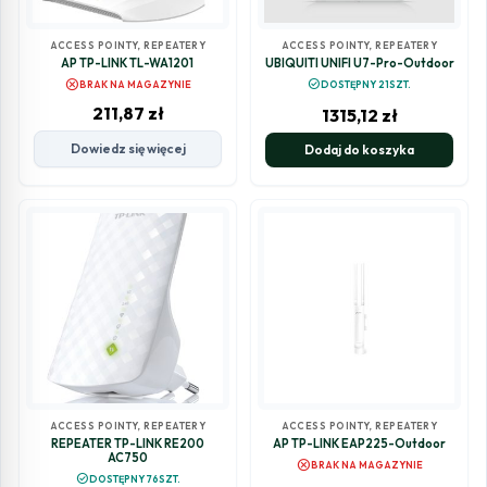
ACCESS POINTY, REPEATERY
ACCESS POINTY, REPEATERY
AP TP-LINK TL-WA1201
UBIQUITI UNIFI U7-Pro-Outdoor
cancel
check_circle
BRAK NA MAGAZYNIE
DOSTĘPNY 21SZT.
211,87
zł
1315,12
zł
Dowiedz się więcej
Dodaj do koszyka
ACCESS POINTY, REPEATERY
ACCESS POINTY, REPEATERY
REPEATER TP-LINK RE200
AP TP-LINK EAP225-Outdoor
AC750
cancel
BRAK NA MAGAZYNIE
check_circle
DOSTĘPNY 76SZT.