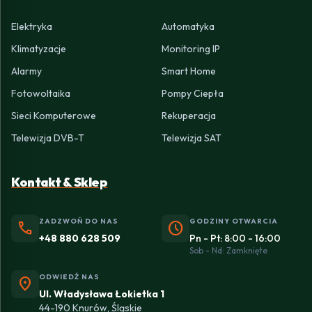
Elektryka
Automatyka
Klimatyzacje
Monitoring IP
Alarmy
Smart Home
Fotowoltaika
Pompy Ciepła
Sieci Komputerowe
Rekuperacja
Telewizja DVB-T
Telewizja SAT
Kontakt & Sklep
ZADZWOŃ DO NAS
GODZINY OTWARCIA
phone
schedule
+48 880 628 509
Pn - Pt: 8:00 - 16:00
Sob - Nd: Zamknięte
ODWIEDŹ NAS
location_on
Ul. Władysława Łokietka 1
44-190 Knurów, Śląskie