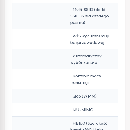
• Multi-SSID (do 16
SSID, 8 dla każdego
pasma)
• Wł./wył. transmisji
bezprzewodowej
• Automatyczny
wybór kanału
• Kontrola mocy
transmisji
• QoS (WMM)
• MU-MIMO
• HE160 (Szerokość
kanału 160 MHz)‡