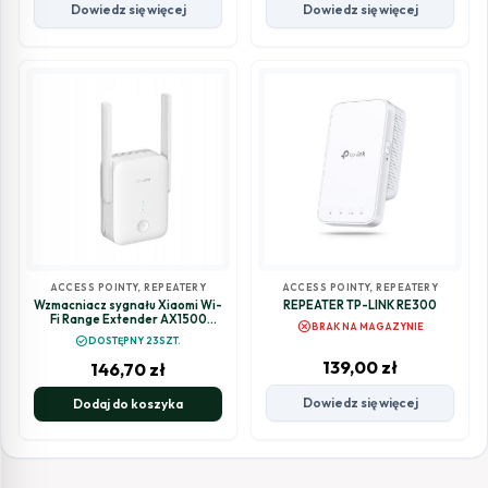
Dowiedz się więcej
Dowiedz się więcej
ACCESS POINTY, REPEATERY
ACCESS POINTY, REPEATERY
Wzmacniacz sygnału Xiaomi Wi-
REPEATER TP-LINK RE300
Fi Range Extender AX1500
cancel
BRAK NA MAGAZYNIE
repeater
check_circle
DOSTĘPNY 23SZT.
139,00
zł
146,70
zł
Dowiedz się więcej
Dodaj do koszyka