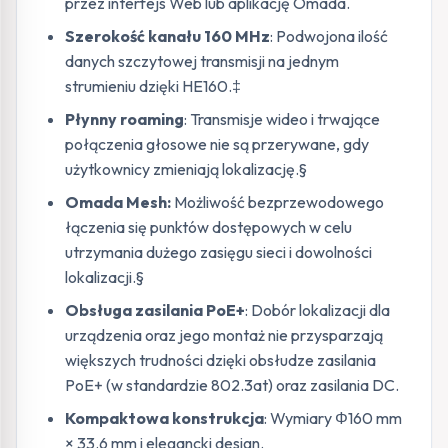
przez interfejs Web lub aplikację Omada.
Szerokość kanału 160 MHz
: Podwojona ilość
danych szczytowej transmisji na jednym
strumieniu dzięki HE160.‡
Płynny roaming
: Transmisje wideo i trwające
połączenia głosowe nie są przerywane, gdy
użytkownicy zmieniają lokalizację.§
Omada Mesh:
Możliwość bezprzewodowego
łączenia się punktów dostępowych w celu
utrzymania dużego zasięgu sieci i dowolności
lokalizacji.§
Obsługa zasilania PoE+
: Dobór lokalizacji dla
urządzenia oraz jego montaż nie przysparzają
większych trudności dzięki obsłudze zasilania
PoE+ (w standardzie 802.3at) oraz zasilania DC.
Kompaktowa konstrukcja
: Wymiary Φ160 mm
× 33.6 mm i elegancki design.