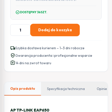
check_circle
DOSTĘPNY 36SZT.
ilość
Dodaj do koszyka
AP
TP-
LINK
local_shipping
Szybka dostawa kurierem – 1–3 dni robocze
EAP650
verified_user
Gwarancja producenta i profesjonalne wsparcie
assignment_return
14 dni na zwrot towaru
Opis produktu
Specyfikacja techniczna
Opinie
AP TP-LINK EAP650