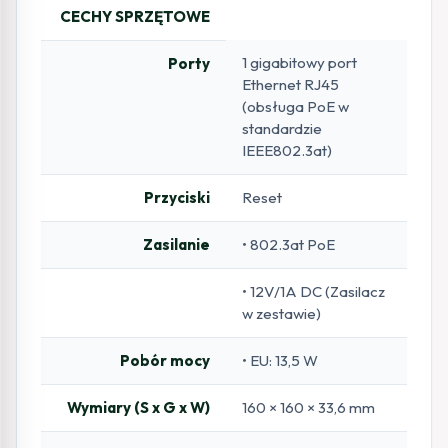
CECHY SPRZĘTOWE
1 gigabitowy port
Porty
Ethernet RJ45
(obsługa PoE w
standardzie
IEEE802.3at)
Przyciski
Reset
Zasilanie
• 802.3at PoE
• 12V/1A DC (Zasilacz
w zestawie)
Pobór mocy
• EU: 13,5 W
Wymiary (S x G x W)
160 × 160 × 33,6 mm