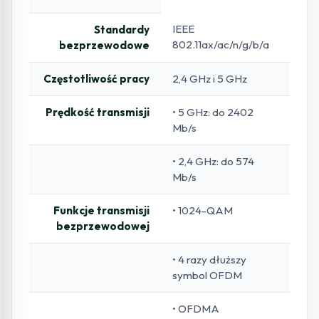
IEEE
Standardy
802.11ax/ac/n/g/b/a
bezprzewodowe
Częstotliwość pracy
2,4 GHz i 5 GHz
Prędkość transmisji
• 5 GHz: do 2402
Mb/s
• 2,4 GHz: do 574
Mb/s
Funkcje transmisji
• 1024-QAM
bezprzewodowej
• 4 razy dłuższy
symbol OFDM
• OFDMA