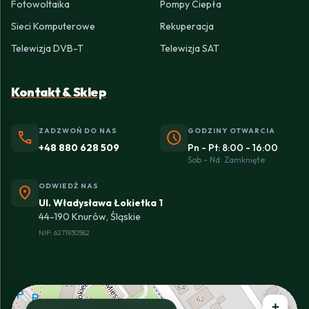
Fotowoltaika
Pompy Ciepła
Sieci Komputerowe
Rekuperacja
Telewizja DVB-T
Telewizja SAT
Kontakt & Sklep
ZADZWOŃ DO NAS
GODZINY OTWARCIA
phone
schedule
+48 880 628 509
Pn - Pt: 8:00 - 16:00
Sob - Nd: Zamknięte
ODWIEDŹ NAS
location_on
Ul. Władysława Łokietka 1
44-190 Knurów, Śląskie
NIP: 6271930582
+