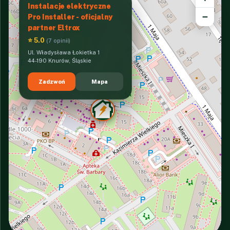
Instalacje elektryczne
−
Pro Installer - oficjalny
partner Eltrox
⭐ 5.0
(7 opinii)
Ul. Władysława Łokietka 1
44-190 Knurów, Śląskie
Zadzwoń
Mapa
INTERACTIVE VIEW