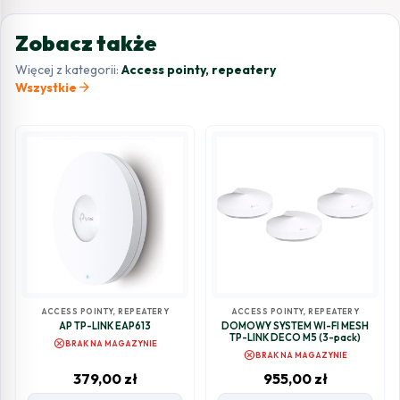
Zobacz także
Więcej z kategorii:
Access pointy, repeatery
arrow_forward
Wszystkie
ACCESS POINTY, REPEATERY
ACCESS POINTY, REPEATERY
AP TP-LINK EAP613
DOMOWY SYSTEM WI-FI MESH
TP-LINK DECO M5 (3-pack)
cancel
BRAK NA MAGAZYNIE
cancel
BRAK NA MAGAZYNIE
379,00
zł
955,00
zł