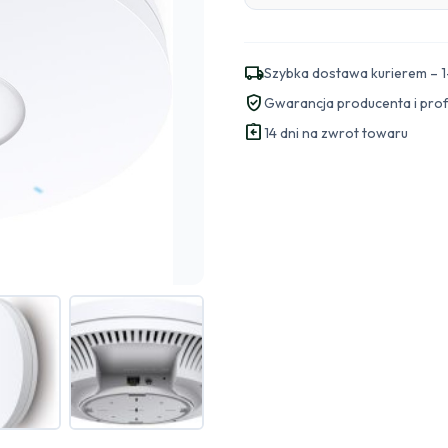
local_shipping
Szybka dostawa kurierem – 1
verified_user
Gwarancja producenta i pro
assignment_return
14 dni na zwrot towaru