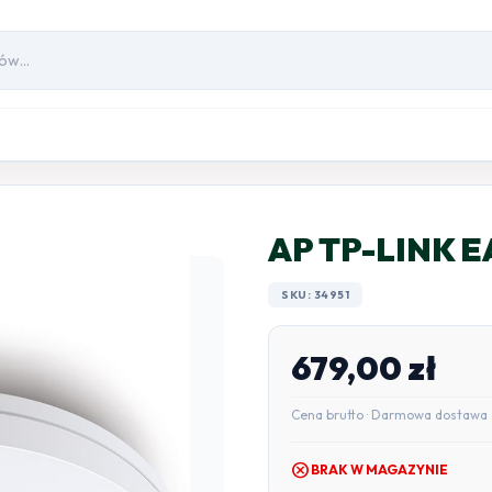
AP TP-LINK 
SKU: 34951
679,00
zł
Cena brutto · Darmowa dostawa 
cancel
BRAK W MAGAZYNIE