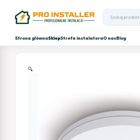
Strona główna
Sklep
Strefa instalatora
O nas
Blog
🔍