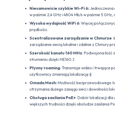
Niesamowicie szybkie Wi-Fi 6:
Jednoczesna o
w paśmie 2,4 GHz i 4804 Mb/s w paśmie 5 GHz, 
Wysoka wydajność WiFi 6
: Więcej połączony
prędkości.
Scentralizowane zarządzanie w Chmurze
:
zarządzanie siecią lokalnie i zdalnie z Chmury p
Szerokość kanału 160 MHz
: Podwojona ilość 
strumieniu dzięki HE160.‡
Płynny roaming
: Transmisje wideo i trwające 
użytkownicy zmieniają lokalizację.§
Omada Mesh:
Możliwość bezprzewodowego łąc
utrzymania dużego zasięgu sieci i dowolności loka
Obsługa zasilania PoE+
: Dobór lokalizacji dl
większych trudności dzięki obsłudze zasilania P