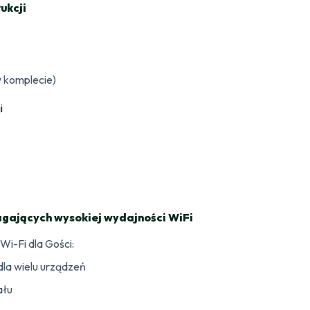
ukcji
 komplecie)
gających wysokiej wydajności WiFi
Wi-Fi dla Gości:
la wielu urządzeń
ału