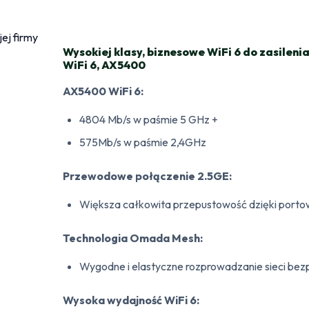
Wysokiej klasy, biznesowe WiFi 6 do zasileni
WiFi 6, AX5400
AX5400 WiFi 6:
4804 Mb/s w paśmie 5 GHz +
575Mb/s w paśmie 2,4GHz
Przewodowe połączenie 2.5GE:
Większa całkowita przepustowość dzięki portow
Technologia Omada Mesh:
Wygodne i elastyczne rozprowadzanie sieci b
Wysoka wydajność WiFi 6: