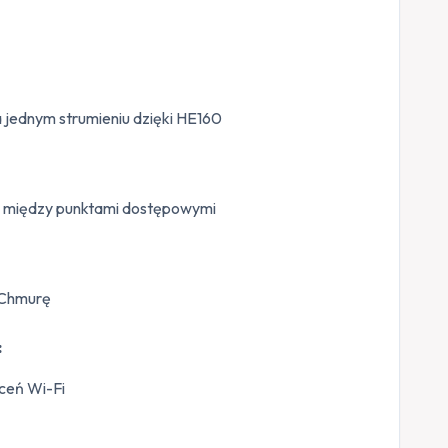
ć
a jednym strumieniu dzięki HE160
ę między punktami dostępowymi
z Chmurę
:
ceń Wi-Fi