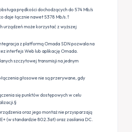
bsługa prędkości dochodzących do 574 Mb/s
co daje łącznie nawet 5378 Mb/s.†
ch urządzeń może korzystać z wyższej
 Integracja z platformą Omada SDN pozwala na
rzez interfejs Web lub aplikację Omada.
danych szczytowej transmisji na jednym
połączenia głosowe nie są przerywane, gdy
zenia się punktów dostępowych w celu
lizacji.§
a urządzenia oraz jego montaż nie przysparzają
oE+ (w standardzie 802.3at) oraz zasilania DC.