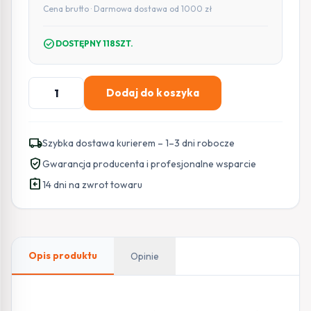
Cena brutto · Darmowa dostawa od 1000 zł
check_circle
DOSTĘPNY 118SZT.
ilość
Dodaj do koszyka
UBIQUITI
UNIFI
U7-
local_shipping
Szybka dostawa kurierem – 1–3 dni robocze
LR
verified_user
Gwarancja producenta i profesjonalne wsparcie
(Unifi
assignment_return
7
14 dni na zwrot towaru
Long
Range)
Opis produktu
Opinie