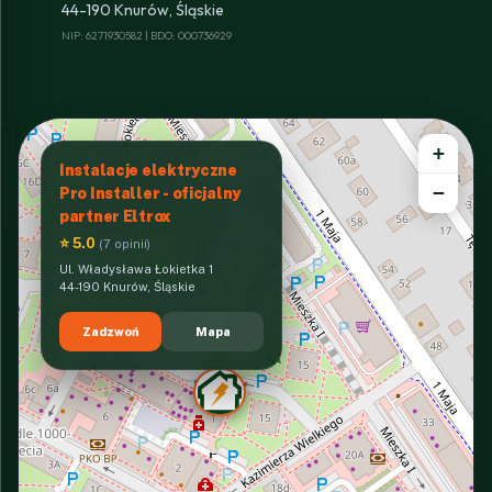
44-190 Knurów, Śląskie
NIP: 6271930582 | BDO: 000736929
+
Instalacje elektryczne
−
Pro Installer - oficjalny
partner Eltrox
⭐ 5.0
(7 opinii)
Ul. Władysława Łokietka 1
44-190 Knurów, Śląskie
Zadzwoń
Mapa