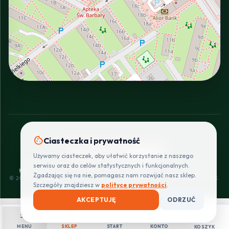
INTERACTIVE VIEW
cookie
Ciasteczka i prywatność
SZYBKIE I BEZPIECZNE PŁATNOŚCI
Używamy ciasteczek, aby ułatwić korzystanie z naszego
POLITYKA
REGULAMIN
CENNIK
ZWROTY I
serwisu oraz do celów statystycznych i funkcjonalnych.
PRYWATNOŚCI
DOSTAW
REKLAMACJE
Zgadzając się na nie, pomagasz nam rozwijać nasz sklep.
© 2026 PROINSTALLER.PL - KNURÓW. WSZYSTKIE PRAWA ZASTRZEŻONE.
Szczegóły znajdziesz w
polityce prywatności
.
AKCEPTUJĘ
ODRZUĆ
menu
shopping_bag
home
person
shopping_cart
MENU
SKLEP
START
KONTO
KOSZYK