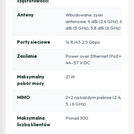
częstotliwości
Anteny
Wbudowane, zyski
antenowe: 4 dBi (2,4 GHz), 6
dBi (5 GHz), 5,8 dBi (6 GHz)
Porty sieciowe
1x RJ45 2,5 Gbps
Zasilanie
Power over Ethernet (PoE+)
44–57 V DC
Maksymalny
21 W
pobór mocy
MIMO
2×2 na każdym paśmie (2.4,
5, i 6 GHz)
Maksymalna
Ponad 300
liczba klientów