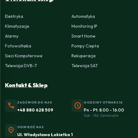
Elektryka
Automatyka
Klimatyzacje
Monitoring IP
Alarmy
Smart Home
Fotowoltaika
Pompy Ciepła
Sieci Komputerowe
Rekuperacja
Telewizja DVB-T
Telewizja SAT
Kontakt & Sklep
ZADZWOŃ DO NAS
GODZINY OTWARCIA
phone
schedule
+48 880 628 509
Pn - Pt: 8:00 - 16:00
Sob - Nd: Zamknięte
ODWIEDŹ NAS
location_on
Ul. Władysława Łokietka 1