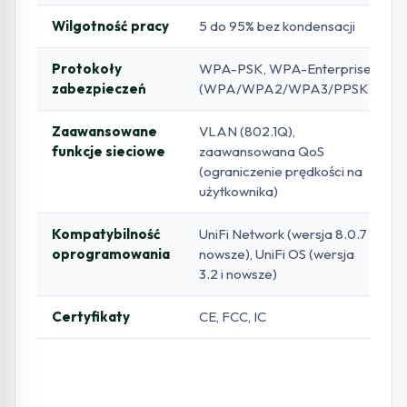
Wilgotność pracy
5 do 95% bez kondensacji
Protokoły
WPA-PSK, WPA-Enterprise
zabezpieczeń
(WPA/WPA2/WPA3/PPSK)
Zaawansowane
VLAN (802.1Q),
funkcje sieciowe
zaawansowana QoS
(ograniczenie prędkości na
użytkownika)
Kompatybilność
UniFi Network (wersja 8.0.7 i
oprogramowania
nowsze), UniFi OS (wersja
3.2 i nowsze)
Certyfikaty
CE, FCC, IC