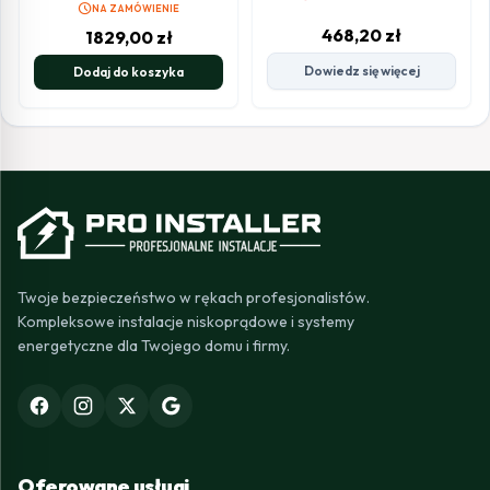
schedule
NA ZAMÓWIENIE
468,20
zł
1829,00
zł
Dowiedz się więcej
Dodaj do koszyka
Twoje bezpieczeństwo w rękach profesjonalistów.
Kompleksowe instalacje niskoprądowe i systemy
energetyczne dla Twojego domu i firmy.
Oferowane usługi