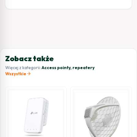
Zobacz także
Więcej z kategorii:
Access pointy, repeatery
arrow_forward
Wszystkie