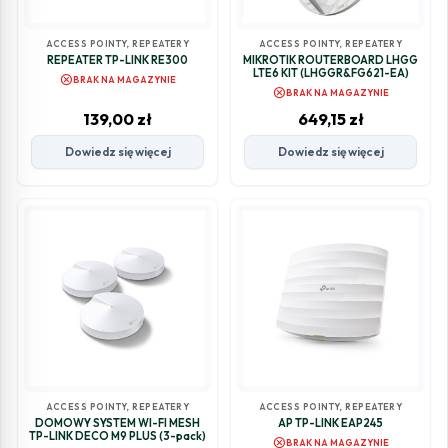
ACCESS POINTY, REPEATERY
ACCESS POINTY, REPEATERY
REPEATER TP-LINK RE300
MIKROTIK ROUTERBOARD LHGG
LTE6 KIT (LHGGR&FG621-EA)
cancel
BRAK NA MAGAZYNIE
cancel
BRAK NA MAGAZYNIE
139,00
zł
649,15
zł
Dowiedz się więcej
Dowiedz się więcej
ACCESS POINTY, REPEATERY
ACCESS POINTY, REPEATERY
DOMOWY SYSTEM WI-FI MESH
AP TP-LINK EAP245
TP-LINK DECO M9 PLUS (3-pack)
cancel
BRAK NA MAGAZYNIE