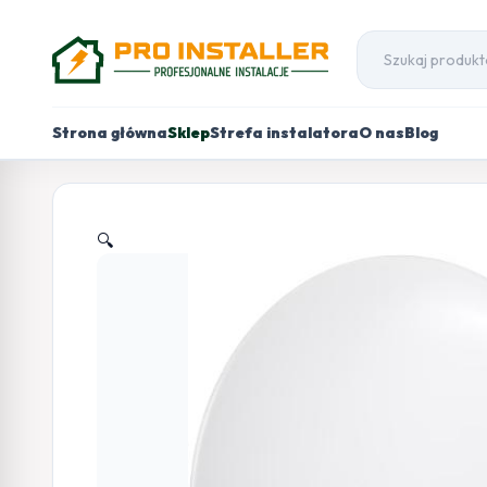
Strona główna
Sklep
Strefa instalatora
O nas
Blog
🔍