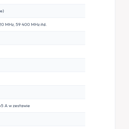
re)
320 MHz, 59 400 MHz itd.
65 A w zestawie