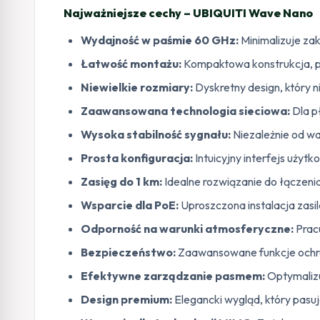
Najważniejsze cechy – UBIQUITI Wave Nano
Wydajność w paśmie 60 GHz:
Minimalizuje zak
Łatwość montażu:
Kompaktowa konstrukcja, p
Niewielkie rozmiary:
Dyskretny design, który ni
Zaawansowana technologia sieciowa:
Dla p
Wysoka stabilność sygnału:
Niezależnie od w
Prosta konfiguracja:
Intuicyjny interfejs użytk
Zasięg do 1 km:
Idealne rozwiązanie do łączeni
Wsparcie dla PoE:
Uproszczona instalacja zasil
Odporność na warunki atmosferyczne:
Prac
Bezpieczeństwo:
Zaawansowane funkcje ochr
Efektywne zarządzanie pasmem:
Optymalizu
Design premium:
Elegancki wygląd, który pasu