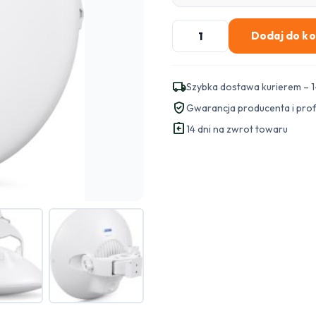
ilość
Dodaj do k
UBIQUITI
Wave
Nano
local_shipping
Szybka dostawa kurierem – 1
verified_user
Gwarancja producenta i pro
assignment_return
14 dni na zwrot towaru