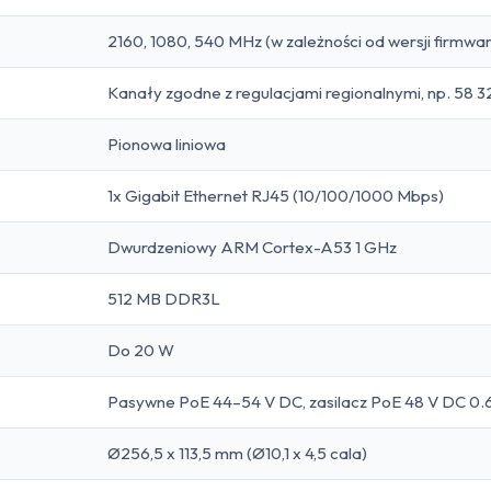
2160, 1080, 540 MHz (w zależności od wersji firmwa
Kanały zgodne z regulacjami regionalnymi, np. 58 
Pionowa liniowa
1x Gigabit Ethernet RJ45 (10/100/1000 Mbps)
Dwurdzeniowy ARM Cortex-A53 1 GHz
512 MB DDR3L
Do 20 W
Pasywne PoE 44–54 V DC, zasilacz PoE 48 V DC 0.
Ø256,5 x 113,5 mm (Ø10,1 x 4,5 cala)