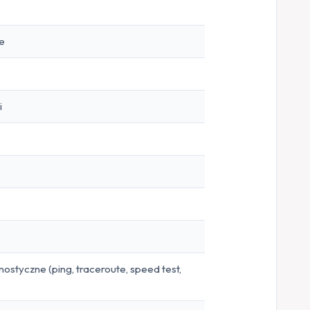
e
i
ostyczne (ping, traceroute, speed test,