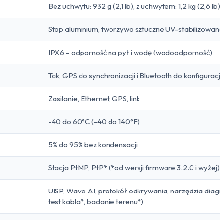
Bez uchwytu: 932 g (2,1 lb), z uchwytem: 1,2 kg (2,6 lb)
Stop aluminium, tworzywo sztuczne UV-stabilizowan
IPX6 – odporność na pył i wodę (wodoodporność)
Tak, GPS do synchronizacji i Bluetooth do konfiguracj
Zasilanie, Ethernet, GPS, link
-40 do 60°C (-40 do 140°F)
5% do 95% bez kondensacji
Stacja PtMP, PtP* (*od wersji firmware 3.2.0 i wyżej)
UISP, Wave AI, protokół odkrywania, narzędzia diagn
test kabla*, badanie terenu*)