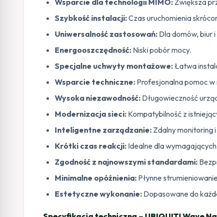
Wsparcie dla technologii MIMO:
Zwiększa pr
Szybkość instalacji:
Czas uruchomienia skróco
Uniwersalność zastosowań:
Dla domów, biur i
Energooszczędność:
Niski pobór mocy.
Specjalne uchwyty montażowe:
Łatwa instal
Wsparcie techniczne:
Profesjonalna pomoc w 
Wysoka niezawodność:
Długowieczność urząd
Modernizacja sieci:
Kompatybilność z istnieją
Inteligentne zarządzanie:
Zdalny monitoring i
Krótki czas reakcji:
Idealne dla wymagających 
Zgodność z najnowszymi standardami:
Bezpr
Minimalne opóźnienia:
Płynne strumieniowanie 
Estetyczne wykonanie:
Dopasowane do każde
Specyfikacja techniczna – UBIQUITI Wave N