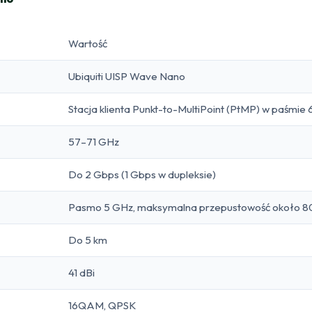
Wartość
Ubiquiti UISP Wave Nano
Stacja klienta Punkt-to-MultiPoint (PtMP) w paśmie
57–71 GHz
Do 2 Gbps (1 Gbps w dupleksie)
Pasmo 5 GHz, maksymalna przepustowość około 
Do 5 km
41 dBi
16QAM, QPSK