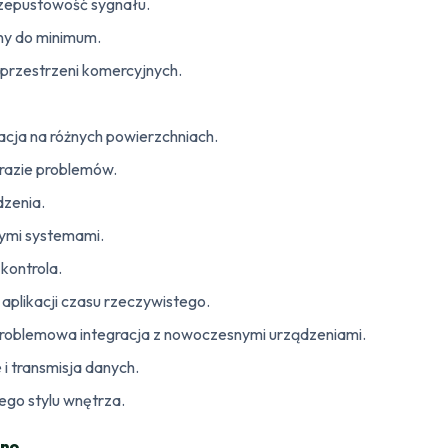
zepustowość sygnału.
ny do minimum.
 przestrzeni komercyjnych.
acja na różnych powierzchniach.
razie problemów.
zenia.
cymi systemami.
 kontrola.
aplikacji czasu rzeczywistego.
oblemowa integracja z nowoczesnymi urządzeniami.
i transmisja danych.
go stylu wnętrza.
ano