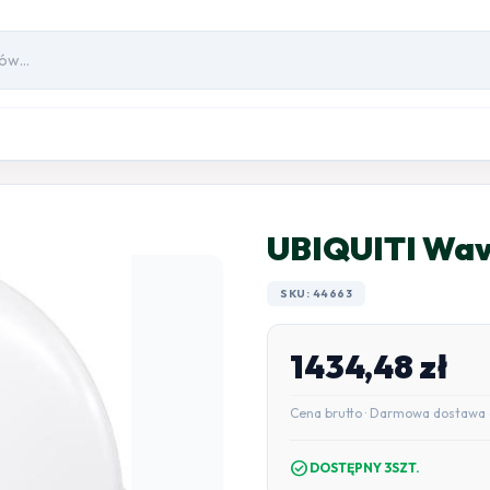
UBIQUITI Wa
SKU: 44663
1434,48
zł
Cena brutto · Darmowa dostawa 
check_circle
DOSTĘPNY 3SZT.