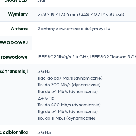
Wymiary
57,8 × 18 × 173,4 mm (2,28 × 0,71 × 6,83 cali)
Antena
2 anteny zewnętrzne o dużym zysku
RZEWODOWEJ
IEEE 802.11b/g/n 2,4 GHz, IEEE 802.11a/n/ac 5 G
zprzewodowe
ć transmisji
5 GHz
11ac: do 867 Mb/s (dynamicznie)
11n: do 300 Mb/s (dynamicznie)
11a: do 54 Mb/s (dynamicznie)
2,4 GHz
11n: do 400 Mb/s (dynamicznie)
11g: do 54 Mb/s (dynamicznie)
11b: do 11 Mb/s (dynamicznie)
ć odbiornika
5 GHz: