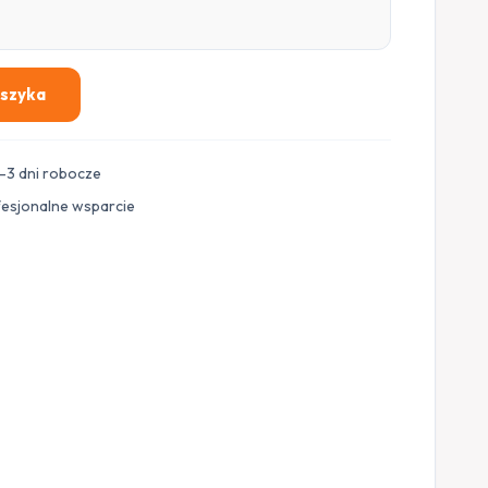
oszyka
–3 dni robocze
fesjonalne wsparcie