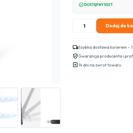
check_circle
DOSTĘPNY 5SZT.
ilość
Dodaj do k
ADAPTER
WLAN
USB
local_shipping
Szybka dostawa kurierem – 1
TP-
verified_user
Gwarancja producenta i pro
LINK
assignment_return
ARCHER
14 dni na zwrot towaru
T3U
PLUS