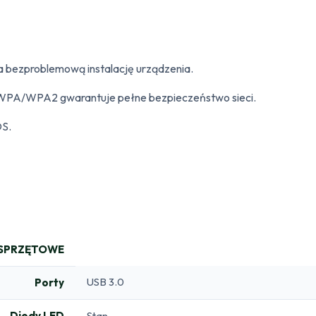
ia bezproblemową instalację urządzenia.
WPA/WPA2 gwarantuje pełne bezpieczeństwo sieci.
OS.
 SPRZĘTOWE
USB 3.0
Porty
Diody LED
Stan