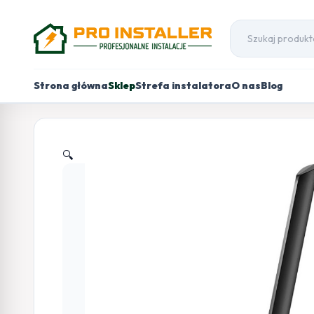
Strona główna
Sklep
Strefa instalatora
O nas
Blog
🔍