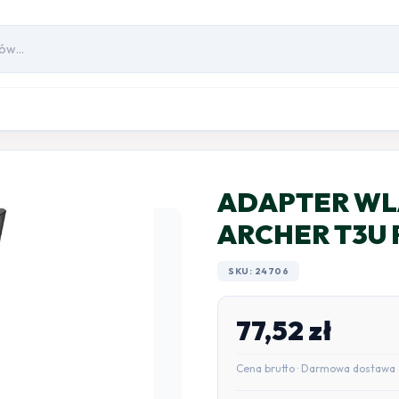
ADAPTER WLA
ARCHER T3U 
SKU: 24706
77,52
zł
Cena brutto · Darmowa dostawa 