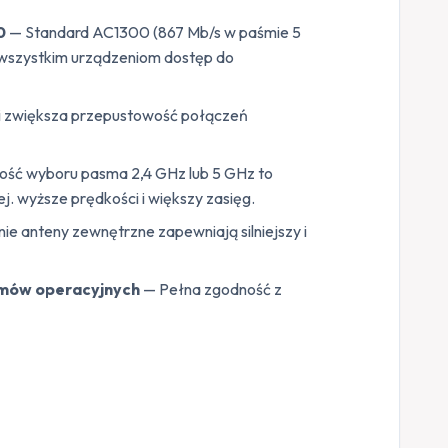
00
— Standard AC1300 (867 Mb/s w paśmie 5
 wszystkim urządzeniom dostęp do
i zwiększa przepustowość połączeń
ość wyboru pasma 2,4 GHz lub 5 GHz to
j. wyższe prędkości i większy zasięg.
 anteny zewnętrzne zapewniają silniejszy i
emów operacyjnych
— Pełna zgodność z