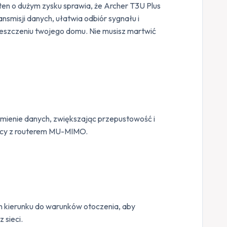
n o dużym zysku sprawia, że Archer T3U Plus
nsmisji danych, ułatwia odbiór sygnału i
eszczeniu twojego domu. Nie musisz martwić
ienie danych, zwiększając przepustowość i
racy z routerem MU-MIMO.
h kierunku do warunków otoczenia, aby
 sieci.