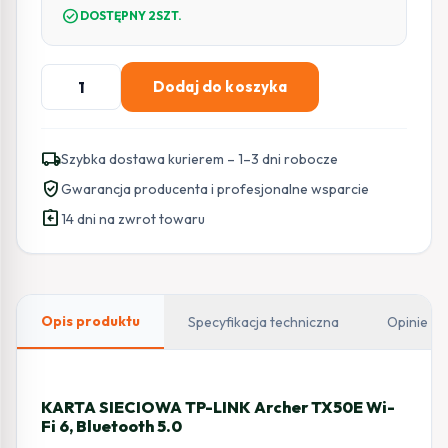
check_circle
DOSTĘPNY 2SZT.
ilość
Dodaj do koszyka
KARTA
SIECIOWA
TP-
local_shipping
Szybka dostawa kurierem – 1–3 dni robocze
LINK
verified_user
Gwarancja producenta i profesjonalne wsparcie
Archer
assignment_return
TX50E
14 dni na zwrot towaru
Wi-
Fi
6,
Bluetooth
Opis produktu
Specyfikacja techniczna
Opinie
5.0
KARTA SIECIOWA TP-LINK Archer TX50E Wi-
Fi 6, Bluetooth 5.0