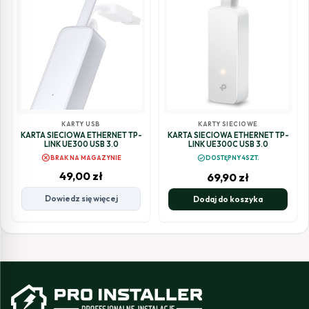
KARTY USB
KARTY SIECIOWE
KARTA SIECIOWA ETHERNET TP-
KARTA SIECIOWA ETHERNET TP-
LINK UE300 USB 3.0
LINK UE300C USB 3.0
cancel
check_circle
BRAK NA MAGAZYNIE
DOSTĘPNY 4SZT.
49,00
zł
69,90
zł
Dowiedz się więcej
Dodaj do koszyka