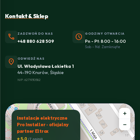
Kontakt & Sklep
ZADZWOŃ DO NAS
GODZINY OTWARCIA
phone
schedule
+48 880 628 509
Pn - Pt: 8:00 - 16:00
Sob - Nd: Zamknięte
ODWIEDŹ NAS
location_on
Ul. Władysława Łokietka 1
44-190 Knurów, Śląskie
NIP: 6271930582
+
Instalacje elektryczne
−
Pro Installer - oficjalny
partner Eltrox
⭐ 5.0
(7 opinii)