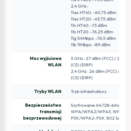
2,4 GHz :
11ax HT40: -60,75 dBm
11ax HT20: -63,75 dBm
11n HT40: -73 dBm
11n HT20: -76,25 dBm
11g 54Mbps: -76,5 dBm
11b 11Mbps: -89 dBm
Moc wyjściowa
5 GHz : 27 dBm (FCC) / 23 dB
WLAN
(CE) (EIRP)
2,4 GHz : 26 dBm (FCC) / 20 
(CE) (EIRP)
Tryby WLAN
Tryb infrastruktury
Bezpieczeństwo
Szyfrowanie 64/128-bitowe W
transmisji
WPA/WPA2/WPA3, WPA-
bezprzewodowej
PSK/WPA2-PSK, 802.1x