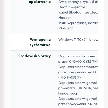
opakowania
Dwie anteny o zysku 5 dBi
Śledź low-profile
Kabel Bluetooth ze złączem
Header
Instrukcja szybkiej instalacji
Płyta CD
Wymagania
Windows 11/10 (64-bitowy)
systemowe
Środowisko pracy
Dopuszczalna temperatura
pracy: 0℃~40℃ (32℉~104℉)
Dopuszczalna temperatura
przechowywania: -40℃~70℃
(-40℉~158℉)
Dopuszczalna wilgotność
powietrza: 10%~90%, bez
kondensacji
Dopuszczalna wilgotność
przechowywania: 5%~90%, be