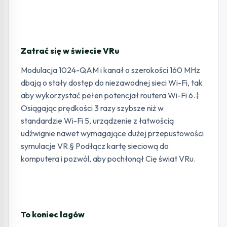
Zatrać się w świecie VRu
Modulacja 1024-QAM i kanał o szerokości 160 MHz
dbają o stały dostęp do niezawodnej sieci Wi-Fi, tak
aby wykorzystać pełen potencjał routera Wi-Fi 6.‡
Osiągając prędkości 3 razy szybsze niż w
standardzie Wi-Fi 5, urządzenie z łatwością
udźwignie nawet wymagające dużej przepustowości
symulacje VR.§ Podłącz kartę sieciową do
komputera i pozwól, aby pochłonął Cię świat VRu.
To koniec lagów