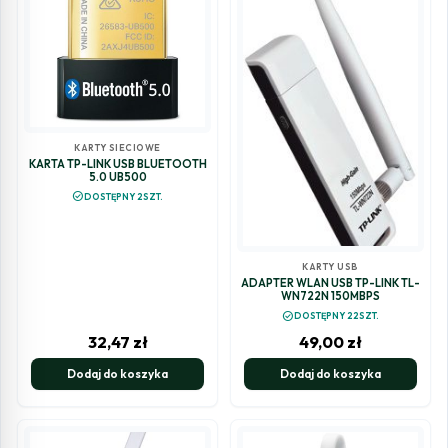
KARTY SIECIOWE
KARTA TP-LINK USB BLUETOOTH
5.0 UB500
check_circle
DOSTĘPNY 2SZT.
KARTY USB
ADAPTER WLAN USB TP-LINK TL-
WN722N 150MBPS
check_circle
DOSTĘPNY 22SZT.
32,47
zł
49,00
zł
Dodaj do koszyka
Dodaj do koszyka