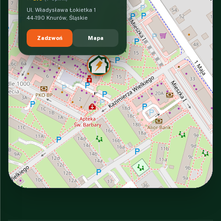
Ul. Władysława Łokietka 1
44-190 Knurów, Śląskie
Zadzwoń
Mapa
INTERACTIVE VIEW