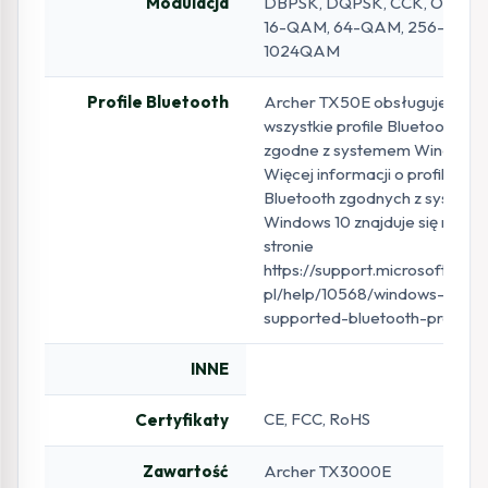
Modulacja
DBPSK, DQPSK, CCK, OFDM,
16-QAM, 64-QAM, 256-QAM,
1024QAM
Profile Bluetooth
Archer TX50E obsługuje
wszystkie profile Bluetooth
zgodne z systemem Windows 
Więcej informacji o profilach
Bluetooth zgodnych z system
Windows 10 znajduje się na
stronie
https://support.microsoft.com/
pl/help/10568/windows-10-
supported-bluetooth-profiles.
INNE
CE, FCC, RoHS
Certyfikaty
Zawartość
Archer TX3000E