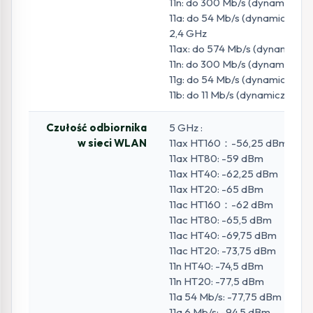
11n: do 300 Mb/s (dynamicznie
11a: do 54 Mb/s (dynamicznie)
2,4 GHz
11ax: do 574 Mb/s (dynamiczni
11n: do 300 Mb/s (dynamicznie
11g: do 54 Mb/s (dynamicznie)
11b: do 11 Mb/s (dynamicznie)
Czułość odbiornika
5 GHz :
w sieci WLAN
11ax HT160：-56,25 dBm
11ax HT80: -59 dBm
11ax HT40: -62,25 dBm
11ax HT20: -65 dBm
11ac HT160：-62 dBm
11ac HT80: -65,5 dBm
11ac HT40: -69,75 dBm
11ac HT20: -73,75 dBm
11n HT40: -74,5 dBm
11n HT20: -77,5 dBm
11a 54 Mb/s: -77,75 dBm
11a 6 Mb/s: -94,5 dBm