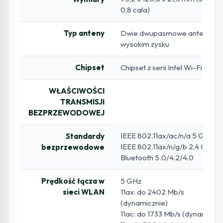
0,8 cala)
Typ anteny
Dwie dwupasmowe anteny o
wysokim zysku
Chipset
Chipset z serii Intel Wi-Fi 6
WŁAŚCIWOŚCI
TRANSMISJI
BEZPRZEWODOWEJ
IEEE 802.11ax/ac/n/a 5 GHz
Standardy
IEEE 802.11ax/n/g/b 2,4 GHz
bezprzewodowe
Bluetooth 5.0/4.2/4.0
Prędkość łącza w
5 GHz
sieci WLAN
11ax: do 2402 Mb/s
(dynamicznie)
11ac: do 1733 Mb/s (dynamiczni