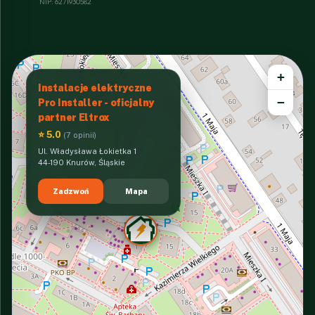
NIP: 6271930582
+
Instalacje elektryczne
−
Pro Installer - oficjalny
partner Eltrox
⭐ 5.0
(7 opinii)
Ul. Władysława Łokietka 1
44-190 Knurów, Śląskie
Zadzwoń
Mapa