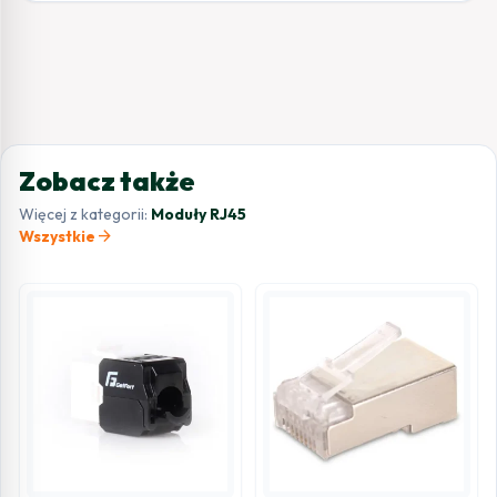
Zobacz także
Więcej z kategorii:
Moduły RJ45
arrow_forward
Wszystkie