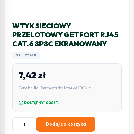
WTYK SIECIOWY
PRZELOTOWY GETFORT RJ45
CAT.6 8P8C EKRANOWANY
SKU: 22280
7,42
zł
Cena brutto · Darmowa dostawa od 1000 zł
check_circle
DOSTĘPNY 100SZT.
ilość
Dodaj do koszyka
WTYK