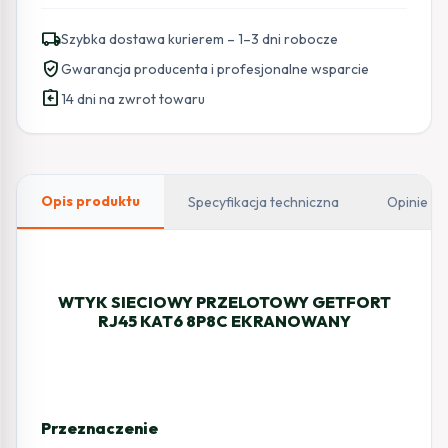
SIECIOWY
PRZELOTOWY
local_shipping
Szybka dostawa kurierem – 1–3 dni robocze
GETFORT
verified_user
Gwarancja producenta i profesjonalne wsparcie
RJ45
assignment_return
CAT.6
14 dni na zwrot towaru
8P8C
EKRANOWANY
Opis produktu
Specyfikacja techniczna
Opinie
WTYK SIECIOWY PRZELOTOWY GETFORT
RJ45 KAT6 8P8C EKRANOWANY
Przeznaczenie