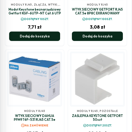
MODUŁY RJ45
,
ZŁĄCZA, WTYKI,
MODUŁY RJ45
GNIAZDA
Moduł Keystone beznarzędziowy
WTYK SIECIOWY GETFORT RJ45
Getfort KGF-6UTP-NT Cat.6 UTP
CAT.5e 8P8C EKRANOWANY
check_circle
check_circle
DOSTĘPNY 10SZT.
DOSTĘPNY 100SZT.
7,71
zł
3,08
zł
Dodaj do koszyka
Dodaj do koszyka
MODUŁY RJ45
MODUŁY RJ45
,
POZOSTAŁE
WTYK SIECIOWY DAHUA
ZAŚLEPKA KEYSTONE GETFORT
PFM976F-531 RJ45 CAT.5e
50szt
schedule
check_circle
NA ZAMÓWIENIE
DOSTĘPNY 20SZT.