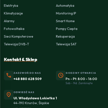
Elektryka
Automatyka
Klimatyzacje
Monitoring IP
Alarmy
Smart Home
Fotowoltaika
Pompy Ciepła
Sieci Komputerowe
Rekuperacja
Telewizja DVB-T
Telewizja SAT
Kontakt & Sklep
ZADZWOŃ DO NAS
GODZINY OTWARCIA
phone
schedule
+48 880 628 509
Pn - Pt: 8:00 - 16:00
Sob - Nd: Zamknięte
ODWIEDŹ NAS
location_on
Ul. Władysława Łokietka 1
44-190 Knurów, Śląskie