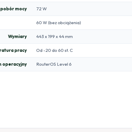
 pobór mocy
72 W
60 W (bez obciążenia)
Wymiary
443 x 199 x 44 mm
atura pracy
Od -20 do 60 st. C
 operacyjny
RouterOS Level 6