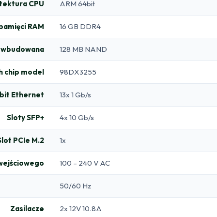
tektura CPU
ARM 64bit
 pamięci RAM
16 GB DDR4
 wbudowana
128 MB NAND
h chip model
98DX3255
bit Ethernet
13x 1 Gb/s
Sloty SFP+
4x 10 Gb/s
Slot PCIe M.2
1x
 wejściowego
100 – 240 V AC
50/60 Hz
Zasilacze
2x 12V 10.8A