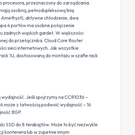
do procesora, przeznaczony do zarządzania.
(mają osobną, pełnodupleksową linię
l Amethyst), aktywne chłodzenie, dwa
rupa 4 portów ma osobne połączenie
u żadnych wąskich gardeł. W większości
onej do przełącznika. Cloud Core Router
ci sieci internetowych. Jak wszystkie
rack 1U, dostosowaną do montażu w szafie rack
 wydajność. Jeśli spojrzymy na CCR1036 –
 może z łatwością podwoić wydajność – 16
ajność BGP.
ski SSD do 8 terabajtów. Może to być niezwykle
ji kontenera lub w zupełnie innym