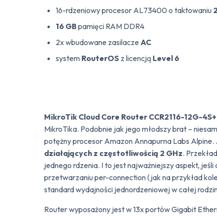
16-rdzeniowy procesor AL73400 o taktowaniu
16 GB
pamięci RAM DDR4
2x wbudowane zasilacze
AC
system
RouterOS
z licencją
Level 6
MikroTik Cloud Core Router CCR2116-12G-4S+
MikroTika. Podobnie jak jego młodszy brat – nies
potężny procesor Amazon Annapurna Labs Alpine
działających z częstotliwością 2 GHz
. Przekład
jednego rdzenia. I to jest najważniejszy aspekt, jeś
przetwarzaniu per-connection (jak na przykład ko
standard wydajności jednordzeniowej w całej rodzi
Router wyposażony jest w 13x portów Gigabit Ethern