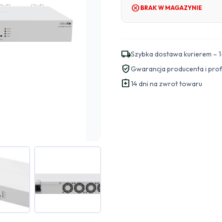
cancel
BRAK W MAGAZYNIE
local_shipping
Szybka dostawa kurierem – 1
verified_user
Gwarancja producenta i pro
assignment_return
14 dni na zwrot towaru