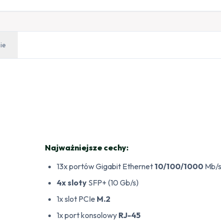
ie
+
Najważniejsze cechy:
13x portów Gigabit Ethernet
10/100/1000
Mb/
4x sloty
SFP+ (10 Gb/s)
1x slot PCIe
M.2
1x port konsolowy
RJ-45