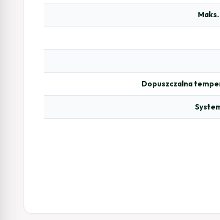
Maks.
Dopuszczalna temper
System