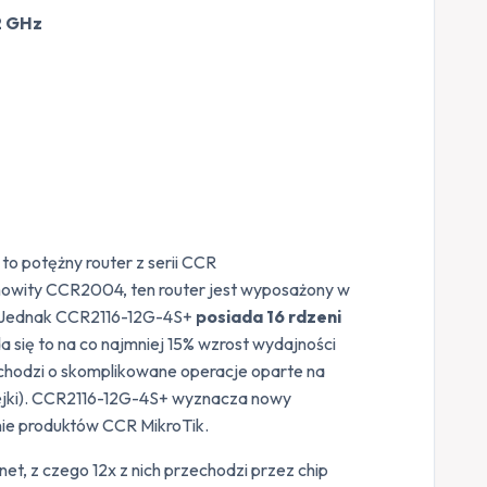
2 GHz
to potężny router z serii CCR
amowity CCR2004, ten router jest wyposażony w
. Jednak CCR2116-12G-4S+
posiada 16 rdzeni
a się to na co najmniej 15% wzrost wydajności
li chodzi o skomplikowane operacje oparte na
lejki). CCR2116-12G-4S+ wyznacza nowy
nie produktów CCR MikroTik.
et, z czego 12x z nich przechodzi przez chip