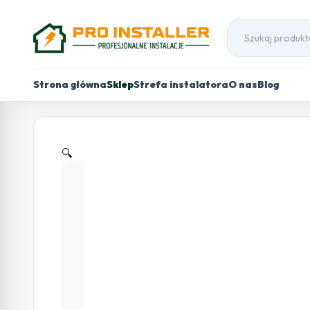
Strona główna
Sklep
Strefa instalatora
O nas
Blog
🔍