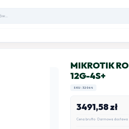
MIKROTIK RO
12G-4S+
SKU: 32064
3491,58
zł
Cena brutto · Darmowa dostawa 