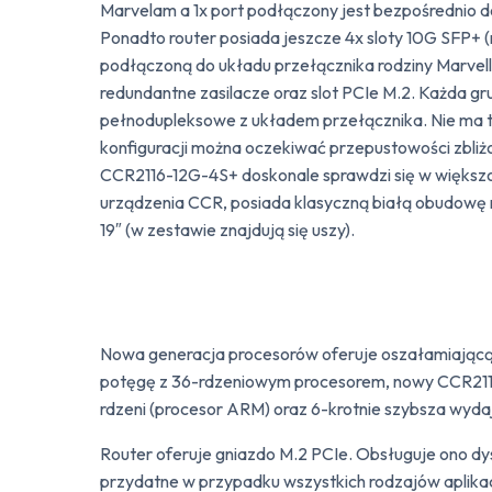
Marvelam a 1x port podłączony jest bezpośrednio 
Ponadto router posiada jeszcze 4x sloty 10G SFP+ 
podłączoną do układu przełącznika rodziny Marvel
redundantne zasilacze oraz slot PCIe M.2. Każda g
pełnodupleksowe z układem przełącznika. Nie ma t
konfiguracji można oczekiwać przepustowości zbliż
CCR2116-12G-4S+ doskonale sprawdzi się w większoś
urządzenia CCR, posiada klasyczną białą obudowę 
19″ (w zestawie znajdują się uszy).
Nowa generacja procesorów oferuje oszałamiającą
potęgę z 36-rdzeniowym procesorem, nowy CCR2116
rdzeni (procesor ARM) oraz 6-krotnie szybsza wyd
Router oferuje gniazdo M.2 PCIe. Obsługuje ono dy
przydatne w przypadku wszystkich rodzajów aplikac