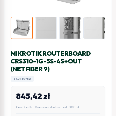
MIKROTIK ROUTERBOARD
CRS310-1G-5S-4S+OUT
(NETFIBER 9)
SKU: 34782
845,42
zł
Cena brutto · Darmowa dostawa od 1000 zł