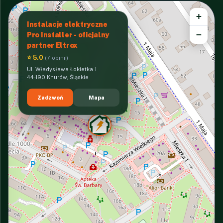
+
Instalacje elektryczne
−
Pro Installer - oficjalny
partner Eltrox
⭐ 5.0
(7 opinii)
Ul. Władysława Łokietka 1
44-190 Knurów, Śląskie
Zadzwoń
Mapa