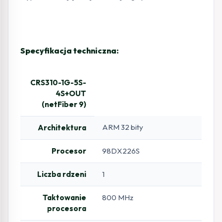
Specyfikacja techniczna:
CRS310-1G-5S-
4S+OUT
(netFiber 9)
ARM 32 bity
Architektura
Procesor
98DX226S
Liczba rdzeni
1
Taktowanie
800 MHz
procesora