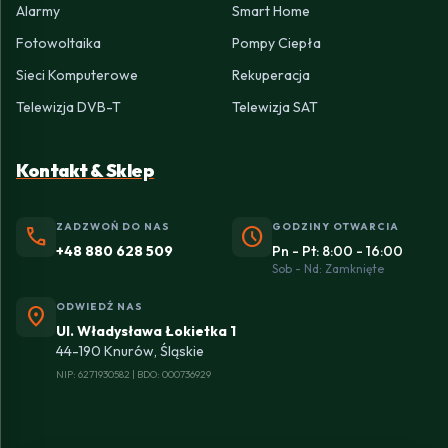
Alarmy
Smart Home
Fotowoltaika
Pompy Ciepła
Sieci Komputerowe
Rekuperacja
Telewizja DVB-T
Telewizja SAT
Kontakt & Sklep
ZADZWOŃ DO NAS
GODZINY OTWARCIA
phone
schedule
+48 880 628 509
Pn - Pt: 8:00 - 16:00
Sob - Nd: Zamknięte
ODWIEDŹ NAS
location_on
Ul. Władysława Łokietka 1
44-190 Knurów, Śląskie
NIP: 6271930582 | BDO: 000736929