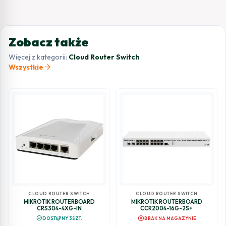
Zobacz także
Więcej z kategorii:
Cloud Router Switch
arrow_forward
Wszystkie
CLOUD ROUTER SWITCH
CLOUD ROUTER SWITCH
MIKROTIK ROUTERBOARD
MIKROTIK ROUTERBOARD
CRS304-4XG-IN
CCR2004-16G-2S+
cancel
check_circle
DOSTĘPNY 3SZT.
BRAK NA MAGAZYNIE