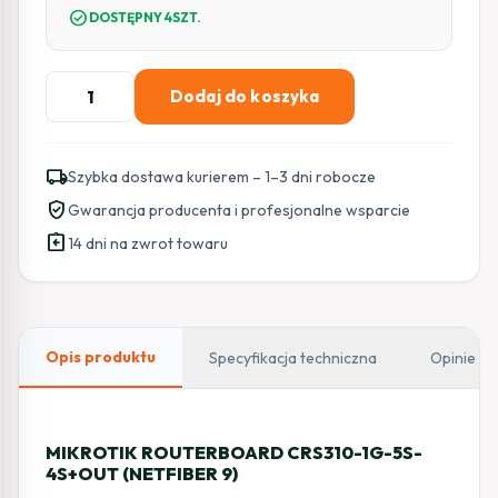
check_circle
DOSTĘPNY 4SZT.
ilość
Dodaj do koszyka
MIKROTIK
ROUTERBOARD
CRS310-
local_shipping
Szybka dostawa kurierem – 1–3 dni robocze
1G-
verified_user
Gwarancja producenta i profesjonalne wsparcie
5S-
assignment_return
4S+OUT
14 dni na zwrot towaru
(NETFIBER
9)
Opis produktu
Specyfikacja techniczna
Opinie
MIKROTIK ROUTERBOARD CRS310-1G-5S-
4S+OUT (NETFIBER 9)