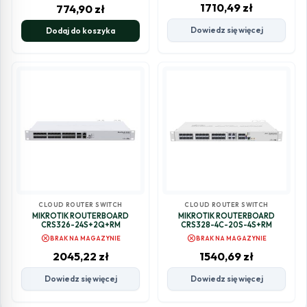
1710,49
zł
774,90
zł
Dowiedz się więcej
Dodaj do koszyka
CLOUD ROUTER SWITCH
CLOUD ROUTER SWITCH
MIKROTIK ROUTERBOARD
MIKROTIK ROUTERBOARD
CRS326-24S+2Q+RM
CRS328-4C-20S-4S+RM
cancel
cancel
BRAK NA MAGAZYNIE
BRAK NA MAGAZYNIE
2045,22
zł
1540,69
zł
Dowiedz się więcej
Dowiedz się więcej