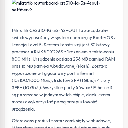
MikroTik CRS310-1G-5S-4S+OUT to zarządzalny
switch wyposażony w system operacyjny RouterOS z
licencją Level 5. Sercem konstrukcji jest 32 bitowy
procesor ARM 98DX226S z 1 rdzeniem o taktowaniu
800 MHz. Urządzenie posiada 256 MB pamięci RAM
oraz 16 MB pamięci wbudowanej (Flash). Zostało
wyposażone w 1 gigabitowy port Ethernet
(10/100/1000 Mb/s), 5 slotów SFP (1 Gb/s) i 4 sloty
SFP+ (10 Gb/s). Wszystkie porty (również Ethernet)
są połączone w jednym switch chipie, dzięki czemu
możesz wykorzystać pełną przepustowość
urządzenia.
Oferowany produkt został zamknięty w obudowie,
która chroni przed wnikaniem pyłu i strugami wody.