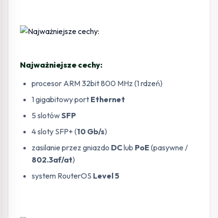
Najważniejsze cechy:
procesor ARM 32bit 800 MHz (1 rdzeń)
1 gigabitowy port
Ethernet
5 slotów
SFP
4 sloty SFP+ (
10 Gb/s
)
zasilanie przez gniazdo
DC
lub
PoE
(pasywne /
802.3af/at
)
system RouterOS
Level 5