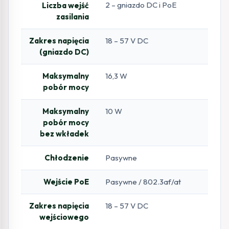
2 – gniazdo DC i PoE
Liczba wejść
zasilania
Zakres napięcia
18 – 57 V DC
(gniazdo DC)
Maksymalny
16,3 W
pobór mocy
Maksymalny
10 W
pobór mocy
bez wkładek
Chłodzenie
Pasywne
Wejście PoE
Pasywne / 802.3af/at
Zakres napięcia
18 – 57 V DC
wejściowego