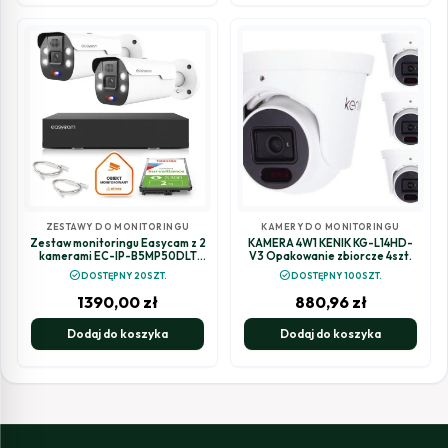
ZESTAWY DO MONITORINGU
KAMERY DO MONITORINGU
Zestaw monitoringu Easycam z 2
KAMERA 4W1 KENIK KG-L14HD-
kamerami EC-IP-B5MP50DLT
V3 Opakowanie zbiorcze 4szt.
5MPx z aktywnym odstraszaniem
check_circle
check_circle
DOSTĘPNY 20SZT.
DOSTĘPNY 100SZT.
1390,00
zł
880,96
zł
Dodaj do koszyka
Dodaj do koszyka