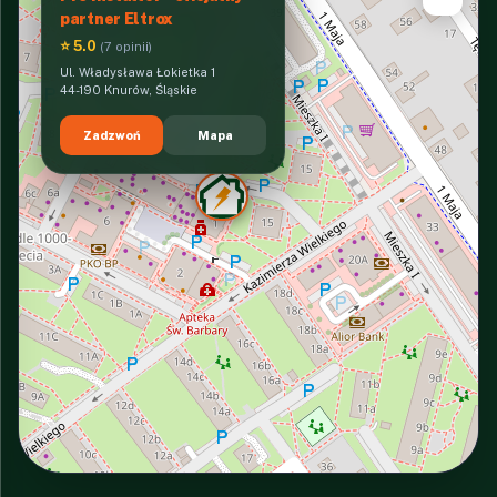
partner Eltrox
⭐ 5.0
(7 opinii)
Ul. Władysława Łokietka 1
44-190 Knurów, Śląskie
Zadzwoń
Mapa
INTERACTIVE VIEW