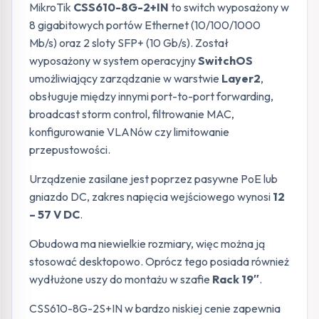
MikroTik
CSS610-8G-2+IN
to switch wyposażony w
8 gigabitowych portów Ethernet (10/100/1000
Mb/s) oraz 2 sloty SFP+ (10 Gb/s). Został
wyposażony w system operacyjny
SwitchOS
umożliwiający zarządzanie w warstwie
Layer2
,
obsługuje między innymi port-to-port forwarding,
broadcast storm control, filtrowanie MAC,
konfigurowanie VLANów czy limitowanie
przepustowości.
Urządzenie zasilane jest poprzez pasywne PoE lub
gniazdo DC, zakres napięcia wejściowego wynosi
12
– 57 V DC
.
Obudowa ma niewielkie rozmiary, więc można ją
stosować desktopowo. Oprócz tego posiada również
wydłużone uszy do montażu w szafie
Rack 19″
.
CSS610-8G-2S+IN w bardzo niskiej cenie zapewnia