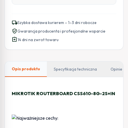
local_shipping
Szybka dostawa kurierem – 1–3 dni robocze
verified_user
Gwarancja producenta i profesjonalne wsparcie
assignment_return
14 dni na zwrot towaru
Opis produktu
Specyfikacja techniczna
Opinie
MIKROTIK ROUTERBOARD CSS610-8G-2S+IN