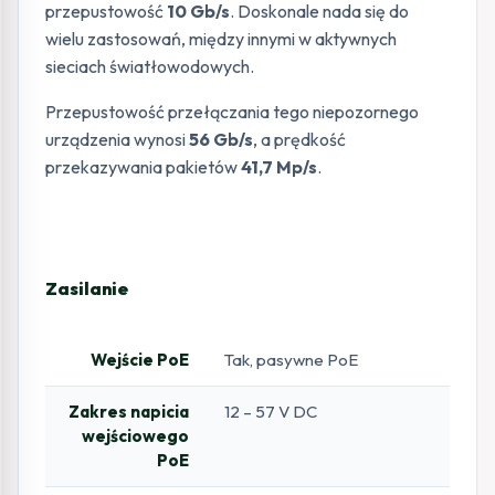
przepustowość
10 Gb/s
. Doskonale nada się do
wielu zastosowań, między innymi w aktywnych
sieciach światłowodowych.
Przepustowość przełączania tego niepozornego
urządzenia wynosi
56 Gb/s
, a prędkość
przekazywania pakietów
41,7 Mp/s
.
Zasilanie
Wejście PoE
Tak, pasywne PoE
Zakres napicia
12 – 57 V DC
wejściowego
PoE