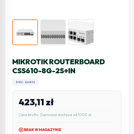
MIKROTIK ROUTERBOARD
CSS610-8G-2S+IN
SKU: 26812
423,11
zł
Cena brutto · Darmowa dostawa od 1000 zł
cancel
BRAK W MAGAZYNIE