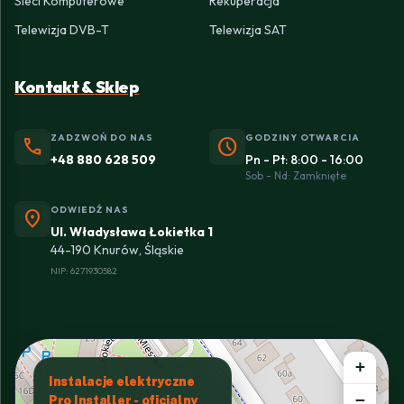
Sieci Komputerowe
Rekuperacja
Telewizja DVB-T
Telewizja SAT
Kontakt & Sklep
ZADZWOŃ DO NAS
GODZINY OTWARCIA
phone
schedule
+48 880 628 509
Pn - Pt: 8:00 - 16:00
Sob - Nd: Zamknięte
ODWIEDŹ NAS
location_on
Ul. Władysława Łokietka 1
44-190 Knurów, Śląskie
NIP: 6271930582
+
Instalacje elektryczne
−
Pro Installer - oficjalny