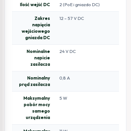
Ilość wejść DC
2 (PoE i gniazdo DC)
Zakres
12 – 57 V DC
napięcia
wejściowego
gniazda DC
Nominalne
24 V DC
napicie
zasilacza
Nominalny
0,8 A
prąd zasilacza
Maksymalny
5 W
pobór mocy
samego
urządzenia