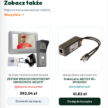
Zobacz także
Najnowsze polecane produkty.
arrow_forward
Wszystkie
ZESTAWY WIDEODOMOFONOWE
URZĄDZENIA SIECIOWE DO
MONITORINGU
ZESTAW WIDEODOMOFONOWY
Stabilizator 48V/12V KG-
HIKVISION DS-KIS203T
SPOE01DC
cancel
check_circle
BRAK NA MAGAZYNIE
DOSTĘPNY 5SZT.
392,04
zł
41,82
zł
Dowiedz się więcej
Dodaj do koszyka