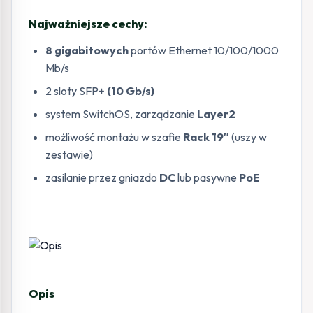
Najważniejsze cechy:
8 gigabitowych
portów Ethernet 10/100/1000
Mb/s
2 sloty SFP+
(10 Gb/s)
system SwitchOS, zarządzanie
Layer2
możliwość montażu w szafie
Rack 19″
(uszy w
zestawie)
zasilanie przez gniazdo
DC
lub pasywne
PoE
Opis