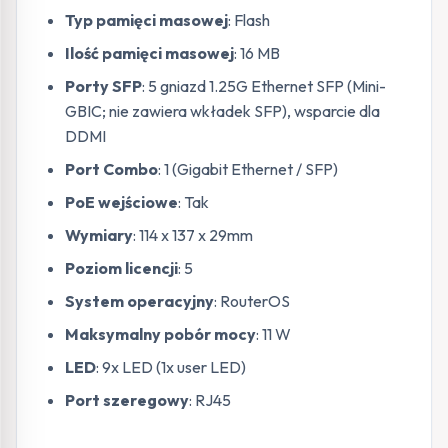
Typ pamięci masowej
: Flash
Ilość pamięci masowej
: 16 MB
Porty SFP
: 5 gniazd 1.25G Ethernet SFP (Mini-
GBIC; nie zawiera wkładek SFP), wsparcie dla
DDMI
Port Combo
: 1 (Gigabit Ethernet / SFP)
PoE wejściowe
: Tak
Wymiary
: 114 x 137 x 29mm
Poziom licencji
: 5
System operacyjny
: RouterOS
Maksymalny pobór mocy
: 11 W
LED
: 9x LED (1x user LED)
Port szeregowy
: RJ45