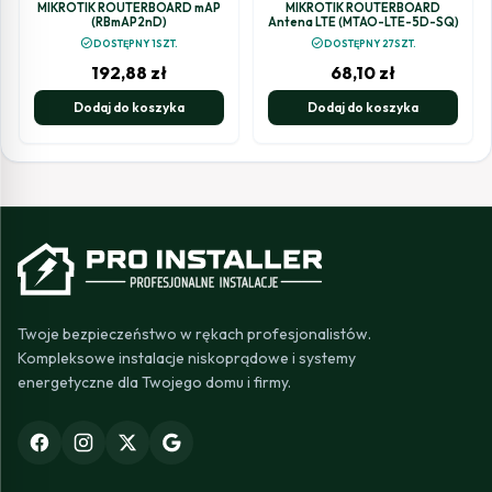
HAP
MIKROTIK
MIKROTIK ROUTERBOARD mAP
MIKROTIK ROUTERBOARD
(RBmAP2nD)
Antena LTE (MTAO-LTE-5D-SQ)
check_circle
check_circle
DOSTĘPNY 1SZT.
DOSTĘPNY 27SZT.
192,88
zł
68,10
zł
Dodaj do koszyka
Dodaj do koszyka
Twoje bezpieczeństwo w rękach profesjonalistów.
Kompleksowe instalacje niskoprądowe i systemy
energetyczne dla Twojego domu i firmy.