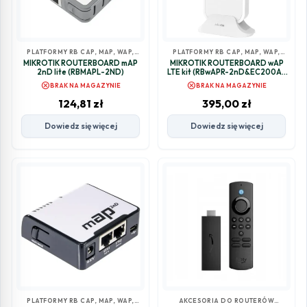
PLATFORMY RB CAP, MAP, WAP,
PLATFORMY RB CAP, MAP, WAP,
HAP
HAP
MIKROTIK ROUTERBOARD mAP
MIKROTIK ROUTERBOARD wAP
2nD lite (RBMAPL-2ND)
LTE kit (RBwAPR-2nD&EC200A-
EU)
cancel
cancel
BRAK NA MAGAZYNIE
BRAK NA MAGAZYNIE
124,81
zł
395,00
zł
Dowiedz się więcej
Dowiedz się więcej
PLATFORMY RB CAP, MAP, WAP,
AKCESORIA DO ROUTERÓW