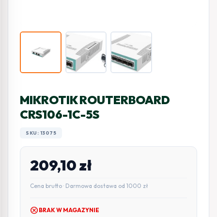
MIKROTIK ROUTERBOARD
CRS106-1C-5S
SKU: 13075
209,10
zł
Cena brutto · Darmowa dostawa od 1000 zł
cancel
BRAK W MAGAZYNIE