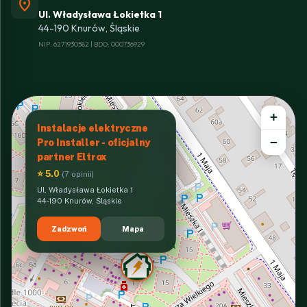
location_on
Ul. Władysława Łokietka 1
44-190 Knurów, Śląskie
NIP: 6271930582 | BDO: 000736929
+
Instalacje elektryczne
−
Pro Installer - oficjalny
partner Eltrox
⭐ 5.0
(7 opinii)
Ul. Władysława Łokietka 1
44-190 Knurów, Śląskie
Zadzwoń
Mapa