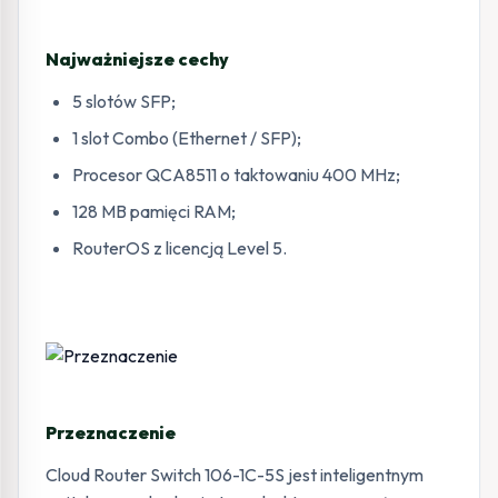
Najważniejsze cechy
5 slotów SFP;
1 slot Combo (Ethernet / SFP);
Procesor QCA8511 o taktowaniu 400 MHz;
128 MB pamięci RAM;
RouterOS z licencją Level 5.
Przeznaczenie
Cloud Router Switch 106-1C-5S jest inteligentnym