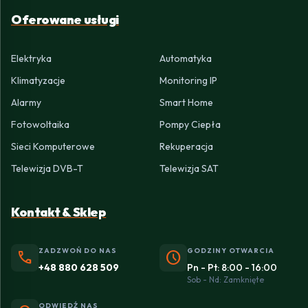
Oferowane usługi
Elektryka
Automatyka
Klimatyzacje
Monitoring IP
Alarmy
Smart Home
Fotowoltaika
Pompy Ciepła
Sieci Komputerowe
Rekuperacja
Telewizja DVB-T
Telewizja SAT
Kontakt & Sklep
ZADZWOŃ DO NAS
GODZINY OTWARCIA
phone
schedule
+48 880 628 509
Pn - Pt: 8:00 - 16:00
Sob - Nd: Zamknięte
ODWIEDŹ NAS