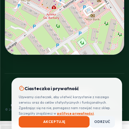
INTERACTIVE VIEW
cookie
Ciasteczka i prywatność
SZYBKIE I BEZPIECZNE PŁATNOŚCI
Używamy ciasteczek, aby ułatwić korzystanie z naszego
POLITYKA
REGULAMIN
CENNIK
ZWROTY I
serwisu oraz do celów statystycznych i funkcjonalnych.
PRYWATNOŚCI
DOSTAW
REKLAMACJE
Zgadzając się na nie, pomagasz nam rozwijać nasz sklep.
© 2026 PROINSTALLER.PL - KNURÓW. WSZYSTKIE PRAWA ZASTRZEŻONE.
Szczegóły znajdziesz w
polityce prywatności
.
AKCEPTUJĘ
ODRZUĆ