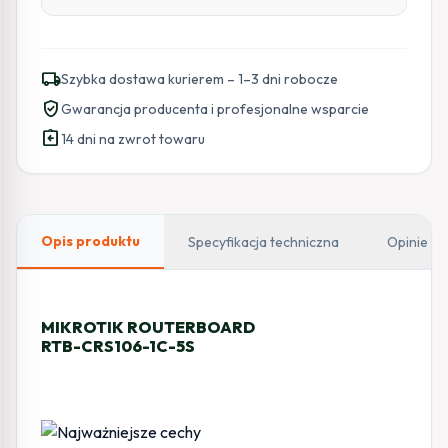
local_shipping
Szybka dostawa kurierem – 1–3 dni robocze
verified_user
Gwarancja producenta i profesjonalne wsparcie
assignment_return
14 dni na zwrot towaru
Opis produktu
Specyfikacja techniczna
Opinie
MIKROTIK ROUTERBOARD
RTB-CRS106-1C-5S