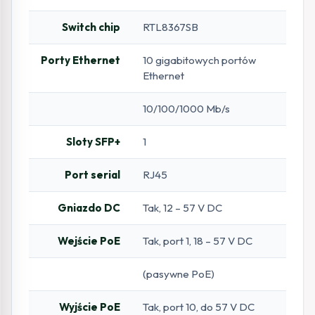
Switch chip
RTL8367SB
Porty Ethernet
10 gigabitowych portów
Ethernet
10/100/1000 Mb/s
Sloty SFP+
1
Port serial
RJ45
Gniazdo DC
Tak, 12 – 57 V DC
Wejście PoE
Tak, port 1, 18 – 57 V DC
(pasywne PoE)
Wyjście PoE
Tak, port 10, do 57 V DC