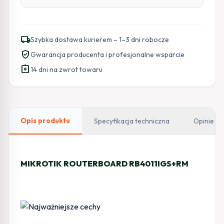
local_shipping
Szybka dostawa kurierem – 1–3 dni robocze
verified_user
Gwarancja producenta i profesjonalne wsparcie
assignment_return
14 dni na zwrot towaru
Opis produktu
Specyfikacja techniczna
Opinie
MIKROTIK ROUTERBOARD RB4011IGS+RM