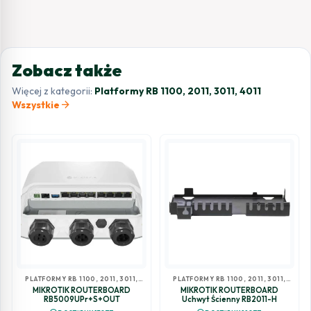
Zobacz także
Więcej z kategorii:
Platformy RB 1100, 2011, 3011, 4011
arrow_forward
Wszystkie
PLATFORMY RB 1100, 2011, 3011,
PLATFORMY RB 1100, 2011, 3011,
4011
4011
MIKROTIK ROUTERBOARD
MIKROTIK ROUTERBOARD
RB5009UPr+S+OUT
Uchwyt Ścienny RB2011-H