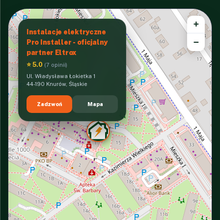
+
Instalacje elektryczne
−
Pro Installer - oficjalny
partner Eltrox
⭐ 5.0
(7 opinii)
Ul. Władysława Łokietka 1
44-190 Knurów, Śląskie
Zadzwoń
Mapa