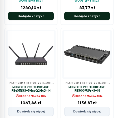
check_circle
check_circle
DOSTĘPNY 17SZT.
DOSTĘPNY 19SZT.
1240,10
zł
43,77
zł
Dodaj do koszyka
Dodaj do koszyka
PLATFORMY RB 1100, 2011, 3011,
PLATFORMY RB 1100, 2011, 3011,
4011
4011
MIKROTIK ROUTERBOARD
MIKROTIK ROUTERBOARD
RB4011iGS+5HacQ2HnD-IN
RB5009UPr+S+IN
cancel
cancel
BRAK NA MAGAZYNIE
BRAK NA MAGAZYNIE
1067,46
zł
1136,81
zł
Dowiedz się więcej
Dowiedz się więcej