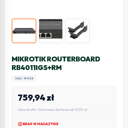
MIKROTIK ROUTERBOARD
RB4011IGS+RM
SKU: 19925
759,94
zł
Cena brutto · Darmowa dostawa od 1000 zł
cancel
BRAK W MAGAZYNIE