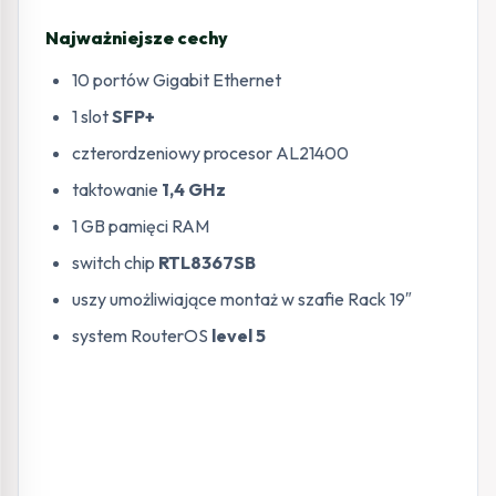
Najważniejsze cechy
10 portów Gigabit Ethernet
1 slot
SFP+
czterordzeniowy procesor AL21400
taktowanie
1,4 GHz
1 GB pamięci RAM
switch chip
RTL8367SB
uszy umożliwiające montaż w szafie Rack 19″
system RouterOS
level 5