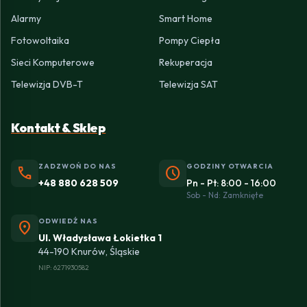
Alarmy
Smart Home
Fotowoltaika
Pompy Ciepła
Sieci Komputerowe
Rekuperacja
Telewizja DVB-T
Telewizja SAT
Kontakt & Sklep
ZADZWOŃ DO NAS
GODZINY OTWARCIA
phone
schedule
+48 880 628 509
Pn - Pt: 8:00 - 16:00
Sob - Nd: Zamknięte
ODWIEDŹ NAS
location_on
Ul. Władysława Łokietka 1
44-190 Knurów, Śląskie
NIP: 6271930582