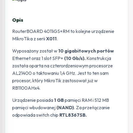
Opis
RouterBOARD 4011iGS+RM to kolejne urządzenie
MIkroTika z serii
X011
.
Wyposażony został w
10 gigabitowych portów
Ethernet oraz 1 slot SFP+
(10 Gb/s).
Konstrukcja
została oparta na czterordzeniowym procesorze
AL21400 o taktowaniu 1,4 GHz. Jest to ten sam
procesor, który MikroTik zastosował już w
RB1100AHx4.
Urządzenie posiada
1 GB
pamięci RAM i 512 MB
pamięci wbudowanej
(NAND)
. Za przełączanie
odpowiada switch chip
RTL8367SB.