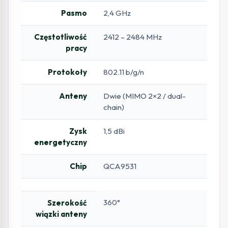
Pasmo
2,4 GHz
Częstotliwość
2412 – 2484 MHz
pracy
Protokoły
802.11 b/g/n
Anteny
Dwie (MIMO 2×2 / dual-
chain)
Zysk
1,5 dBi
energetyczny
Chip
QCA9531
360°
Szerokość
wiązki anteny