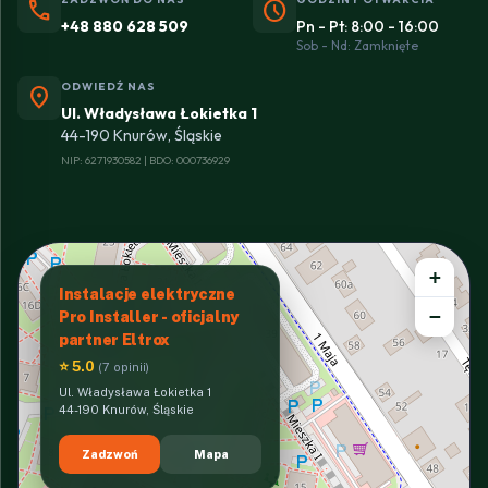
phone
schedule
+48 880 628 509
Pn - Pt: 8:00 - 16:00
Sob - Nd: Zamknięte
ODWIEDŹ NAS
location_on
Ul. Władysława Łokietka 1
44-190 Knurów, Śląskie
NIP: 6271930582 | BDO: 000736929
+
Instalacje elektryczne
−
Pro Installer - oficjalny
partner Eltrox
⭐ 5.0
(7 opinii)
Ul. Władysława Łokietka 1
44-190 Knurów, Śląskie
Zadzwoń
Mapa