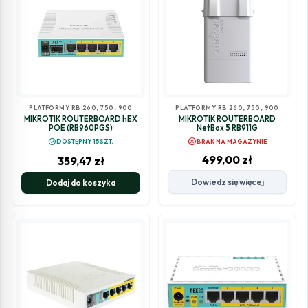
PLATFORMY RB 260, 750, 900
PLATFORMY RB 260, 750, 900
MIKROTIK ROUTERBOARD hEX
MIKROTIK ROUTERBOARD
POE (RB960PGS)
NetBox 5 RB911G
cancel
check_circle
DOSTĘPNY 15SZT.
BRAK NA MAGAZYNIE
499,00
zł
359,47
zł
Dowiedz się więcej
Dodaj do koszyka