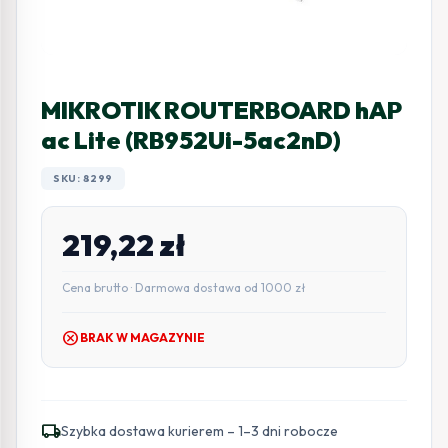
MIKROTIK ROUTERBOARD hAP
ac Lite (RB952Ui-5ac2nD)
SKU: 8299
219,22
zł
Cena brutto · Darmowa dostawa od 1000 zł
cancel
BRAK W MAGAZYNIE
local_shipping
Szybka dostawa kurierem – 1–3 dni robocze