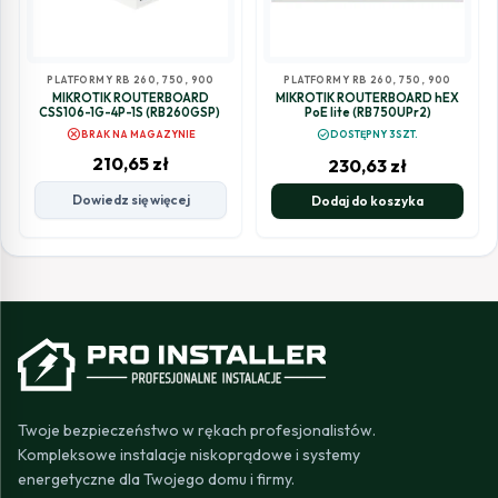
PLATFORMY RB 260, 750, 900
PLATFORMY RB 260, 750, 900
MIKROTIK ROUTERBOARD
MIKROTIK ROUTERBOARD hEX
CSS106-1G-4P-1S (RB260GSP)
PoE lite (RB750UPr2)
cancel
check_circle
BRAK NA MAGAZYNIE
DOSTĘPNY 3SZT.
210,65
zł
230,63
zł
Dowiedz się więcej
Dodaj do koszyka
Twoje bezpieczeństwo w rękach profesjonalistów.
Kompleksowe instalacje niskoprądowe i systemy
energetyczne dla Twojego domu i firmy.