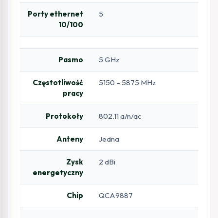
Porty ethernet
5
10/100
Pasmo
5 GHz
Częstotliwość
5150 – 5875 MHz
pracy
Protokoły
802.11 a/n/ac
Anteny
Jedna
Zysk
2 dBi
energetyczny
Chip
QCA9887