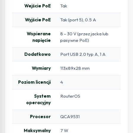
Wejście PoE
Tak
Wyjście PoE
Tak (port 5), 0.5 A
Wspierane
8 – 30 V (przez jacka lub
napięcie
pasywne PoE)
Dodatkowo
Port USB 2.0 typ A, 1 A
Wymiary
113x89x28 mm
Poziom licencji
4
System
RouterOS
operacyjny
Procesor
QCA9531
Maksymalny
7 W