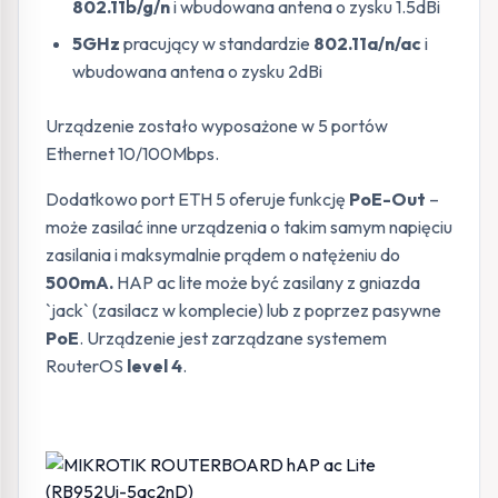
802.11b/g/n
i wbudowana antena o zysku 1.5dBi
5GHz
pracujący w standardzie
802.11a/n/ac
i
wbudowana antena o zysku 2dBi
Urządzenie zostało wyposażone w 5 portów
Ethernet 10/100Mbps.
Dodatkowo port ETH 5 oferuje funkcję
PoE-Out
–
może zasilać inne urządzenia o takim samym napięciu
zasilania i maksymalnie prądem o natężeniu do
500mA.
HAP ac lite może być zasilany z gniazda
`jack` (zasilacz w komplecie) lub z poprzez pasywne
PoE
. Urządzenie jest zarządzane systemem
RouterOS
level 4
.