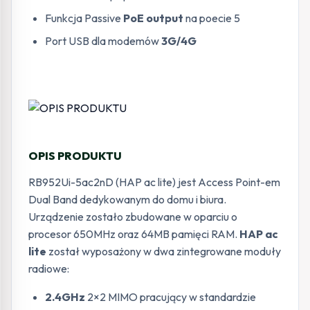
Funkcja Passive
PoE output
na poecie 5
Port USB dla modemów
3G/4G
OPIS PRODUKTU
RB952Ui-5ac2nD (HAP ac lite) jest Access Point-em
Dual Band dedykowanym do domu i biura.
Urządzenie zostało zbudowane w oparciu o
procesor 650MHz oraz 64MB pamięci RAM.
HAP ac
lite
został wyposażony w dwa zintegrowane moduły
radiowe:
2.4GHz
2×2 MIMO pracujący w standardzie