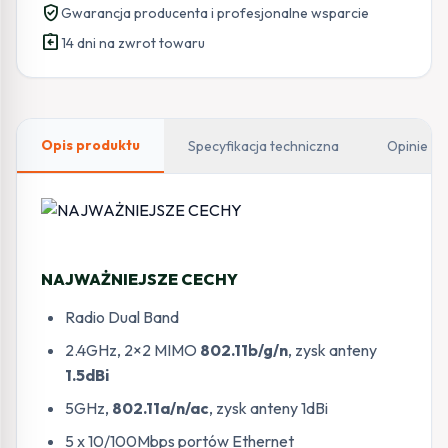
verified_user
Gwarancja producenta i profesjonalne wsparcie
assignment_return
14 dni na zwrot towaru
Opis produktu
Specyfikacja techniczna
Opinie
NAJWAŻNIEJSZE CECHY
Radio Dual Band
2.4GHz, 2×2 MIMO
802.11b/g/n
, zysk anteny
1.5dBi
5GHz,
802.11a/n/ac
, zysk anteny 1dBi
5 x 10/100Mbps portów Ethernet