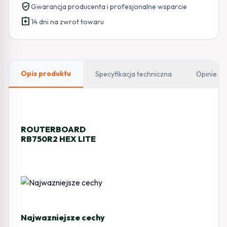
verified_user
Gwarancja producenta i profesjonalne wsparcie
assignment_return
14 dni na zwrot towaru
Opis produktu
Specyfikacja techniczna
Opinie
ROUTERBOARD
RB750R2 HEX LITE
Najwazniejsze cechy