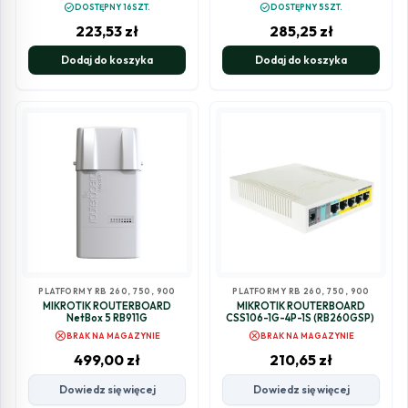
check_circle
check_circle
DOSTĘPNY 16SZT.
DOSTĘPNY 5SZT.
223,53
zł
285,25
zł
Dodaj do koszyka
Dodaj do koszyka
PLATFORMY RB 260, 750, 900
PLATFORMY RB 260, 750, 900
MIKROTIK ROUTERBOARD
MIKROTIK ROUTERBOARD
NetBox 5 RB911G
CSS106-1G-4P-1S (RB260GSP)
cancel
cancel
BRAK NA MAGAZYNIE
BRAK NA MAGAZYNIE
499,00
zł
210,65
zł
Dowiedz się więcej
Dowiedz się więcej