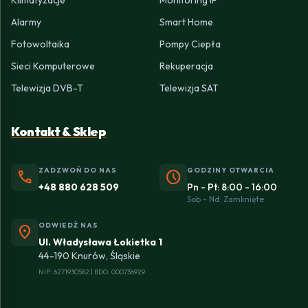
Klimatyzacje
Monitoring IP
Alarmy
Smart Home
Fotowoltaika
Pompy Ciepła
Sieci Komputerowe
Rekuperacja
Telewizja DVB-T
Telewizja SAT
Kontakt & Sklep
ZADZWOŃ DO NAS
GODZINY OTWARCIA
phone
schedule
+48 880 628 509
Pn - Pt: 8:00 - 16:00
Sob - Nd: Zamknięte
ODWIEDŹ NAS
location_on
Ul. Władysława Łokietka 1
44-190 Knurów, Śląskie
NIP: 6271930582 | BDO: 000736929