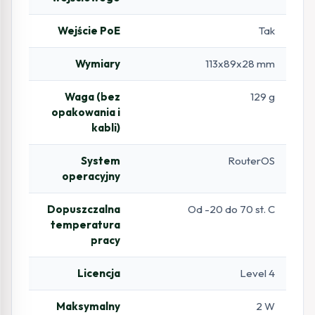
Wejście PoE
Tak
Wymiary
113x89x28 mm
Waga (bez
129 g
opakowania i
kabli)
System
RouterOS
operacyjny
Dopuszczalna
Od -20 do 70 st. C
temperatura
pracy
Licencja
Level 4
Maksymalny
2 W