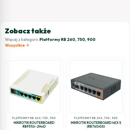
Zobacz także
Więcej z kategorii:
Platformy RB 260, 750, 900
arrow_forward
Wszystkie
PLATFORMY RB 260, 750, 900
PLATFORMY RB 260, 750, 900
MIKROTIK ROUTERBOARD
MIKROTIK ROUTERBOARD hEX S
RB951Ui-2HnD
(RB760iGS)