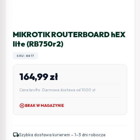
MIKROTIK ROUTERBOARD hEX
lite (RB750r2)
SKU: 8817
164,99
zł
Cena brutto · Darmowa dostawa od 1000 zł
cancel
BRAK W MAGAZYNIE
local_shipping
Szybka dostawa kurierem – 1–3 dni robocze