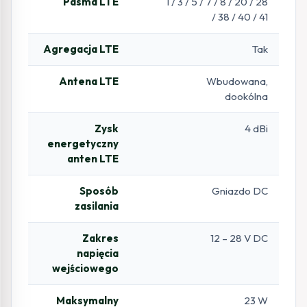
Pasma LTE
1 / 3 / 5 / 7 / 8 / 20 / 28
/ 38 / 40 / 41
Agregacja LTE
Tak
Antena LTE
Wbudowana,
dookólna
Zysk
4 dBi
energetyczny
anten LTE
Sposób
Gniazdo DC
zasilania
Zakres
12 – 28 V DC
napięcia
wejściowego
Maksymalny
23 W