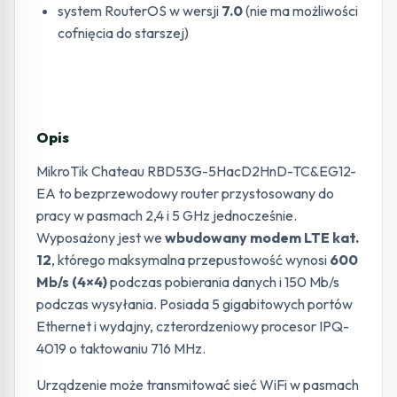
system RouterOS w wersji
7.0
(nie ma możliwości
cofnięcia do starszej)
Opis
MikroTik Chateau RBD53G-5HacD2HnD-TC&EG12-
EA to bezprzewodowy router przystosowany do
pracy w pasmach 2,4 i 5 GHz jednocześnie.
Wyposażony jest we
wbudowany modem LTE kat.
12
, którego maksymalna przepustowość wynosi
600
Mb/s (4×4)
podczas pobierania danych i 150 Mb/s
podczas wysyłania. Posiada 5 gigabitowych portów
Ethernet i wydajny, czterordzeniowy procesor IPQ-
4019 o taktowaniu 716 MHz.
Urządzenie może transmitować sieć WiFi w pasmach