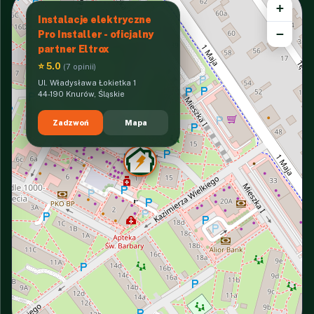
+
Instalacje elektryczne
−
Pro Installer - oficjalny
partner Eltrox
⭐ 5.0
(7 opinii)
Ul. Władysława Łokietka 1
44-190 Knurów, Śląskie
Zadzwoń
Mapa
INTERACTIVE VIEW