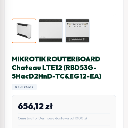
MIKROTIK ROUTERBOARD
Chateau LTE12 (RBD53G-
5HacD2HnD-TC&EG12-EA)
SKU: 24412
656,12
zł
Cena brutto · Darmowa dostawa od 1000 zł