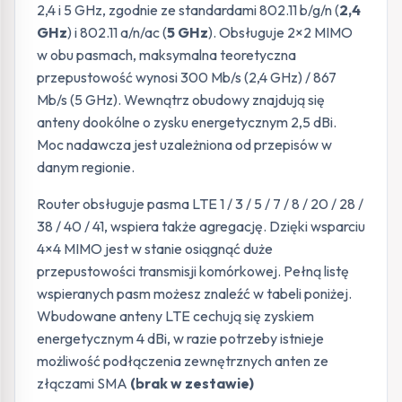
2,4 i 5 GHz, zgodnie ze standardami 802.11 b/g/n (
2,4
GHz
) i 802.11 a/n/ac (
5 GHz
). Obsługuje 2×2 MIMO
w obu pasmach, maksymalna teoretyczna
przepustowość wynosi 300 Mb/s (2,4 GHz) / 867
Mb/s (5 GHz). Wewnątrz obudowy znajdują się
anteny dookólne o zysku energetycznym 2,5 dBi.
Moc nadawcza jest uzależniona od przepisów w
danym regionie.
Router obsługuje pasma LTE 1 / 3 / 5 / 7 / 8 / 20 / 28 /
38 / 40 / 41, wspiera także agregację. Dzięki wsparciu
4×4 MIMO jest w stanie osiągnąć duże
przepustowości transmisji komórkowej. Pełną listę
wspieranych pasm możesz znaleźć w tabeli poniżej.
Wbudowane anteny LTE cechują się zyskiem
energetycznym 4 dBi, w razie potrzeby istnieje
możliwość podłączenia zewnętrznych anten ze
złączami SMA
(brak w zestawie)