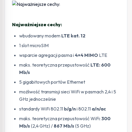
Najważniejsze cechy:
wbudowany modem
LTE kat. 12
1 slot microSIM
wsparcie agregacji pasma i
4×4 MIMO
LTE
maks. teoretyczna przepustowość
LTE: 600
Mb/s
5 gigabitowych portów Ethernet
możliwość transmisji sieci WiFi w pasmach
2,4 i 5
GHz jednocześnie
standardy WiFi 802.11
b/g/n
i 802.11
a/n/ac
maks. teoretyczna przepustowość WiFi:
300
Mb/s
(2,4 GHz) /
867 Mb/s
(5 GHz)