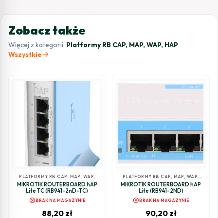
Zobacz także
Więcej z kategorii:
Platformy RB CAP, MAP, WAP, HAP
arrow_forward
Wszystkie
PLATFORMY RB CAP, MAP, WAP,
PLATFORMY RB CAP, MAP, WAP,
HAP
HAP
MIKROTIK ROUTERBOARD hAP
MIKROTIK ROUTERBOARD hAP
Lite TC (RB941-2nD-TC)
Lite (RB941-2ND)
cancel
cancel
BRAK NA MAGAZYNIE
BRAK NA MAGAZYNIE
88,20
zł
90,20
zł