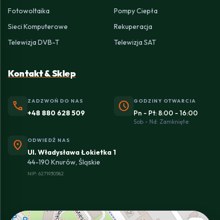
Fotowoltaika
Pompy Ciepła
Sieci Komputerowe
Rekuperacja
Telewizja DVB-T
Telewizja SAT
Kontakt & Sklep
ZADZWOŃ DO NAS
GODZINY OTWARCIA
phone
schedule
+48 880 628 509
Pn - Pt: 8:00 - 16:00
Sob - Nd: Zamknięte
ODWIEDŹ NAS
location_on
Ul. Władysława Łokietka 1
44-190 Knurów, Śląskie
NIP: 6271930582