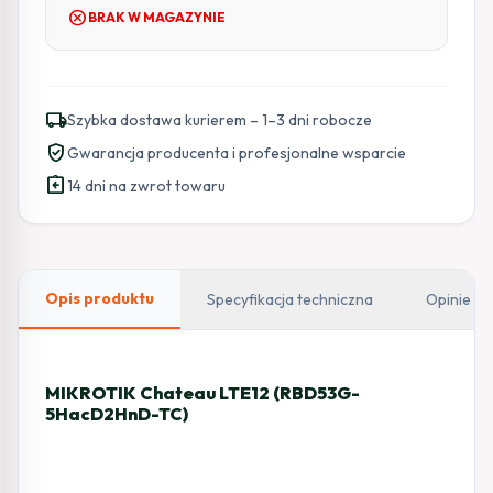
cancel
BRAK W MAGAZYNIE
local_shipping
Szybka dostawa kurierem – 1–3 dni robocze
verified_user
Gwarancja producenta i profesjonalne wsparcie
assignment_return
14 dni na zwrot towaru
Opis produktu
Specyfikacja techniczna
Opinie
MIKROTIK Chateau LTE12 (RBD53G-
5HacD2HnD-TC)