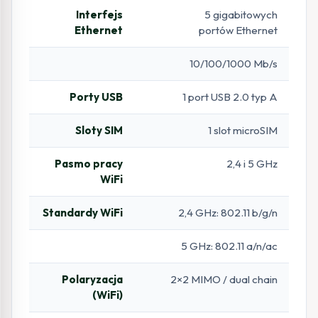
Interfejs
5 gigabitowych
Ethernet
portów Ethernet
10/100/1000 Mb/s
Porty USB
1 port USB 2.0 typ A
Sloty SIM
1 slot microSIM
Pasmo pracy
2,4 i 5 GHz
WiFi
Standardy WiFi
2,4 GHz: 802.11 b/g/n
5 GHz: 802.11 a/n/ac
Polaryzacja
2×2 MIMO / dual chain
(WiFi)