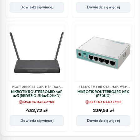
Dowiedz się więcej
Dowiedz się więcej
PLATFORMY RB CAP, MAP, WAP,
PLATFORMY RB CAP, MAP, WAP,
HAP
HAP
MIKROTIK ROUTERBOARD hAP
MIKROTIK ROUTERBOARD hEX
ac3 (RBD53iG-5HacD2HnD)
(E50UG)
cancel
cancel
BRAK NA MAGAZYNIE
BRAK NA MAGAZYNIE
432,72
zł
239,53
zł
Dowiedz się więcej
Dowiedz się więcej