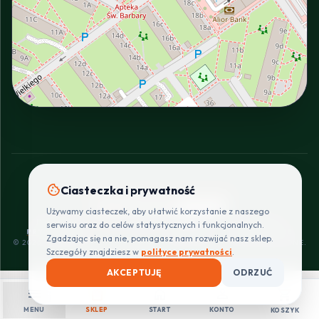
INTERACTIVE VIEW
cookie
Ciasteczka i prywatność
SZYBKIE I BEZPIECZNE PŁATNOŚCI
Używamy ciasteczek, aby ułatwić korzystanie z naszego
POLITYKA
REGULAMIN
CENNIK
ZWROTY I
serwisu oraz do celów statystycznych i funkcjonalnych.
PRYWATNOŚCI
DOSTAW
REKLAMACJE
Zgadzając się na nie, pomagasz nam rozwijać nasz sklep.
© 2026 PROINSTALLER.PL - KNURÓW. WSZYSTKIE PRAWA ZASTRZEŻONE.
Szczegóły znajdziesz w
polityce prywatności
.
AKCEPTUJĘ
ODRZUĆ
menu
shopping_bag
home
person
shopping_cart
MENU
SKLEP
START
KONTO
KOSZYK