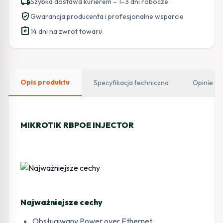
local_shipping
Szybka dostawa kurierem – 1–3 dni robocze
verified_user
Gwarancja producenta i profesjonalne wsparcie
assignment_return
14 dni na zwrot towaru
Opis produktu
Specyfikacja techniczna
Opinie
MIKROTIK RBPOE INJECTOR
Najważniejsze cechy
Obsługiwany Power over Ethernet