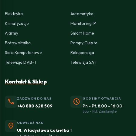
Elektryka
Automatyka
Klimatyzacje
Monitoring IP
Alarmy
Smart Home
Fotowoltaika
Pompy Ciepła
Sieci Komputerowe
Rekuperacja
Telewizja DVB-T
Telewizja SAT
Kontakt & Sklep
ZADZWOŃ DO NAS
GODZINY OTWARCIA
phone
schedule
+48 880 628 509
Pn - Pt: 8:00 - 16:00
Sob - Nd: Zamknięte
ODWIEDŹ NAS
location_on
Ul. Władysława Łokietka 1