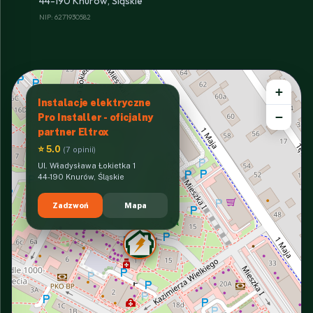
44-190 Knurów, Śląskie
NIP: 6271930582
+
Instalacje elektryczne
−
Pro Installer - oficjalny
partner Eltrox
⭐ 5.0
(7 opinii)
Ul. Władysława Łokietka 1
44-190 Knurów, Śląskie
Zadzwoń
Mapa