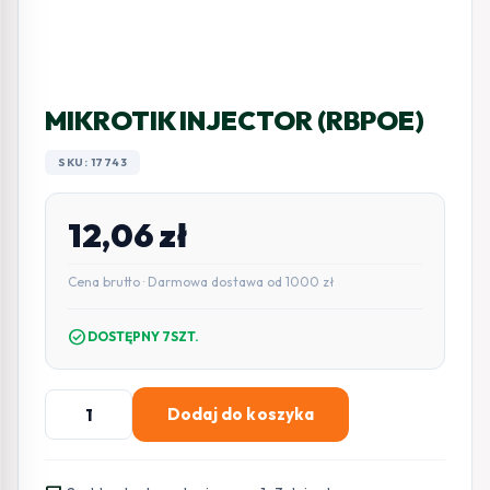
MIKROTIK INJECTOR (RBPOE)
SKU: 17743
12,06
zł
Cena brutto · Darmowa dostawa od 1000 zł
check_circle
DOSTĘPNY 7SZT.
ilość
Dodaj do koszyka
MIKROTIK
INJECTOR
(RBPOE)