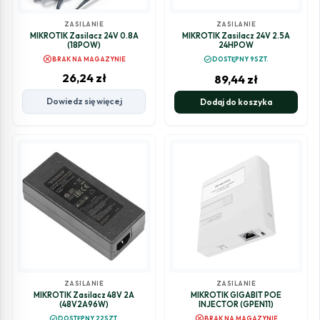
ZASILANIE
ZASILANIE
MIKROTIK Zasilacz 24V 0.8A
MIKROTIK Zasilacz 24V 2.5A
(18POW)
24HPOW
cancel
check_circle
BRAK NA MAGAZYNIE
DOSTĘPNY 9SZT.
26,24
zł
89,44
zł
Dowiedz się więcej
Dodaj do koszyka
ZASILANIE
ZASILANIE
MIKROTIK Zasilacz 48V 2A
MIKROTIK GIGABIT POE
(48V2A96W)
INJECTOR (GPEN11)
cancel
check_circle
DOSTĘPNY 22SZT.
BRAK NA MAGAZYNIE